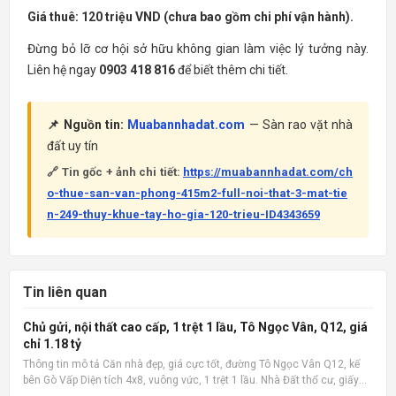
Giá thuê: 120 triệu VND (chưa bao gồm chi phí vận hành).
Đừng bỏ lỡ cơ hội sở hữu không gian làm việc lý tưởng này.
Liên hệ ngay
0903 418 816
để biết thêm chi tiết.
📌 Nguồn tin:
Muabannhadat.com
— Sàn rao vặt nhà
đất uy tín
🔗 Tin gốc + ảnh chi tiết:
https://muabannhadat.com/ch
o-thue-san-van-phong-415m2-full-noi-that-3-mat-tie
n-249-thuy-khue-tay-ho-gia-120-trieu-ID4343659
Tin liên quan
Chủ gửi, nội thất cao cấp, 1 trệt 1 lầu, Tô Ngọc Vân, Q12, giá
chỉ 1.18 tỷ
Thông tin mô tả Căn nhà đẹp, giá cực tốt, đường Tô Ngọc Vân Q12, kế
bên Gò Vấp Diện tích 4x8, vuông vức, 1 trệt 1 lầu. Nhà Đất thổ cư, giấy
phép xây dựng đàng hoàng. 2 phòng ngủ, 2 wc, nội thất cao cấp. Có ban