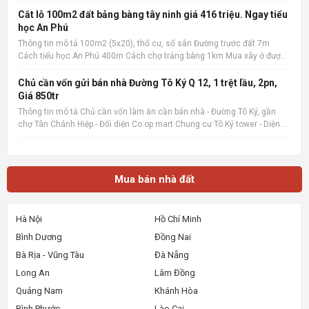
công rộng, sân phơi. Giá cực tốt chỉ 1.1
Cắt lỗ 100m2 đất bảng bàng tây ninh giá 416 triệu. Ngay tiểu
học An Phú
Thông tin mô tả 100m2 (5x20), thổ cư, sổ sẵn Đường trước đất 7m
Cách tiểu học An Phú 400m Cách chợ trảng bàng 1km Mua xây ở được
liền Quan tâm liên hệ: 036.727.4148 📌 Nguồn tin: Muabannhadat.com
&mdash; Sàn rao vặt nhà đất uy tín 🔗 Tin gốc + ảnh chi
Chủ cần vốn gửi bán nhà Đường Tô Ký Q 12, 1 trệt lầu, 2pn,
Giá 850tr
Thông tin mô tả Chủ cần vốn làm ăn cần bán nhà - Đường Tô Ký, gần
chợ Tân Chánh Hiệp - Đối diện Co.op mart Chung cư Tô Ký tower - Diện
tích 5x6, Nhà mới xây, rất đẹp, vào ở ngay. - Giá 850tr, giá 100%,_ Lưu ý:
Thông tin nhà, giá chuẩn 💯% 📌 Nguồn tin:
Mua bán nhà đất
Hà Nội
Hồ Chí Minh
Bình Dương
Đồng Nai
Bà Rịa - Vũng Tàu
Đà Nẵng
Long An
Lâm Đồng
Quảng Nam
Khánh Hòa
Bình Phước
Lào Cai