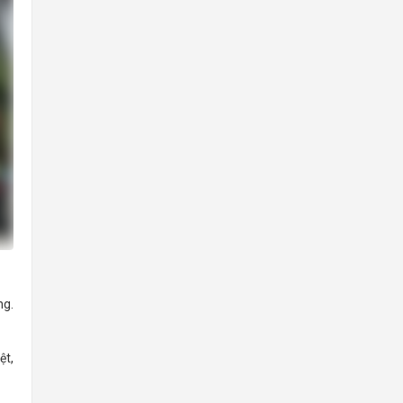
ng.
ệt,