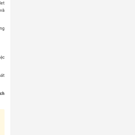
let
 và
ầng
iệc
hát
ịch