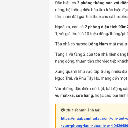
Đặc biệt, có
2 phòng thông sàn với diệ
riêng, hệ thống điều hòa âm trần hiện đạ
tầm nhìn đắt giá. Giá thuê cho cả hai phò
Ngoài ra, còn có
2 phòng diện tích 90m
1, với giá thuê là 10 triệu đồng/tháng/ph
Tòa nhà có hướng
Đông Nam
mát mẻ, tr
Tầng 1 và tầng 2 của tòa nhà hiện đang 
năng động, thuận tiện cho việc tiếp khách
Xung quanh khu vực tập trung nhiều địa đ
Ngọc Trai, và Phủ Tây Hồ, mang đến một c
Với những đặc điểm nổi bật, bất động sả
vụ mát-xa, cửa hàng
, hoặc các loại hình
📷 Chi tiết hình ảnh tại:
https://muabannhadat.com/chi-tiet
-van-phong-kinh-doanh-o--ID426486