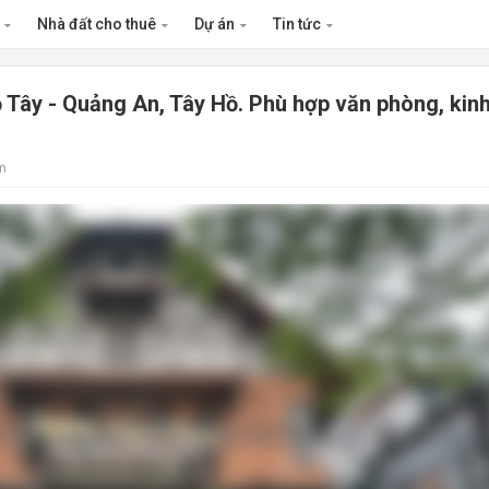
n
Nhà đất cho thuê
Dự án
Tin tức
 Tây - Quảng An, Tây Hồ. Phù hợp văn phòng, kin
m