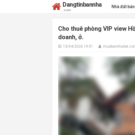
Dangtinbannha
Nhà đất bá
.com
Cho thuê phòng VIP view Hồ
doanh, ở.
13/04/2026 19:01
muabannhadat.co