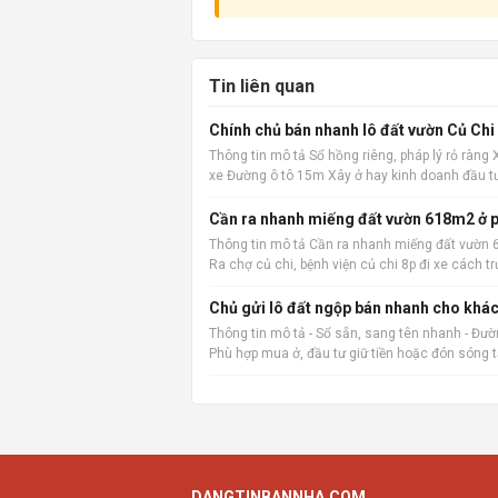
Tin liên quan
Chính chủ bán nhanh lô đất vườn Củ Chi
Thông tin mô tả Sổ hồng riêng, pháp lý rỏ ràng
xe Đường ô tô 15m Xây ở hay kinh doanh đầu t
Cần ra nhanh miếng đất vườn 618m2 ở p
Thông tin mô tả Cần ra nhanh miếng đất vườn 6
Ra chợ củ chi, bệnh viện củ chi 8p đi xe các
vặt
Chủ gửi lô đất ngộp bán nhanh cho khác
Thông tin mô tả - Sổ sẵn, sang tên nhanh - Đường
Phù hợp mua ở, đầu tư giữ tiền hoặc đón sóng 
DANGTINBANNHA.COM