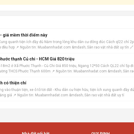
 - giá mềm thời điểm này
 Xung quanh tiện ích đầy đủ Nằm trong lòng khu dân cư đông đúc Cách ql22 chỉ 2p
ư đều hợp 📌 Nguồn tin: Muabannhadat.com &mdash; Sàn rao vặt nhà đất uy tín 🔗
hước thạnh Củ chi - HCM Giá 820 triệu
18m2 ở Xã Phước Thạnh - Củ Chi Giá 850 triệu, Ngang 12*50 Cách QL22 chỉ 5p đi
h trường THCS Phước Thạnh 600m 📌 Nguồn tin: Muabannhadat.com &mdash; Sàn ra
h có thiện chí
 vào thuận tiện, xe ô tô tới đất - Khu dân cư hiện hữu, tiện ích xung quanh đầy đủ
tăng giá 📌 Nguồn tin: Muabannhadat.com &mdash; Sàn rao vặt nhà đất uy tí
Nhà đất nổi bật
QUY ĐỊNH