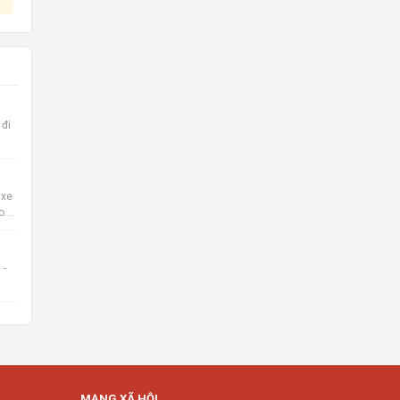
 đi
 xe
o
 -
MẠNG XÃ HỘI