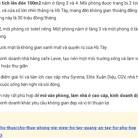
n tích lên đến 100m2
nằm ở tầng 3 và 4. Mỗi phòng được trang bị 2 toi
i, và cửa sổ lớn nhìn thẳng ra Hồ Tây, mang đến không gian thoáng đãng
ng này là 30 triệu đồng/tháng.
2
, mỗi phòng có toilet riêng. Một phòng nằm ở tầng 3 và một phòng ở t
òng.
ước mặt là không gian xanh mát và quyến rũ của Hồ Tây.
kinh doanh nhà hàng cafe Lavie, tạo nên một môi trường sống và làm v
 hoặc thư giãn.
iểm giải trí và tiện ích cao cấp như Syrena, Elite Xuân Diệu, CGV, nhà 
uộc sống tiện nghi và sôi động.
n này rất phù hợp để
mở văn phòng, làm nhà ở cao cấp, kinh doanh d
 kinh doanh khác yêu cầu không gian đẹp và vị trí thuận lợi.
-cho-thue/cho-thue-phong-vip-view-ho-tay-quang-an-tay-ho-phu-hop
3