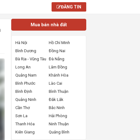
ĐĂNG TIN
Mua bán nhà đất
h
Hà Nội
Hồ Chí Minh
Bình Dương
Đồng Nai
Bà Rịa - Vũng Tàu
Đà Nẵng
Long An
Lâm Đồng
Quảng Nam
Khánh Hòa
Bình Phước
Lào Cai
Bình Định
Bình Thuận
Quảng Ninh
Đắk Lắk
Cần Thơ
Bắc Ninh
Sơn La
Hải Phòng
Thanh Hóa
Ninh Thuận
Kiên Giang
Quảng Bình