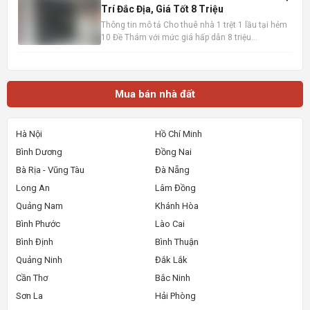
Trí Đắc Địa, Giá Tốt 8 Triệu
Thông tin mô tả Cho thuê nhà 1 trệt 1 lầu tại hẻm
10 Đề Thám với mức giá hấp dẫn 8 triệu
đồng/tháng. Vị trí cực kỳ thuận lợi, chỉ cách mặt
tiền đường Đề Thám vài bước chân và gần Đại lộ
Hòa Bình, dễ dàng di chuyển đến các khu vực
trung tâm. Ngôi nhà
Mua bán nhà đất
Hà Nội
Hồ Chí Minh
Bình Dương
Đồng Nai
Bà Rịa - Vũng Tàu
Đà Nẵng
Long An
Lâm Đồng
Quảng Nam
Khánh Hòa
Bình Phước
Lào Cai
Bình Định
Bình Thuận
Quảng Ninh
Đắk Lắk
Cần Thơ
Bắc Ninh
Sơn La
Hải Phòng