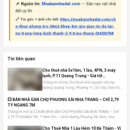
📌 Nguồn tin:
Muabannhadat.com
— Sàn rao vặt nhà
đất uy tín
🔗 Tin gốc + ảnh chi tiết:
https://muabannhadat.com/ch
o-thue-phong-tro-24m2-khep-kin-gio-giac-tu-do-tai-
no-trang-long-binh-thanh-2-9-trieu-thang-ID4350768
Tin liên quan
Cho thuê nhà 5x16m, 1 lầu, 4PN, 3 máy
lạnh, P.11 Quang Trung - Giá tốt
10tr/tháng
Thông tin mô tả Cho thuê nhà nguyên căn tại
đường Quang Trung, Phường 11, Gò Vấp. Diện tích
5x16m , kết cấu 1 trệt 1 lầu, bao gồm 4 phòng ngủ
và 3 phòng tắm. Nhà có sẵn 3 máy lạnh, tiện nghi
💥 BÁN NHÀ GẦN CHỢ PHƯƠNG SÀI NHA TRANG – CHỈ 2,79
đầy đủ, sẵn sàng dọn vào ở ngay. Vị trí nhà đắc
TỶ NGANG 7M
địa, khu dâ
Thông tin mô tả 💥 BÁN NHÀ GẦN CHỢ PHƯƠNG SÀI NHA TRANG – CHỈ
2,79 TỶ NGANG 7M 📍 Hẻm 3m – cách đường Phương Sài 40m, chợ
100m – tiện ích đầy đủ 📐 Diện tích: 40,7m² – ngang 7m (hiếm) 🏡 Nhà 1
trệt 1 lầu – hướng Tây Bắc – sổ hồng hoàn công • Trệt: khách
Cho Thuê Nhà 1 Lầu Hẻm 10 Đề Thám - Vị