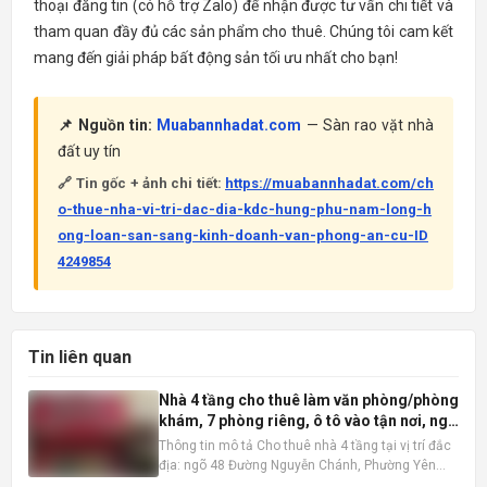
thoại đăng tin (có hỗ trợ Zalo) để nhận được tư vấn chi tiết và
tham quan đầy đủ các sản phẩm cho thuê. Chúng tôi cam kết
mang đến giải pháp bất động sản tối ưu nhất cho bạn!
📌 Nguồn tin:
Muabannhadat.com
— Sàn rao vặt nhà
đất uy tín
🔗 Tin gốc + ảnh chi tiết:
https://muabannhadat.com/ch
o-thue-nha-vi-tri-dac-dia-kdc-hung-phu-nam-long-h
ong-loan-san-sang-kinh-doanh-van-phong-an-cu-ID
4249854
Tin liên quan
Nhà 4 tầng cho thuê làm văn phòng/phòng
khám, 7 phòng riêng, ô tô vào tận nơi, ngõ
48 Nguyễn Chánh
Thông tin mô tả Cho thuê nhà 4 tầng tại vị trí đắc
địa: ngõ 48 Đường Nguyễn Chánh, Phường Yên
Hòa, Quận Cầu Giấy, Hà Nội . Ngôi nhà có diện tích