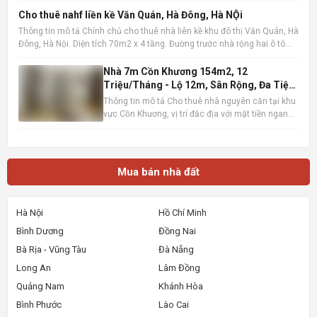
60m2 x 4 tầng, được thiết kế hợp lý với 7 phòng
Cho thuê nahf liền kề Văn Quán, Hà Đông, Hà NỘi
riêng biệt, độc lập, tạo không gian làm việc hoặc
Thông tin mô tả Chính chủ cho thuê nhà liên kề khu đô thị Văn Quán, Hà
kinh do
Đông, Hà Nội. Diện tích 70m2 x 4 tầng. Đường trước nhà rộng hai ô tô
tránh nhau, có vỉa hè. Vị trí gần hồ Văn Quán. gần trường học, chợ, siêu
thị , gần ga đường sắt metro, bến xe
Nhà 7m Cồn Khương 154m2, 12
Triệu/Tháng - Lộ 12m, Sân Rộng, Đa Tiện
Ích
Thông tin mô tả Cho thuê nhà nguyên căn tại khu
vực Cồn Khương, vị trí đắc địa với mặt tiền ngang
7m, diện tích sử dụng lên đến 154m2 (7m x 22m).
Ngôi nhà sở hữu lộ giới rộng 12m, tạo điều kiện
thuận lợi cho việc di chuyển và kinh doanh. Thiết
kế bao
Mua bán nhà đất
Hà Nội
Hồ Chí Minh
Bình Dương
Đồng Nai
Bà Rịa - Vũng Tàu
Đà Nẵng
Long An
Lâm Đồng
Quảng Nam
Khánh Hòa
Bình Phước
Lào Cai