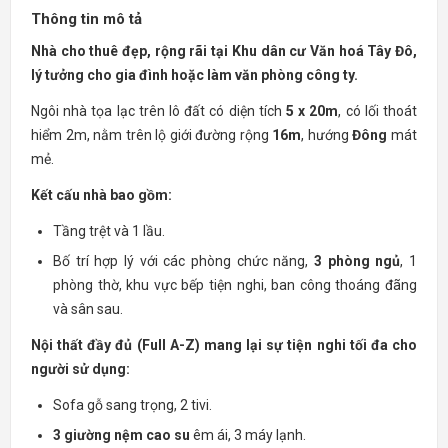
Thông tin mô tả
Nhà cho thuê đẹp, rộng rãi tại Khu dân cư Văn hoá Tây Đô,
lý tưởng cho gia đình hoặc làm văn phòng công ty.
Ngôi nhà tọa lạc trên lô đất có diện tích
5 x 20m
, có lối thoát
hiểm 2m, nằm trên lộ giới đường rộng
16m
, hướng
Đông
mát
mẻ.
Kết cấu nhà bao gồm:
Tầng trệt và 1 lầu.
Bố trí hợp lý với các phòng chức năng,
3 phòng ngủ
, 1
phòng thờ, khu vực bếp tiện nghi, ban công thoáng đãng
và sân sau.
Nội thất đầy đủ (Full A-Z) mang lại sự tiện nghi tối đa cho
người sử dụng:
Sofa gỗ sang trọng, 2 tivi.
3 giường nệm cao su
êm ái, 3 máy lạnh.