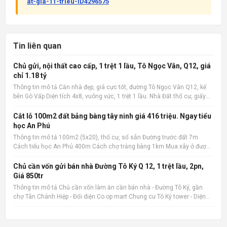
at-gia-11-trieu-ID4296575
Tin liên quan
Chủ gửi, nội thất cao cấp, 1 trệt 1 lầu, Tô Ngọc Vân, Q12, giá
chỉ 1.18 tỷ
Thông tin mô tả Căn nhà đẹp, giá cực tốt, đường Tô Ngọc Vân Q12, kế
bên Gò Vấp Diện tích 4x8, vuông vức, 1 trệt 1 lầu. Nhà Đất thổ cư, giấy
phép xây dựng đàng hoàng. 2 phòng ngủ, 2 wc, nội thất cao cấp. Có ban
công rộng, sân phơi. Giá cực tốt chỉ 1.1
Cắt lỗ 100m2 đất bảng bàng tây ninh giá 416 triệu. Ngay tiểu
học An Phú
Thông tin mô tả 100m2 (5x20), thổ cư, sổ sẵn Đường trước đất 7m
Cách tiểu học An Phú 400m Cách chợ trảng bàng 1km Mua xây ở được
liền Quan tâm liên hệ: 036.727.4148 📌 Nguồn tin: Muabannhadat.com
&mdash; Sàn rao vặt nhà đất uy tín 🔗 Tin gốc + ảnh chi
Chủ cần vốn gửi bán nhà Đường Tô Ký Q 12, 1 trệt lầu, 2pn,
Giá 850tr
Thông tin mô tả Chủ cần vốn làm ăn cần bán nhà - Đường Tô Ký, gần
chợ Tân Chánh Hiệp - Đối diện Co.op mart Chung cư Tô Ký tower - Diện
tích 5x6, Nhà mới xây, rất đẹp, vào ở ngay. - Giá 850tr, giá 100%,_ Lưu ý:
Thông tin nhà, giá chuẩn 💯% 📌 Nguồn tin: