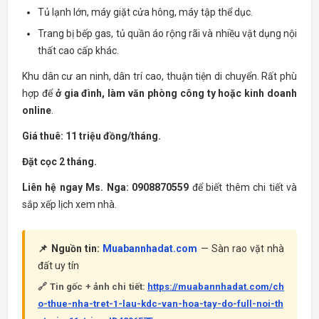
Tủ lạnh lớn, máy giặt cửa hông, máy tập thể dục.
Trang bị bếp gas, tủ quần áo rộng rãi và nhiều vật dụng nội
thất cao cấp khác.
Khu dân cư an ninh, dân trí cao, thuận tiện di chuyển. Rất phù
hợp để
ở gia đình, làm văn phòng công ty hoặc kinh doanh
online
.
Giá thuê: 11 triệu đồng/tháng.
Đặt cọc 2 tháng.
Liên hệ ngay Ms. Nga: 0908870559
để biết thêm chi tiết và
sắp xếp lịch xem nhà.
📌 Nguồn tin:
Muabannhadat.com
— Sàn rao vặt nhà
đất uy tín
🔗 Tin gốc + ảnh chi tiết:
https://muabannhadat.com/ch
o-thue-nha-tret-1-lau-kdc-van-hoa-tay-do-full-noi-th