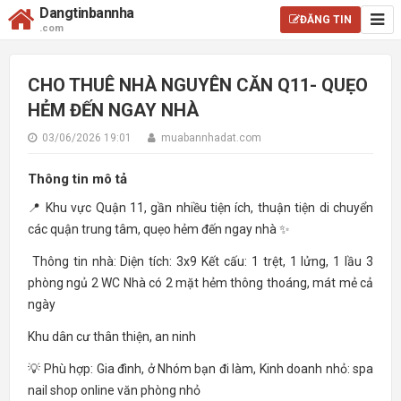
Dangtinbannha
ĐĂNG TIN
.com
CHO THUÊ NHÀ NGUYÊN CĂN Q11- QUẸO
HẺM ĐẾN NGAY NHÀ
03/06/2026 19:01
muabannhadat.com
Thông tin mô tả
📍 Khu vực Quận 11, gần nhiều tiện ích, thuận tiện di chuyển
các quận trung tâm, quẹo hẻm đến ngay nhà ✨
Thông tin nhà: Diện tích: 3x9 Kết cấu: 1 trệt, 1 lửng, 1 lầu 3
phòng ngủ 2 WC Nhà có 2 mặt hẻm thông thoáng, mát mẻ cả
ngày
Khu dân cư thân thiện, an ninh
💡 Phù hợp: Gia đình, ở Nhóm bạn đi làm, Kinh doanh nhỏ: spa
nail shop online văn phòng nhỏ