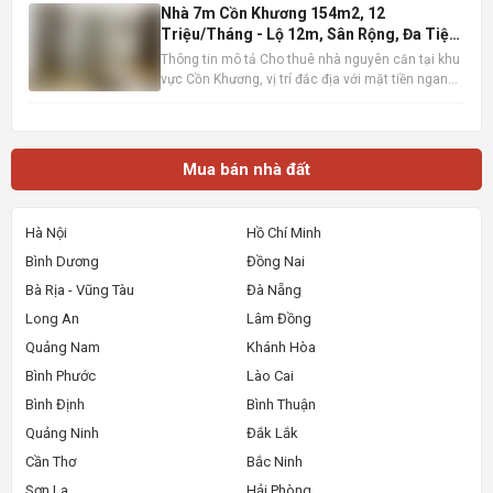
thị , gần ga đường sắt metro, bến xe
Nhà 7m Cồn Khương 154m2, 12
Triệu/Tháng - Lộ 12m, Sân Rộng, Đa Tiện
Ích
Thông tin mô tả Cho thuê nhà nguyên căn tại khu
vực Cồn Khương, vị trí đắc địa với mặt tiền ngang
7m, diện tích sử dụng lên đến 154m2 (7m x 22m).
Ngôi nhà sở hữu lộ giới rộng 12m, tạo điều kiện
thuận lợi cho việc di chuyển và kinh doanh. Thiết
kế bao
Mua bán nhà đất
Hà Nội
Hồ Chí Minh
Bình Dương
Đồng Nai
Bà Rịa - Vũng Tàu
Đà Nẵng
Long An
Lâm Đồng
Quảng Nam
Khánh Hòa
Bình Phước
Lào Cai
Bình Định
Bình Thuận
Quảng Ninh
Đắk Lắk
Cần Thơ
Bắc Ninh
Sơn La
Hải Phòng