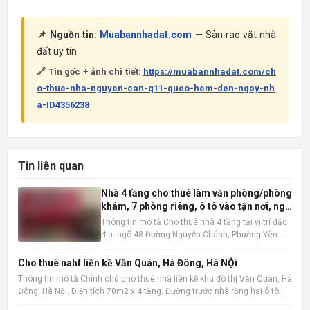
📌 Nguồn tin:
Muabannhadat.com
— Sàn rao vặt nhà
đất uy tín
🔗 Tin gốc + ảnh chi tiết:
https://muabannhadat.com/ch
o-thue-nha-nguyen-can-q11-queo-hem-den-ngay-nh
a-ID4356238
Tin liên quan
Nhà 4 tầng cho thuê làm văn phòng/phòng
khám, 7 phòng riêng, ô tô vào tận nơi, ngõ
48 Nguyễn Chánh
Thông tin mô tả Cho thuê nhà 4 tầng tại vị trí đắc
địa: ngõ 48 Đường Nguyễn Chánh, Phường Yên
Hòa, Quận Cầu Giấy, Hà Nội . Ngôi nhà có diện tích
60m2 x 4 tầng, được thiết kế hợp lý với 7 phòng
Cho thuê nahf liền kề Văn Quán, Hà Đông, Hà NỘi
riêng biệt, độc lập, tạo không gian làm việc hoặc
Thông tin mô tả Chính chủ cho thuê nhà liên kề khu đô thị Văn Quán, Hà
kinh do
Đông, Hà Nội. Diện tích 70m2 x 4 tầng. Đường trước nhà rộng hai ô tô
tránh nhau, có vỉa hè. Vị trí gần hồ Văn Quán. gần trường học, chợ, siêu