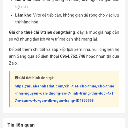
tiện ích.
Làm kho
: Vị trí dễ tiếp cận, không gian đủ rộng cho việc lưu
trữ hàng hóa.
Giá cho thuê chỉ 8 triệu đồng/tháng
, đây là mức giá hấp dẫn
so với những tiện ích và vị trí mà căn nhà mang lại.
Để biết thêm chi tiết và sắp xếp lịch xem nhà, vui lòng liên hệ
anh Sang qua số điện thoại
0964.762.748
hoặc nhắn tin qua
Zalo.
📷 Chi tiết hình ảnh tại:
https://muabannhadat.com/chi-tiet-cho-thue/cho-thue
-nha-nguyen-can-duong-so-7-linh-trung-thu-duc-4x1
7m-san-o-to-gan-dh-ngan-hang-ID4355998
Tin liên quan