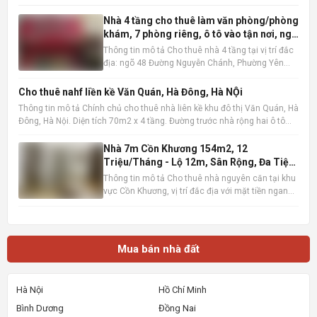
Nhà 4 tầng cho thuê làm văn phòng/phòng
khám, 7 phòng riêng, ô tô vào tận nơi, ngõ
48 Nguyễn Chánh
Thông tin mô tả Cho thuê nhà 4 tầng tại vị trí đắc
địa: ngõ 48 Đường Nguyễn Chánh, Phường Yên
Hòa, Quận Cầu Giấy, Hà Nội . Ngôi nhà có diện tích
60m2 x 4 tầng, được thiết kế hợp lý với 7 phòng
Cho thuê nahf liền kề Văn Quán, Hà Đông, Hà NỘi
riêng biệt, độc lập, tạo không gian làm việc hoặc
Thông tin mô tả Chính chủ cho thuê nhà liên kề khu đô thị Văn Quán, Hà
kinh do
Đông, Hà Nội. Diện tích 70m2 x 4 tầng. Đường trước nhà rộng hai ô tô
tránh nhau, có vỉa hè. Vị trí gần hồ Văn Quán. gần trường học, chợ, siêu
thị , gần ga đường sắt metro, bến xe
Nhà 7m Cồn Khương 154m2, 12
Triệu/Tháng - Lộ 12m, Sân Rộng, Đa Tiện
Ích
Thông tin mô tả Cho thuê nhà nguyên căn tại khu
vực Cồn Khương, vị trí đắc địa với mặt tiền ngang
7m, diện tích sử dụng lên đến 154m2 (7m x 22m).
Ngôi nhà sở hữu lộ giới rộng 12m, tạo điều kiện
thuận lợi cho việc di chuyển và kinh doanh. Thiết
kế bao
Mua bán nhà đất
Hà Nội
Hồ Chí Minh
Bình Dương
Đồng Nai