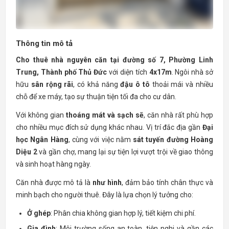
Thông tin mô tả
Cho thuê nhà nguyên căn tại đường số 7, Phường Linh
Trung, Thành phố Thủ Đức
với diện tích
4x17m
. Ngôi nhà sở
hữu
sân rộng rãi
, có khả năng
đậu ô tô
thoải mái và nhiều
chỗ để xe máy, tạo sự thuận tiện tối đa cho cư dân.
Với không gian
thoáng mát và sạch sẽ
, căn nhà rất phù hợp
cho nhiều mục đích sử dụng khác nhau. Vị trí đắc địa gần
Đại
học Ngân Hàng
, cùng với việc nằm
sát tuyến đường Hoàng
Diệu 2
và gần chợ, mang lại sự tiện lợi vượt trội về giao thông
và sinh hoạt hàng ngày.
Căn nhà được mô tả là
như hình
, đảm bảo tính chân thực và
minh bạch cho người thuê. Đây là lựa chọn lý tưởng cho:
Ở ghép
: Phân chia không gian hợp lý, tiết kiệm chi phí.
Gia đình
: Môi trường sống an toàn, tiện nghi và gần các