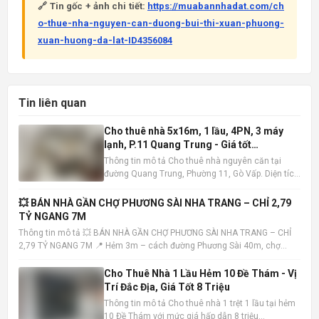
🔗 Tin gốc + ảnh chi tiết:
https://muabannhadat.com/ch
o-thue-nha-nguyen-can-duong-bui-thi-xuan-phuong-
xuan-huong-da-lat-ID4356084
Tin liên quan
Cho thuê nhà 5x16m, 1 lầu, 4PN, 3 máy
lạnh, P.11 Quang Trung - Giá tốt
10tr/tháng
Thông tin mô tả Cho thuê nhà nguyên căn tại
đường Quang Trung, Phường 11, Gò Vấp. Diện tích
5x16m , kết cấu 1 trệt 1 lầu, bao gồm 4 phòng ngủ
và 3 phòng tắm. Nhà có sẵn 3 máy lạnh, tiện nghi
💥 BÁN NHÀ GẦN CHỢ PHƯƠNG SÀI NHA TRANG – CHỈ 2,79
đầy đủ, sẵn sàng dọn vào ở ngay. Vị trí nhà đắc
TỶ NGANG 7M
địa, khu dâ
Thông tin mô tả 💥 BÁN NHÀ GẦN CHỢ PHƯƠNG SÀI NHA TRANG – CHỈ
2,79 TỶ NGANG 7M 📍 Hẻm 3m – cách đường Phương Sài 40m, chợ
100m – tiện ích đầy đủ 📐 Diện tích: 40,7m² – ngang 7m (hiếm) 🏡 Nhà 1
trệt 1 lầu – hướng Tây Bắc – sổ hồng hoàn công • Trệt: khách
Cho Thuê Nhà 1 Lầu Hẻm 10 Đề Thám - Vị
Trí Đắc Địa, Giá Tốt 8 Triệu
Thông tin mô tả Cho thuê nhà 1 trệt 1 lầu tại hẻm
10 Đề Thám với mức giá hấp dẫn 8 triệu