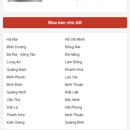
đồng/tháng. Vị trí cực kỳ thuận lợi, chỉ cách mặt
tiền đường Đề Thám vài bước chân và gần Đại lộ
Hòa Bình, dễ dàng di chuyển đến các khu vực
trung tâm. Ngôi nhà
Mua bán nhà đất
Hà Nội
Hồ Chí Minh
Bình Dương
Đồng Nai
Bà Rịa - Vũng Tàu
Đà Nẵng
Long An
Lâm Đồng
Quảng Nam
Khánh Hòa
Bình Phước
Lào Cai
Bình Định
Bình Thuận
Quảng Ninh
Đắk Lắk
Cần Thơ
Bắc Ninh
Sơn La
Hải Phòng
Thanh Hóa
Ninh Thuận
Kiên Giang
Quảng Bình