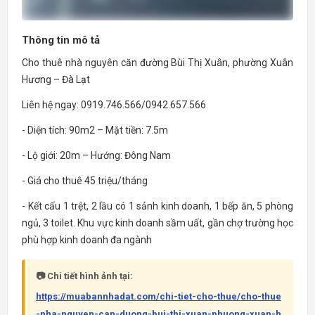
Thông tin mô tả
Cho thuê nhà nguyên căn đường Bùi Thị Xuân, phường Xuân
Hương – Đà Lạt
Liên hệ ngay: 0919.746.566/0942.657.566
- Diện tích: 90m2 – Mặt tiền: 7.5m
- Lộ giới: 20m – Hướng: Đông Nam
- Giá cho thuê 45 triệu/tháng
- Kết cấu 1 trệt, 2 lầu có 1 sảnh kinh doanh, 1 bếp ăn, 5 phòng
ngủ, 3 toilet. Khu vực kinh doanh sầm uất, gần chợ trường học
phù hợp kinh doanh đa ngành
📷 Chi tiết hình ảnh tại:
https://muabannhadat.com/chi-tiet-cho-thue/cho-thue
-nha-nguyen-can-duong-bui-thi-xuan-phuong-xuan-h