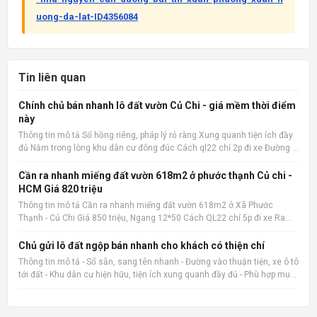
uong-da-lat-ID4356084
Tin liên quan
Chính chủ bán nhanh lô đất vườn Củ Chi - giá mềm thời điểm
này
Thông tin mô tả Sổ hồng riêng, pháp lý rỏ ràng Xung quanh tiện ích đầy
đủ Nằm trong lòng khu dân cư đông đúc Cách ql22 chỉ 2p đi xe Đường ô
tô 15m Xây ở hay kinh doanh đầu tư đều hợp 📌 Nguồn tin:
Muabannhadat.com &mdash; Sàn rao vặt nhà đất uy tín 🔗
Cần ra nhanh miếng đất vườn 618m2 ở phước thạnh Củ chi -
HCM Giá 820 triệu
Thông tin mô tả Cần ra nhanh miếng đất vườn 618m2 ở Xã Phước
Thạnh - Củ Chi Giá 850 triệu, Ngang 12*50 Cách QL22 chỉ 5p đi xe Ra
chợ củ chi, bệnh viện củ chi 8p đi xe cách trường THCS Phước Thạnh
600m 📌 Nguồn tin: Muabannhadat.com &mdash; Sàn rao vặt
Chủ gửi lô đất ngộp bán nhanh cho khách có thiện chí
Thông tin mô tả - Sổ sẵn, sang tên nhanh - Đường vào thuận tiện, xe ô tô
tới đất - Khu dân cư hiện hữu, tiện ích xung quanh đầy đủ - Phù hợp mua
ở, đầu tư giữ tiền hoặc đón sóng tăng giá 📌 Nguồn tin:
Muabannhadat.com &mdash; Sàn rao vặt nhà đất uy tí