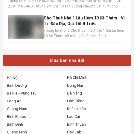
Thông tin mô tả 💥 BÁN NHÀ GẦN CHỢ PHƯƠNG SÀI NHA TRANG – CHỈ
2,79 TỶ NGANG 7M 📍 Hẻm 3m – cách đường Phương Sài 40m, chợ
100m – tiện ích đầy đủ 📐 Diện tích: 40,7m² – ngang 7m (hiếm) 🏡 Nhà 1
trệt 1 lầu – hướng Tây Bắc – sổ hồng hoàn công • Trệt: khách
Cho Thuê Nhà 1 Lầu Hẻm 10 Đề Thám - Vị
Trí Đắc Địa, Giá Tốt 8 Triệu
Thông tin mô tả Cho thuê nhà 1 trệt 1 lầu tại hẻm
10 Đề Thám với mức giá hấp dẫn 8 triệu
đồng/tháng. Vị trí cực kỳ thuận lợi, chỉ cách mặt
tiền đường Đề Thám vài bước chân và gần Đại lộ
Hòa Bình, dễ dàng di chuyển đến các khu vực
trung tâm. Ngôi nhà
Mua bán nhà đất
Hà Nội
Hồ Chí Minh
Bình Dương
Đồng Nai
Bà Rịa - Vũng Tàu
Đà Nẵng
Long An
Lâm Đồng
Quảng Nam
Khánh Hòa
Bình Phước
Lào Cai
Bình Định
Bình Thuận
Quảng Ninh
Đắk Lắk