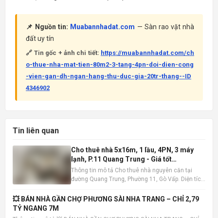
📌 Nguồn tin:
Muabannhadat.com
— Sàn rao vặt nhà
đất uy tín
🔗 Tin gốc + ảnh chi tiết:
https://muabannhadat.com/ch
o-thue-nha-mat-tien-80m2-3-tang-4pn-doi-dien-cong
-vien-gan-dh-ngan-hang-thu-duc-gia-20tr-thang--ID
4346902
Tin liên quan
Cho thuê nhà 5x16m, 1 lầu, 4PN, 3 máy
lạnh, P.11 Quang Trung - Giá tốt
10tr/tháng
Thông tin mô tả Cho thuê nhà nguyên căn tại
đường Quang Trung, Phường 11, Gò Vấp. Diện tích
5x16m , kết cấu 1 trệt 1 lầu, bao gồm 4 phòng ngủ
và 3 phòng tắm. Nhà có sẵn 3 máy lạnh, tiện nghi
💥 BÁN NHÀ GẦN CHỢ PHƯƠNG SÀI NHA TRANG – CHỈ 2,79
đầy đủ, sẵn sàng dọn vào ở ngay. Vị trí nhà đắc
TỶ NGANG 7M
địa, khu dâ