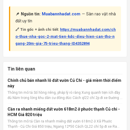
📌 Nguồn tin:
Muabannhadat.com
— Sàn rao vặt nhà
đất uy tín
🔗 Tin gốc + ảnh chi tiết:
https://muabannhadat.com/ch
o-thue-nha-goc-2-mat-tien-kdc-dieu-hien-can-tho-n
gang-20m-gia-75-trieu-thang-ID4352894
Tin liên quan
Chính chủ bán nhanh lô đất vườn Củ Chi - giá mềm thời điểm
này
Thông tin mô tả Sổ hồng riêng, pháp lý rỏ ràng Xung quanh tiện ích đầy
đủ Nằm trong lòng khu dân cư đông đúc Cách ql22 chỉ 2p đi xe Đường ô
tô 15m Xây ở hay kinh doanh đầu tư đều hợp 📌 Nguồn tin:
Muabannhadat.com &mdash; Sàn rao vặt nhà đất uy tín 🔗
Cần ra nhanh miếng đất vườn 618m2 ở phước thạnh Củ chi -
HCM Giá 820 triệu
Thông tin mô tả Cần ra nhanh miếng đất vườn 618m2 ở Xã Phước
Thạnh - Củ Chi Giá 850 triệu, Ngang 12*50 Cách QL22 chỉ 5p đi xe Ra