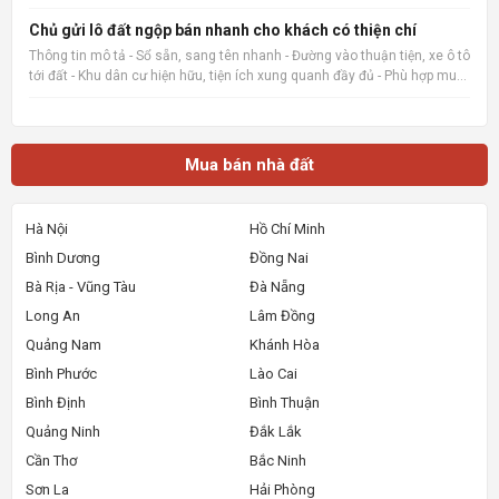
chợ củ chi, bệnh viện củ chi 8p đi xe cách trường THCS Phước Thạnh
600m 📌 Nguồn tin: Muabannhadat.com &mdash; Sàn rao vặt
Chủ gửi lô đất ngộp bán nhanh cho khách có thiện chí
Thông tin mô tả - Sổ sẵn, sang tên nhanh - Đường vào thuận tiện, xe ô tô
tới đất - Khu dân cư hiện hữu, tiện ích xung quanh đầy đủ - Phù hợp mua
ở, đầu tư giữ tiền hoặc đón sóng tăng giá 📌 Nguồn tin:
Muabannhadat.com &mdash; Sàn rao vặt nhà đất uy tí
Mua bán nhà đất
Hà Nội
Hồ Chí Minh
Bình Dương
Đồng Nai
Bà Rịa - Vũng Tàu
Đà Nẵng
Long An
Lâm Đồng
Quảng Nam
Khánh Hòa
Bình Phước
Lào Cai
Bình Định
Bình Thuận
Quảng Ninh
Đắk Lắk
Cần Thơ
Bắc Ninh
Sơn La
Hải Phòng