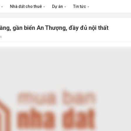
n
Nhà đất cho thuê
Dự án
Tin tức
ầng, gần biển An Thượng, đầy đủ nội thất
m