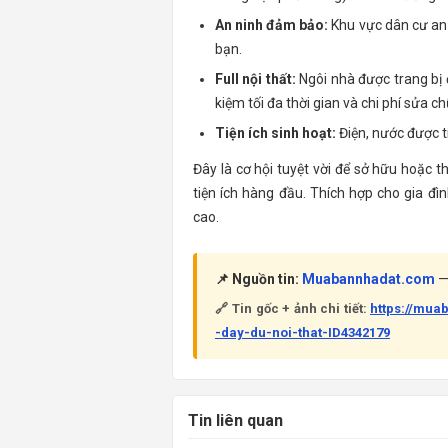
An ninh đảm bảo:
Khu vực dân cư an 
bạn.
Full nội thất:
Ngôi nhà được trang bị đầ
kiệm tối đa thời gian và chi phí sửa 
Tiện ích sinh hoạt:
Điện, nước được tí
Đây là cơ hội tuyệt vời để sở hữu hoặc 
tiện ích hàng đầu. Thích hợp cho gia 
cao.
📌 Nguồn tin:
Muabannhadat.com
— 
🔗 Tin gốc + ảnh chi tiết:
https://mu
-day-du-noi-that-ID4342179
Tin liên quan