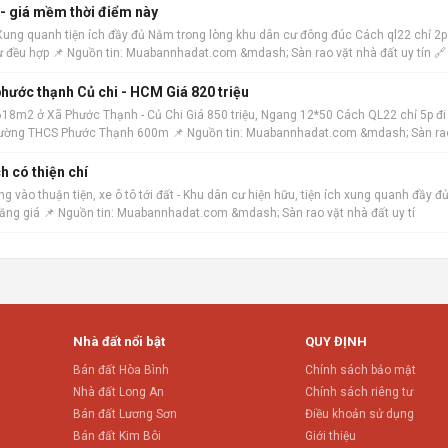
 - giá mềm thời điểm này
 Xung quanh tiện ích đầy đủ Nằm trong lòng khu dân cư đông đúc Cách ql22 chỉ 2p
ư đều hợp 📌 Nguồn tin: Muabannhadat.com &mdash; Sàn rao vặt nhà đất uy tín 🔗
hước thạnh Củ chi - HCM Giá 820 triệu
18m2 ở Xã Phước Thạnh - Củ Chi Giá 850 triệu, Ngang 12*50 Cách QL22 chỉ 5p đi
h trường THCS Phước Thạnh 600m 📌 Nguồn tin: Muabannhadat.com &mdash; Sàn ra
h có thiện chí
 vào thuận tiện, xe ô tô tới đất - Khu dân cư hiện hữu, tiện ích xung quanh đầy đủ
tăng giá 📌 Nguồn tin: Muabannhadat.com &mdash; Sàn rao vặt nhà đất uy tí
Nhà đất nổi bật
QUY ĐỊNH
Bán đất Hòa Bình
Chính sách bảo mật
Nhà đất Long An
Chính sách riêng tư
Bán đất Lương Sơn
Điều khoản sử dụng
Bán đất Kim Bôi
Giới thiệu