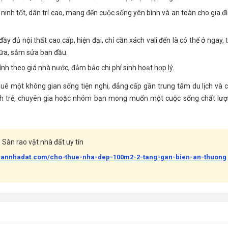
ninh tốt, dân trí cao, mang đến cuộc sống yên bình và an toàn cho gia đ
y đủ nội thất cao cấp, hiện đại, chỉ cần xách vali đến là có thể ở ngay, t
chữa, sắm sửa ban đầu.
nh theo giá nhà nước, đảm bảo chi phí sinh hoạt hợp lý.
thuê một không gian sống tiện nghi, đẳng cấp gần trung tâm du lịch và 
đình trẻ, chuyên gia hoặc nhóm bạn mong muốn một cuộc sống chất lư
Sàn rao vặt nhà đất uy tín
abannhadat.com/cho-thue-nha-dep-100m2-2-tang-gan-bien-an-thuong