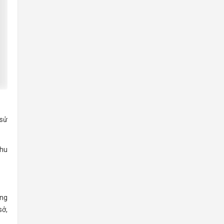
 sử
khu
ung
sở,