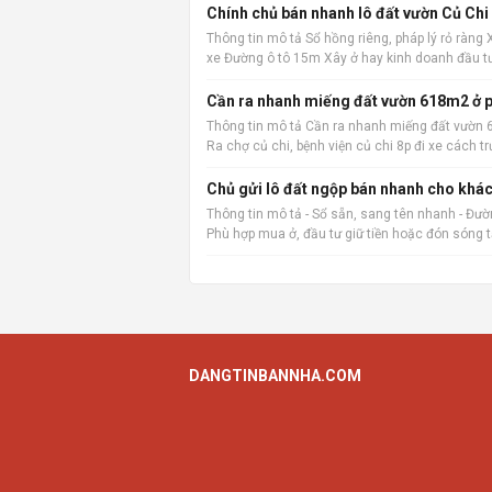
Chính chủ bán nhanh lô đất vườn Củ Chi
Thông tin mô tả Sổ hồng riêng, pháp lý rỏ ràng
xe Đường ô tô 15m Xây ở hay kinh doanh đầu t
Cần ra nhanh miếng đất vườn 618m2 ở p
Thông tin mô tả Cần ra nhanh miếng đất vườn 6
Ra chợ củ chi, bệnh viện củ chi 8p đi xe các
vặt
Chủ gửi lô đất ngộp bán nhanh cho khác
Thông tin mô tả - Sổ sẵn, sang tên nhanh - Đường
Phù hợp mua ở, đầu tư giữ tiền hoặc đón sóng 
DANGTINBANNHA.COM