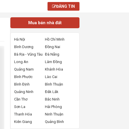
ĐĂNG TIN
Mua bán nhà đất
Hà Nội
Hồ Chí Minh
Bình Dương
Đồng Nai
Bà Rịa - Vũng Tàu
Đà Nẵng
Long An
Lâm Đồng
Quảng Nam
Khánh Hòa
Bình Phước
Lào Cai
Bình Định
Bình Thuận
Quảng Ninh
Đắk Lắk
Cần Thơ
Bắc Ninh
Sơn La
Hải Phòng
Thanh Hóa
Ninh Thuận
Kiên Giang
Quảng Bình