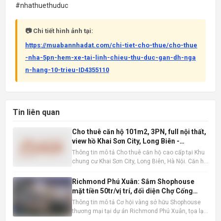
#nhathuethuduc
📷 Chi tiết hình ảnh tại:
https://muabannhadat.com/chi-tiet-cho-thue/cho-thue
-nha-5pn-hem-xe-tai-linh-chieu-thu-duc-gan-dh-nga
n-hang-10-trieu-ID4355110
Tin liên quan
Cho thuê căn hộ 101m2, 3PN, full nội thất,
view hồ Khai Sơn City, Long Biên -
16tr/tháng
Thông tin mô tả Cho thuê căn hộ cao cấp tại Khu
chung cư Khai Sơn City, Long Biên, Hà Nội. Căn hộ
tọa lạc tại tầng trung, sở hữu tầm nhìn thoáng
đãng ra hồ điều hòa, mang đến không gian sống
Richmond Phú Xuân: Sắm Shophouse
trong lành và thư thái. Với diện tích sàn rộng rãi
mặt tiền 50tr/vị trí, đối diện Chợ Cống
101m2 ,
Mới, Huế
Thông tin mô tả Cơ hội vàng sở hữu Shophouse
thương mại tại dự án Richmond Phú Xuân, tọa lạc
ngay mặt tiền đường Nguyễn Lộ Trạch sầm uất,