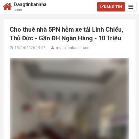
Dangtinbannha
ĐĂNG TIN
.com
Cho thuê nhà 5PN hẻm xe tải Linh Chiểu,
Thủ Đức - Gần ĐH Ngân Hàng - 10 Triệu
15/04/2026 19:03
muabannhadat.com