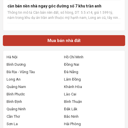
đối diện Chợ Cống Mới, TP Huế. Với mức booking
cần bán nền nhà ngay góc đường số 7 khu trần anh
chỉ từ 50 triệu đồng/vị trí, quý khách hàng sẽ nhận
Thông tin mô tả Cần bán nền đất, sổ hồng, DT: 5.5 x14, giá 1.599 tỷ,
trọn vẹn nhữn
nằm trong khu dự án trần anh thuộc mỹ hạnh nam, Long an cũ, tây ninh
mới sau này, xây dựng tự do, khu vực đông dân cư, có thể tách làm 3
xây dựng nhà bán lẻ cho công nhân cần mua nh
Mua bán nhà đất
Hà Nội
Hồ Chí Minh
Bình Dương
Đồng Nai
Bà Rịa - Vũng Tàu
Đà Nẵng
Long An
Lâm Đồng
Quảng Nam
Khánh Hòa
Bình Phước
Lào Cai
Bình Định
Bình Thuận
Quảng Ninh
Đắk Lắk
Cần Thơ
Bắc Ninh
Sơn La
Hải Phòng