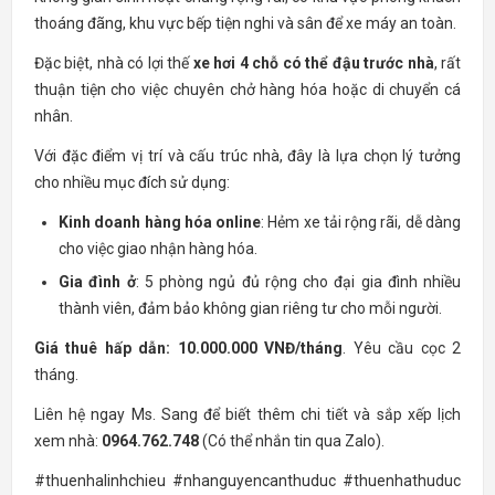
thoáng đãng, khu vực bếp tiện nghi và sân để xe máy an toàn.
Đặc biệt, nhà có lợi thế
xe hơi 4 chỗ có thể đậu trước nhà
, rất
thuận tiện cho việc chuyên chở hàng hóa hoặc di chuyển cá
nhân.
Với đặc điểm vị trí và cấu trúc nhà, đây là lựa chọn lý tưởng
cho nhiều mục đích sử dụng:
Kinh doanh hàng hóa online
: Hẻm xe tải rộng rãi, dễ dàng
cho việc giao nhận hàng hóa.
Gia đình ở
: 5 phòng ngủ đủ rộng cho đại gia đình nhiều
thành viên, đảm bảo không gian riêng tư cho mỗi người.
Giá thuê hấp dẫn: 10.000.000 VNĐ/tháng
. Yêu cầu cọc 2
tháng.
Liên hệ ngay Ms. Sang để biết thêm chi tiết và sắp xếp lịch
xem nhà:
0964.762.748
(Có thể nhắn tin qua Zalo).
#thuenhalinhchieu #nhanguyencanthuduc #thuenhathuduc