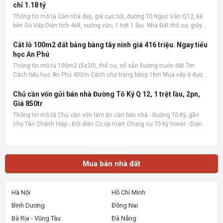
chỉ 1.18 tỷ
Thông tin mô tả Căn nhà đẹp, giá cực tốt, đường Tô Ngọc Vân Q12, kế
bên Gò Vấp Diện tích 4x8, vuông vức, 1 trệt 1 lầu. Nhà Đất thổ cư, giấy
phép xây dựng đàng hoàng. 2 phòng ngủ, 2 wc, nội thất cao cấp. Có ban
công rộng, sân phơi. Giá cực tốt chỉ 1.1
Cắt lỗ 100m2 đất bảng bàng tây ninh giá 416 triệu. Ngay tiểu
học An Phú
Thông tin mô tả 100m2 (5x20), thổ cư, sổ sẵn Đường trước đất 7m
Cách tiểu học An Phú 400m Cách chợ trảng bàng 1km Mua xây ở được
liền Quan tâm liên hệ: 036.727.4148 📌 Nguồn tin: Muabannhadat.com
&mdash; Sàn rao vặt nhà đất uy tín 🔗 Tin gốc + ảnh chi
Chủ cần vốn gửi bán nhà Đường Tô Ký Q 12, 1 trệt lầu, 2pn,
Giá 850tr
Thông tin mô tả Chủ cần vốn làm ăn cần bán nhà - Đường Tô Ký, gần
chợ Tân Chánh Hiệp - Đối diện Co.op mart Chung cư Tô Ký tower - Diện
tích 5x6, Nhà mới xây, rất đẹp, vào ở ngay. - Giá 850tr, giá 100%,_ Lưu ý:
Thông tin nhà, giá chuẩn 💯% 📌 Nguồn tin:
Mua bán nhà đất
Hà Nội
Hồ Chí Minh
Bình Dương
Đồng Nai
Bà Rịa - Vũng Tàu
Đà Nẵng