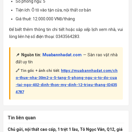
Số phòng ngủ: 5
Tiện ích: Ô tô vào tận cửa, nội thất cơ bản
Giá thuê: 12.000.000 VNĐ/tháng
Để biết thêm thông tin chi tiết hoặc sắp xếp lịch xem nhà, vui
lòng liên hệ số điện thoại: 0343564283.
📌 Nguồn tin:
Muabannhadat.com
— Sàn rao vặt nhà
đất uy tín
🔗 Tin gốc + ảnh chi tiết:
https://muabannhadat.com/ch
o-thue-nha-30m2-x-5-tang-5-phong-ngu-o-to-do-cua
-tai-ngo-402-dinh-thon-my-dinh-12-trieu-thang-ID435
4787
Tin liên quan
Chủ gửi, nội thất cao cấp, 1 trệt 1 lầu, Tô Ngọc Vân, Q12, giá