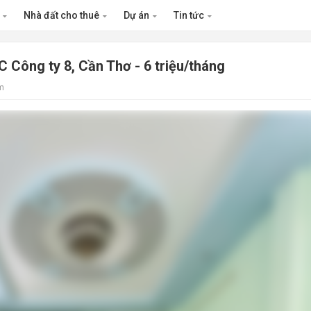
n
Nhà đất cho thuê
Dự án
Tin tức
C Công ty 8, Cần Thơ - 6 triệu/tháng
m