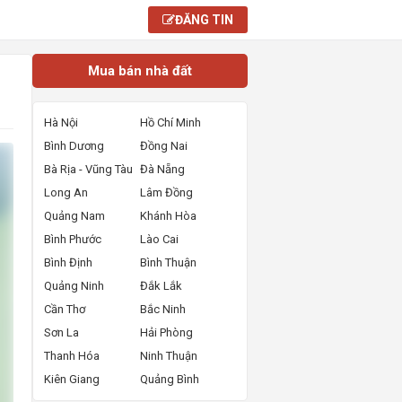
ĐĂNG TIN
Mua bán nhà đất
Hà Nội
Hồ Chí Minh
Bình Dương
Đồng Nai
Bà Rịa - Vũng Tàu
Đà Nẵng
Long An
Lâm Đồng
Quảng Nam
Khánh Hòa
Bình Phước
Lào Cai
Bình Định
Bình Thuận
Quảng Ninh
Đắk Lắk
Cần Thơ
Bắc Ninh
Sơn La
Hải Phòng
Thanh Hóa
Ninh Thuận
Kiên Giang
Quảng Bình