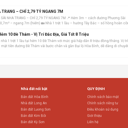
 TRANG – CHỈ 2,79 TỶ NGANG 7M
 SÀI NHA TRANG – CHỈ 2,79 TỶ NGANG 7M 📍 Hẻm 3m – cách đường Phương Sài
 40,7m² – ngang 7m (hiếm) 🏡 Nhà 1 trệt 1 lầu – hướng Tây Bắc – sổ hồng hoàn cô
ẻm 10 Đề Thám - Vị Trí Đắc Địa, Giá Tốt 8 Triệu
nhà 1 trệt 1 lầu tại hẻm 10 Đề Thám với mức giá hấp dẫn 8 triệu đồng/tháng. Vị trí
ch mặt tiền đường Đề Thám vài bước chân và gần Đại lộ Hòa Bình, dễ dàng di chuyể
m. Ngôi nhà
Nhà đất nổi bật
QUY ĐỊNH
Bán đất Hòa Bình
Chính sách bảo mật
Nhà đất Long An
Chính sách riêng tư
Bán đất Lương Sơn
Điều khoản sử dụng
Bán đất Kim Bôi
Giới thiệu
Bán đất Kỳ Sơn
Liên hệ