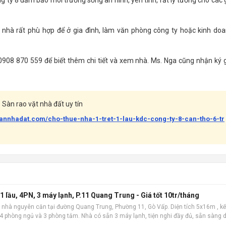
ng ty 8 đảm bảo môi trường sống an ninh, yên tĩnh, rất lý tưởng cho các 
ăn nhà rất phù hợp để ở gia đình, làm văn phòng công ty hoặc kinh do
0908 870 559 để biết thêm chi tiết và xem nhà. Ms. Nga cũng nhận ký 
Sàn rao vặt nhà đất uy tín
bannhadat.com/cho-thue-nha-1-tret-1-lau-kdc-cong-ty-8-can-tho-6-tr
 lầu, 4PN, 3 máy lạnh, P.11 Quang Trung - Giá tốt 10tr/tháng
 nhà nguyên căn tại đường Quang Trung, Phường 11, Gò Vấp. Diện tích 5x16m , kế
m 4 phòng ngủ và 3 phòng tắm. Nhà có sẵn 3 máy lạnh, tiện nghi đầy đủ, sẵn sàng 
 địa, khu dâ