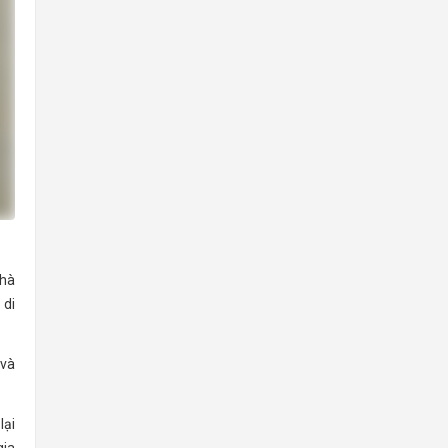
nhà
 di
 và
lại