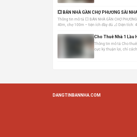
💥 BÁN NHÀ GẦN CHỢ PHƯƠNG SÀI NHA
Thông tin mô tả 💥 BÁN NHÀ GẦN CHỢ PHƯƠNG
40m, chợ 100m – tiện ích đầy đủ 📐 Diện tích:
Trệt: khách
Cho Thuê Nhà 1 Lầu H
Thông tin mô tả Cho thuê 
cực kỳ thuận lợi, chỉ cá
đến các khu vực trung tâ
DANGTINBANNHA.COM