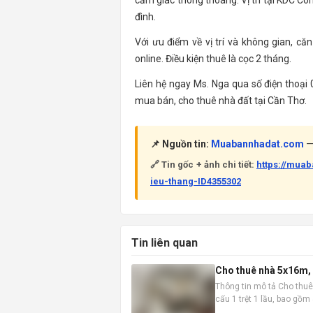
cảm giác thông thoáng. Vị trí tại KDC Cô
đình.
Với ưu điểm về vị trí và không gian, c
online. Điều kiện thuê là cọc 2 tháng.
Liên hệ ngay Ms. Nga qua số điện thoại 
mua bán, cho thuê nhà đất tại Cần Thơ.
📌 Nguồn tin:
Muabannhadat.com
— 
🔗 Tin gốc + ảnh chi tiết:
https://mua
ieu-thang-ID4355302
Tin liên quan
Cho thuê nhà 5x16m, 1
Thông tin mô tả Cho thuê
cấu 1 trệt 1 lầu, bao gồ
vào ở ngay. Vị trí nhà đắc