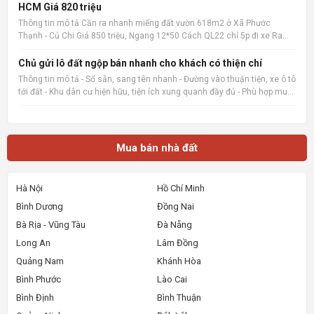
HCM Giá 820 triệu
Thông tin mô tả Cần ra nhanh miếng đất vườn 618m2 ở Xã Phước
Thạnh - Củ Chi Giá 850 triệu, Ngang 12*50 Cách QL22 chỉ 5p đi xe Ra
chợ củ chi, bệnh viện củ chi 8p đi xe cách trường THCS Phước Thạnh
600m 📌 Nguồn tin: Muabannhadat.com &mdash; Sàn rao vặt
Chủ gửi lô đất ngộp bán nhanh cho khách có thiện chí
Thông tin mô tả - Sổ sẵn, sang tên nhanh - Đường vào thuận tiện, xe ô tô
tới đất - Khu dân cư hiện hữu, tiện ích xung quanh đầy đủ - Phù hợp mua
ở, đầu tư giữ tiền hoặc đón sóng tăng giá 📌 Nguồn tin:
Muabannhadat.com &mdash; Sàn rao vặt nhà đất uy tí
Mua bán nhà đất
Hà Nội
Hồ Chí Minh
Bình Dương
Đồng Nai
Bà Rịa - Vũng Tàu
Đà Nẵng
Long An
Lâm Đồng
Quảng Nam
Khánh Hòa
Bình Phước
Lào Cai
Bình Định
Bình Thuận