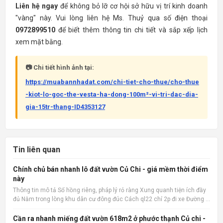
Liên hệ ngay
để không bỏ lỡ cơ hội sở hữu vị trí kinh doanh
"vàng" này. Vui lòng liên hệ Ms. Thuỷ qua số điện thoại
0972899510
để biết thêm thông tin chi tiết và sắp xếp lịch
xem mặt bằng.
📷 Chi tiết hình ảnh tại:
https://muabannhadat.com/chi-tiet-cho-thue/cho-thue
-kiot-lo-goc-the-vesta-ha-dong-100m²-vi-tri-dac-dia-
gia-15tr-thang-ID4353127
Tin liên quan
Chính chủ bán nhanh lô đất vườn Củ Chi - giá mềm thời điểm
này
Thông tin mô tả Sổ hồng riêng, pháp lý rỏ ràng Xung quanh tiện ích đầy
đủ Nằm trong lòng khu dân cư đông đúc Cách ql22 chỉ 2p đi xe Đường ô
tô 15m Xây ở hay kinh doanh đầu tư đều hợp 📌 Nguồn tin:
Muabannhadat.com &mdash; Sàn rao vặt nhà đất uy tín 🔗
Cần ra nhanh miếng đất vườn 618m2 ở phước thạnh Củ chi -