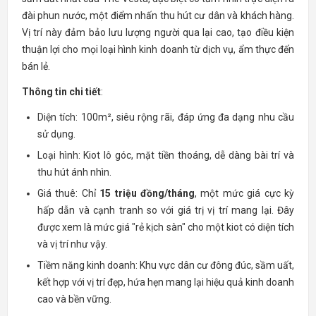
đài phun nước, một điểm nhấn thu hút cư dân và khách hàng.
Vị trí này đảm bảo lưu lượng người qua lại cao, tạo điều kiện
thuận lợi cho mọi loại hình kinh doanh từ dịch vụ, ẩm thực đến
bán lẻ.
Thông tin chi tiết
:
Diện tích: 100m², siêu rộng rãi, đáp ứng đa dạng nhu cầu
sử dụng.
Loại hình: Kiot lô góc, mặt tiền thoáng, dễ dàng bài trí và
thu hút ánh nhìn.
Giá thuê: Chỉ
15 triệu đồng/tháng
, một mức giá cực kỳ
hấp dẫn và cạnh tranh so với giá trị vị trí mang lại. Đây
được xem là mức giá "rẻ kịch sàn" cho một kiot có diện tích
và vị trí như vậy.
Tiềm năng kinh doanh: Khu vực dân cư đông đúc, sầm uất,
kết hợp với vị trí đẹp, hứa hẹn mang lại hiệu quả kinh doanh
cao và bền vững.