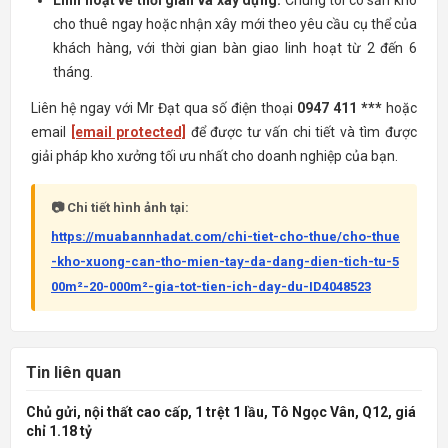
Linh hoạt về thời gian và xây dựng:
Chúng tôi có sẵn kho
cho thuê ngay hoặc nhận xây mới theo yêu cầu cụ thể của
khách hàng, với thời gian bàn giao linh hoạt từ 2 đến 6
tháng.
Liên hệ ngay với Mr Đạt qua số điện thoại
0947 411 ***
hoặc
email
[email protected]
để được tư vấn chi tiết và tìm được
giải pháp kho xưởng tối ưu nhất cho doanh nghiệp của bạn.
📷 Chi tiết hình ảnh tại:
https://muabannhadat.com/chi-tiet-cho-thue/cho-thue
-kho-xuong-can-tho-mien-tay-da-dang-dien-tich-tu-5
00m²-20-000m²-gia-tot-tien-ich-day-du-ID4048523
Tin liên quan
Chủ gửi, nội thất cao cấp, 1 trệt 1 lầu, Tô Ngọc Vân, Q12, giá
chỉ 1.18 tỷ