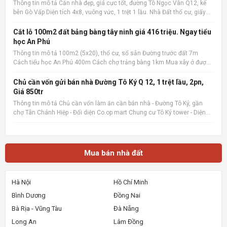
Thông tin mô tả Căn nhà đẹp, giá cực tốt, đường Tô Ngọc Vân Q12, kế
bên Gò Vấp Diện tích 4x8, vuông vức, 1 trệt 1 lầu. Nhà Đất thổ cư, giấy
phép xây dựng đàng hoàng. 2 phòng ngủ, 2 wc, nội thất cao cấp. Có ban
công rộng, sân phơi. Giá cực tốt chỉ 1.1
Cắt lỗ 100m2 đất bảng bàng tây ninh giá 416 triệu. Ngay tiểu
học An Phú
Thông tin mô tả 100m2 (5x20), thổ cư, sổ sẵn Đường trước đất 7m
Cách tiểu học An Phú 400m Cách chợ trảng bàng 1km Mua xây ở được
liền Quan tâm liên hệ: 036.727.4148 📌 Nguồn tin: Muabannhadat.com
&mdash; Sàn rao vặt nhà đất uy tín 🔗 Tin gốc + ảnh chi
Chủ cần vốn gửi bán nhà Đường Tô Ký Q 12, 1 trệt lầu, 2pn,
Giá 850tr
Thông tin mô tả Chủ cần vốn làm ăn cần bán nhà - Đường Tô Ký, gần
chợ Tân Chánh Hiệp - Đối diện Co.op mart Chung cư Tô Ký tower - Diện
tích 5x6, Nhà mới xây, rất đẹp, vào ở ngay. - Giá 850tr, giá 100%,_ Lưu ý:
Thông tin nhà, giá chuẩn 💯% 📌 Nguồn tin:
Mua bán nhà đất
Hà Nội
Hồ Chí Minh
Bình Dương
Đồng Nai
Bà Rịa - Vũng Tàu
Đà Nẵng
Long An
Lâm Đồng