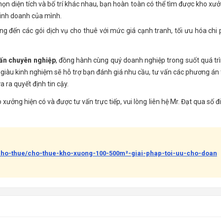
họn diện tích và bố trí khác nhau, bạn hoàn toàn có thể tìm được kho xư
kinh doanh của mình.
 đến các gói dịch vụ cho thuê với mức giá cạnh tranh, tối ưu hóa chi 
vấn chuyên nghiệp
, đồng hành cùng quý doanh nghiệp trong suốt quá tr
 giàu kinh nghiệm sẽ hỗ trợ bạn đánh giá nhu cầu, tư vấn các phương án 
 ra quyết định tin cậy.
 xưởng hiện có và được tư vấn trực tiếp, vui lòng liên hệ Mr. Đạt qua số đ
-cho-thue/cho-thue-kho-xuong-100-500m²-giai-phap-toi-uu-cho-doan