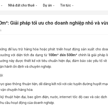
n
Nhà đất cho thuê
Dự án
Tin tức
m²: Giải pháp tối ưu cho doanh nghiệp nhỏ và vừ
m
ưởng để lưu trữ hàng hóa hoặc phát triển hoạt động sản xuất cho do
xưởng với diện tích đa dạng từ
100m² đến 500m²
chính là giải pháp l
ởng này được thiết kế với tiêu chuẩn hiện đại, đảm bảo các yếu tố về
vận hành ổn định và chuyên nghiệp.
ội:
vực giao thông thuận tiện, dễ dàng kết nối với các tuyến đường huyết mạ
à vận chuyển hàng hóa.
ỹ thuật hiện đại, bao gồm điện, nước, internet tốc độ cao và các dịch
nhu cầu hoạt động của doanh nghiệp.