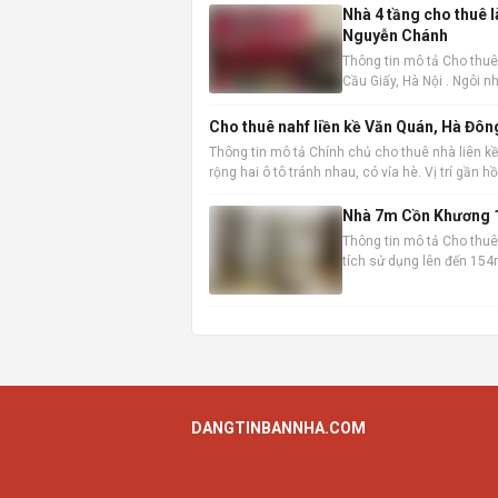
Nhà 4 tầng cho thuê 
Nguyễn Chánh
Thông tin mô tả Cho thuê
Cầu Giấy, Hà Nội . Ngôi nh
không gian làm việc hoặc
Cho thuê nahf liền kề Văn Quán, Hà Đôn
Thông tin mô tả Chính chủ cho thuê nhà liên kề
rộng hai ô tô tránh nhau, có vỉa hè. Vị trí gần 
Nhà 7m Cồn Khương 1
Thông tin mô tả Cho thuê 
tích sử dụng lên đến 154m
chuyển và kinh doanh. Th
DANGTINBANNHA.COM