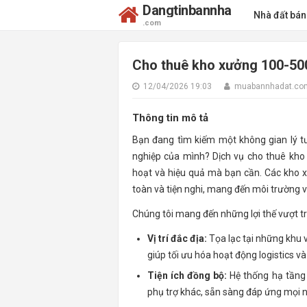
Dangtinbannha
Nhà đất bá
.com
Cho thuê kho xưởng 100-500
12/04/2026 19:03
muabannhadat.co
Thông tin mô tả
Bạn đang tìm kiếm một không gian lý t
nghiệp của mình? Dịch vụ cho thuê kho 
hoạt và hiệu quả mà bạn cần. Các kho xư
toàn và tiện nghi, mang đến môi trường 
Chúng tôi mang đến những lợi thế vượt tr
Vị trí đắc địa:
Tọa lạc tại những khu 
giúp tối ưu hóa hoạt động logistics v
Tiện ích đồng bộ:
Hệ thống hạ tầng k
phụ trợ khác, sẵn sàng đáp ứng mọi 