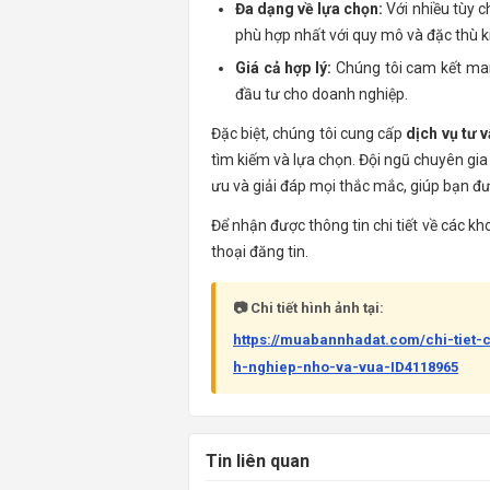
Đa dạng về lựa chọn:
Với nhiều tùy c
phù hợp nhất với quy mô và đặc thù 
Giá cả hợp lý:
Chúng tôi cam kết mang
đầu tư cho doanh nghiệp.
Đặc biệt, chúng tôi cung cấp
dịch vụ tư 
tìm kiếm và lựa chọn. Đội ngũ chuyên gia
ưu và giải đáp mọi thắc mắc, giúp bạn đưa
Để nhận được thông tin chi tiết về các kho
thoại đăng tin.
📷 Chi tiết hình ảnh tại:
https://muabannhadat.com/chi-tiet
h-nghiep-nho-va-vua-ID4118965
Tin liên quan