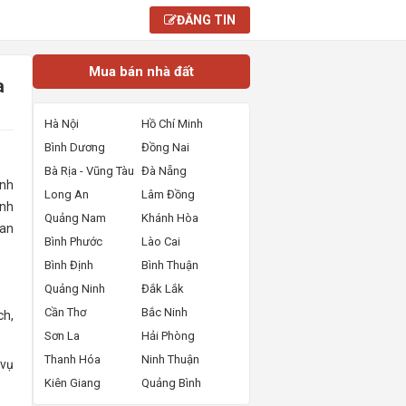
ĐĂNG TIN
Mua bán nhà đất
a
Hà Nội
Hồ Chí Minh
Bình Dương
Đồng Nai
Bà Rịa - Vũng Tàu
Đà Nẵng
anh
Long An
Lâm Đồng
inh
Quảng Nam
Khánh Hòa
 an
Bình Phước
Lào Cai
Bình Định
Bình Thuận
Quảng Ninh
Đắk Lắk
Cần Thơ
Bắc Ninh
ch,
Sơn La
Hải Phòng
Thanh Hóa
Ninh Thuận
 vụ
Kiên Giang
Quảng Bình