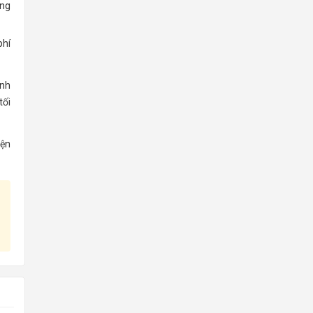
ởng
phí
ình
tối
iện