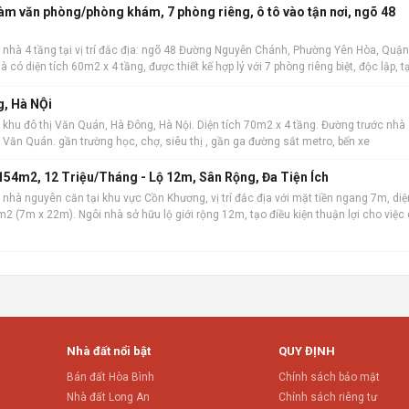
làm văn phòng/phòng khám, 7 phòng riêng, ô tô vào tận nơi, ngõ 48
 nhà 4 tầng tại vị trí đắc địa: ngõ 48 Đường Nguyễn Chánh, Phường Yên Hòa, Quận
à có diện tích 60m2 x 4 tầng, được thiết kế hợp lý với 7 phòng riêng biệt, độc lập, t
 kinh do
g, Hà NỘi
 khu đô thị Văn Quán, Hà Đông, Hà Nội. Diện tích 70m2 x 4 tầng. Đường trước nhà
hồ Văn Quán. gần trường học, chợ, siêu thị , gần ga đường sắt metro, bến xe
54m2, 12 Triệu/Tháng - Lộ 12m, Sân Rộng, Đa Tiện Ích
nhà nguyên căn tại khu vực Cồn Khương, vị trí đắc địa với mặt tiền ngang 7m, diệ
2 (7m x 22m). Ngôi nhà sở hữu lộ giới rộng 12m, tạo điều kiện thuận lợi cho việc 
iết kế bao
Nhà đất nổi bật
QUY ĐỊNH
Bán đất Hòa Bình
Chính sách bảo mật
Nhà đất Long An
Chính sách riêng tư