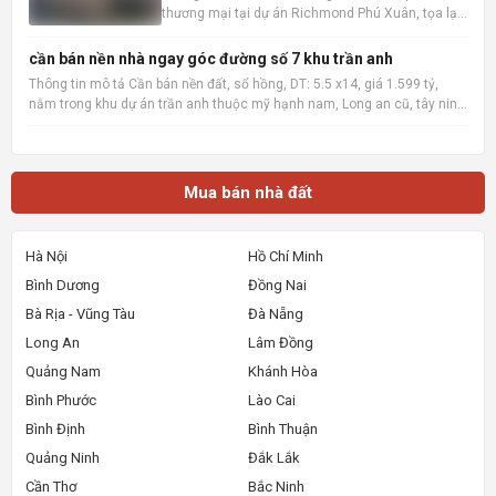
thương mại tại dự án Richmond Phú Xuân, tọa lạc
ngay mặt tiền đường Nguyễn Lộ Trạch sầm uất,
đối diện Chợ Cống Mới, TP Huế. Với mức booking
cần bán nền nhà ngay góc đường số 7 khu trần anh
chỉ từ 50 triệu đồng/vị trí, quý khách hàng sẽ nhận
Thông tin mô tả Cần bán nền đất, sổ hồng, DT: 5.5 x14, giá 1.599 tỷ,
trọn vẹn nhữn
nằm trong khu dự án trần anh thuộc mỹ hạnh nam, Long an cũ, tây ninh
mới sau này, xây dựng tự do, khu vực đông dân cư, có thể tách làm 3
xây dựng nhà bán lẻ cho công nhân cần mua nh
Mua bán nhà đất
Hà Nội
Hồ Chí Minh
Bình Dương
Đồng Nai
Bà Rịa - Vũng Tàu
Đà Nẵng
Long An
Lâm Đồng
Quảng Nam
Khánh Hòa
Bình Phước
Lào Cai
Bình Định
Bình Thuận
Quảng Ninh
Đắk Lắk
Cần Thơ
Bắc Ninh