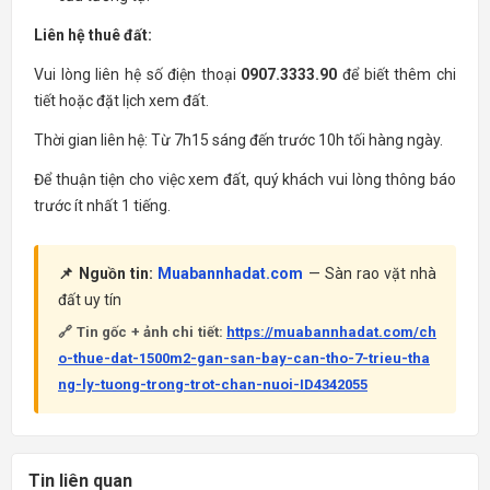
Liên hệ thuê đất:
Vui lòng liên hệ số điện thoại
0907.3333.90
để biết thêm chi
tiết hoặc đặt lịch xem đất.
Thời gian liên hệ: Từ 7h15 sáng đến trước 10h tối hàng ngày.
Để thuận tiện cho việc xem đất, quý khách vui lòng thông báo
trước ít nhất 1 tiếng.
📌 Nguồn tin:
Muabannhadat.com
— Sàn rao vặt nhà
đất uy tín
🔗 Tin gốc + ảnh chi tiết:
https://muabannhadat.com/ch
o-thue-dat-1500m2-gan-san-bay-can-tho-7-trieu-tha
ng-ly-tuong-trong-trot-chan-nuoi-ID4342055
Tin liên quan