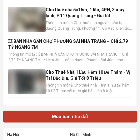
Cho thuê nhà 5x16m, 1 lầu, 4PN, 3 máy
lạnh, P.11 Quang Trung - Giá tốt
10tr/tháng
Thông tin mô tả Cho thuê nhà nguyên căn tại
đường Quang Trung, Phường 11, Gò Vấp. Diện tích
5x16m , kết cấu 1 trệt 1 lầu, bao gồm 4 phòng ngủ
và 3 phòng tắm. Nhà có sẵn 3 máy lạnh, tiện nghi
💥 BÁN NHÀ GẦN CHỢ PHƯƠNG SÀI NHA TRANG – CHỈ 2,79
đầy đủ, sẵn sàng dọn vào ở ngay. Vị trí nhà đắc
TỶ NGANG 7M
địa, khu dâ
Thông tin mô tả 💥 BÁN NHÀ GẦN CHỢ PHƯƠNG SÀI NHA TRANG – CHỈ
2,79 TỶ NGANG 7M 📍 Hẻm 3m – cách đường Phương Sài 40m, chợ
100m – tiện ích đầy đủ 📐 Diện tích: 40,7m² – ngang 7m (hiếm) 🏡 Nhà 1
trệt 1 lầu – hướng Tây Bắc – sổ hồng hoàn công • Trệt: khách
Cho Thuê Nhà 1 Lầu Hẻm 10 Đề Thám - Vị
Trí Đắc Địa, Giá Tốt 8 Triệu
Thông tin mô tả Cho thuê nhà 1 trệt 1 lầu tại hẻm
10 Đề Thám với mức giá hấp dẫn 8 triệu
đồng/tháng. Vị trí cực kỳ thuận lợi, chỉ cách mặt
tiền đường Đề Thám vài bước chân và gần Đại lộ
Hòa Bình, dễ dàng di chuyển đến các khu vực
trung tâm. Ngôi nhà
Mua bán nhà đất
Hà Nội
Hồ Chí Minh