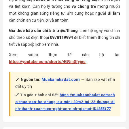
và tiết kiệm. Căn hộ lý tưởng cho
vợ chồng trẻ
mong muốn
một không gian sống riêng tư, ấm cúng hoặc
người đi làm
cần chốn an cư tiện lợi và an toàn.
Giá thuê hấp dẫn chỉ 5.5 triệu/tháng
. Liên hệ ngay với chính
chủ theo số điện thoại
0978119994
để biết thêm thông tin chi
tiết và sắp xếp lịch xem nhà.
Xem video thực tế căn hộ tại:
https://youtube.com/shorts/4G9jnSfyjns
📌 Nguồn tin:
Muabannhadat.com
— Sàn rao vặt nhà
đất uy tín
🔗 Tin gốc + ảnh chi tiết:
https://muabannhadat.com/ch
o-thue-can-ho-chung-cu-mini-30m2-tai-22-thuong-di
nh-thanh-xuan-tien-nghi-an-ninh-gia-tot-ID4355177