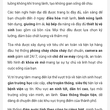
luồng không khí trong lành, tạo không gian sống dễ chịu.
Các tiện nghi hiện đại đã được trang bị đầy đủ, sẵn sàng để
bạn chuyển đến ở ngay:
điều hòa
mát lạnh,
bình nóng lạnh
tiện dụng,
giường
êm ái,
kệ bếp
đa năng và đầy đủ
thiết bị vệ
sinh
bao gồm cả bồn rửa. Mọi thứ đều được lựa chọn kỹ
lưỡng, đảm bảo chất lượng và thẩm mỹ.
Tòa nhà được xây dựng với tiêu chí an toàn và tiện lợi hàng
đầu: hệ thống
phòng cháy chữa cháy
đạt chuẩn,
camera an
ninh
giám sát 24/7, cùng với
chỗ để xe máy
rộng rãi, an toàn.
Mô hình
đi khóa về mở
mang lại sự tự chủ và linh hoạt cho
cuộc sống của bạn.
Vị trí trung tâm mang đến lợi thế vượt trội về tiện ích sinh hoạt:
gần trường học
các cấp,
chợ truyền thống
,
siêu thị
tiện lợi và
bệnh viện
uy tín. Khu vực
an ninh tốt, dân trí cao
, tạo môi
trường sống văn minh, an lành.
Giao thông thuận tiện
, dễ
dàng di chuyển đến các khu vực trọng điểm của thành phố.
Hệ thống
điện nước tính theo công tơ riêng biệt
, minh bạch