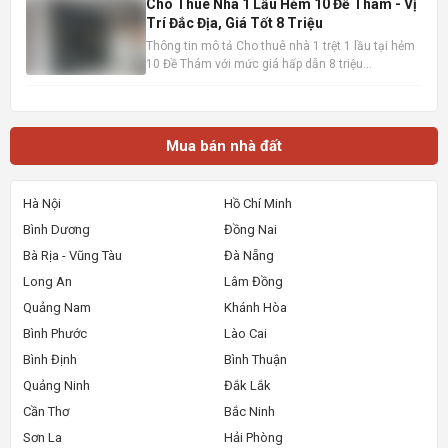
trệt 1 lầu – hướng Tây Bắc – sổ hồng hoàn công • Trệt: khách
Cho Thuê Nhà 1 Lầu Hẻm 10 Đề Thám - Vị
Trí Đắc Địa, Giá Tốt 8 Triệu
Thông tin mô tả Cho thuê nhà 1 trệt 1 lầu tại hẻm
10 Đề Thám với mức giá hấp dẫn 8 triệu
đồng/tháng. Vị trí cực kỳ thuận lợi, chỉ cách mặt
tiền đường Đề Thám vài bước chân và gần Đại lộ
Hòa Bình, dễ dàng di chuyển đến các khu vực
trung tâm. Ngôi nhà
Mua bán nhà đất
Hà Nội
Hồ Chí Minh
Bình Dương
Đồng Nai
Bà Rịa - Vũng Tàu
Đà Nẵng
Long An
Lâm Đồng
Quảng Nam
Khánh Hòa
Bình Phước
Lào Cai
Bình Định
Bình Thuận
Quảng Ninh
Đắk Lắk
Cần Thơ
Bắc Ninh
Sơn La
Hải Phòng