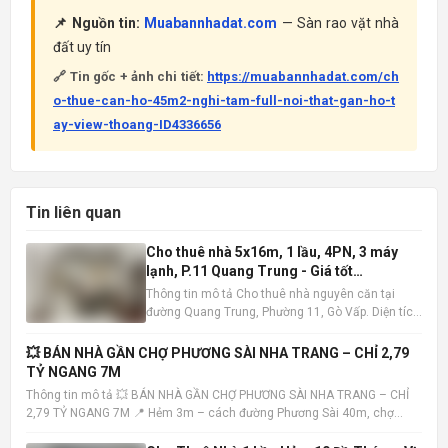
📌 Nguồn tin:
Muabannhadat.com
— Sàn rao vặt nhà
đất uy tín
🔗 Tin gốc + ảnh chi tiết:
https://muabannhadat.com/ch
o-thue-can-ho-45m2-nghi-tam-full-noi-that-gan-ho-t
ay-view-thoang-ID4336656
Tin liên quan
Cho thuê nhà 5x16m, 1 lầu, 4PN, 3 máy
lạnh, P.11 Quang Trung - Giá tốt
10tr/tháng
Thông tin mô tả Cho thuê nhà nguyên căn tại
đường Quang Trung, Phường 11, Gò Vấp. Diện tích
5x16m , kết cấu 1 trệt 1 lầu, bao gồm 4 phòng ngủ
và 3 phòng tắm. Nhà có sẵn 3 máy lạnh, tiện nghi
💥 BÁN NHÀ GẦN CHỢ PHƯƠNG SÀI NHA TRANG – CHỈ 2,79
đầy đủ, sẵn sàng dọn vào ở ngay. Vị trí nhà đắc
TỶ NGANG 7M
địa, khu dâ
Thông tin mô tả 💥 BÁN NHÀ GẦN CHỢ PHƯƠNG SÀI NHA TRANG – CHỈ
2,79 TỶ NGANG 7M 📍 Hẻm 3m – cách đường Phương Sài 40m, chợ
100m – tiện ích đầy đủ 📐 Diện tích: 40,7m² – ngang 7m (hiếm) 🏡 Nhà 1