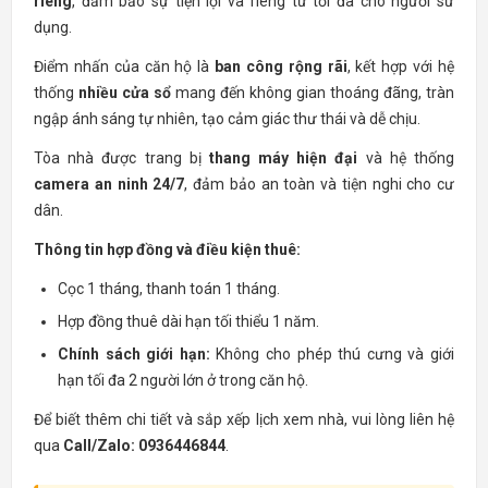
riêng
, đảm bảo sự tiện lợi và riêng tư tối đa cho người sử
dụng.
Điểm nhấn của căn hộ là
ban công rộng rãi
, kết hợp với hệ
thống
nhiều cửa sổ
mang đến không gian thoáng đãng, tràn
ngập ánh sáng tự nhiên, tạo cảm giác thư thái và dễ chịu.
Tòa nhà được trang bị
thang máy hiện đại
và hệ thống
camera an ninh 24/7
, đảm bảo an toàn và tiện nghi cho cư
dân.
Thông tin hợp đồng và điều kiện thuê:
Cọc 1 tháng, thanh toán 1 tháng.
Hợp đồng thuê dài hạn tối thiểu 1 năm.
Chính sách giới hạn:
Không cho phép thú cưng và giới
hạn tối đa 2 người lớn ở trong căn hộ.
Để biết thêm chi tiết và sắp xếp lịch xem nhà, vui lòng liên hệ
qua
Call/Zalo: 0936446844
.