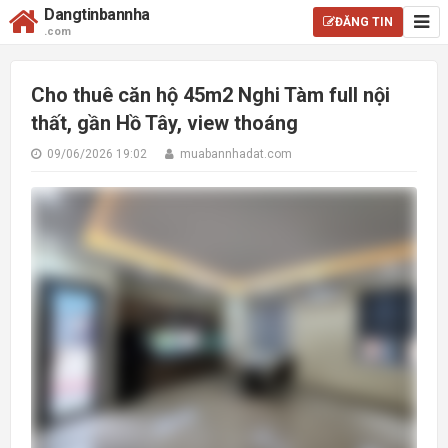
Dangtinbannha
ĐĂNG TIN
.com
Cho thuê căn hộ 45m2 Nghi Tàm full nội
thất, gần Hồ Tây, view thoáng
09/06/2026 19:02
muabannhadat.com