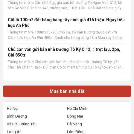
Thông tin mô tả Căn nhà đẹp, giá cực tốt, đường Tô Ngọc Vân Q12, kế
bên Gò Vấp Diện tích 4x8, vuông vức, 1 trệt 1 lầu. Nhà Đất thổ cư, giấy
phép xây dựng đàng hoàng. 2 phòng ngủ, 2 wc, nội thất cao cấp. Có ban
công rộng, sân phơi. Giá cực tốt chỉ 1.1
Cắt lỗ 100m2 đất bảng bàng tây ninh giá 416 triệu. Ngay tiểu
học An Phú
Thông tin mô tả 100m2 (5x20), thổ cư, sổ sẵn Đường trước đất 7m
Cách tiểu học An Phú 400m Cách chợ trảng bàng 1km Mua xây ở được
liền Quan tâm liên hệ: 036.727.4148 📌 Nguồn tin: Muabannhadat.com
&mdash; Sàn rao vặt nhà đất uy tín 🔗 Tin gốc + ảnh chi
Chủ cần vốn gửi bán nhà Đường Tô Ký Q 12, 1 trệt lầu, 2pn,
Giá 850tr
Thông tin mô tả Chủ cần vốn làm ăn cần bán nhà - Đường Tô Ký, gần
chợ Tân Chánh Hiệp - Đối diện Co.op mart Chung cư Tô Ký tower - Diện
tích 5x6, Nhà mới xây, rất đẹp, vào ở ngay. - Giá 850tr, giá 100%,_ Lưu ý:
Thông tin nhà, giá chuẩn 💯% 📌 Nguồn tin:
Mua bán nhà đất
Hà Nội
Hồ Chí Minh
Bình Dương
Đồng Nai
Bà Rịa - Vũng Tàu
Đà Nẵng
Long An
Lâm Đồng