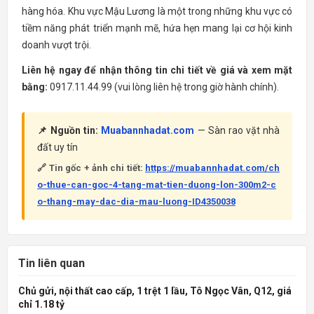
hàng hóa. Khu vực Mậu Lương là một trong những khu vực có
tiềm năng phát triển mạnh mẽ, hứa hẹn mang lại cơ hội kinh
doanh vượt trội.
Liên hệ ngay để nhận thông tin chi tiết về giá và xem mặt
bằng:
0917.11.44.99 (vui lòng liên hệ trong giờ hành chính).
📌 Nguồn tin:
Muabannhadat.com
— Sàn rao vặt nhà
đất uy tín
🔗 Tin gốc + ảnh chi tiết:
https://muabannhadat.com/ch
o-thue-can-goc-4-tang-mat-tien-duong-lon-300m2-c
o-thang-may-dac-dia-mau-luong-ID4350038
Tin liên quan
Chủ gửi, nội thất cao cấp, 1 trệt 1 lầu, Tô Ngọc Vân, Q12, giá
chỉ 1.18 tỷ