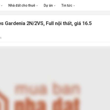
n
Nhà đất cho thuê
Dự án
Tin tức
 Gardenia 2N/2VS, Full nội thất, giá 16.5
m