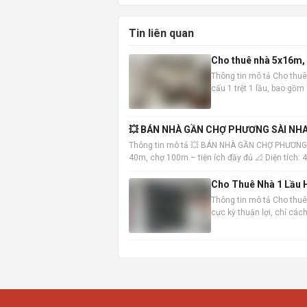
Tin liên quan
Cho thuê nhà 5x16m, 1
Thông tin mô tả Cho thuê
cấu 1 trệt 1 lầu, bao gồ
vào ở ngay. Vị trí nhà đắc
💥 BÁN NHÀ GẦN CHỢ PHƯƠNG SÀI NHA
Thông tin mô tả 💥 BÁN NHÀ GẦN CHỢ PHƯƠNG
40m, chợ 100m – tiện ích đầy đủ 📐 Diện tích:
Trệt: khách
Cho Thuê Nhà 1 Lầu H
Thông tin mô tả Cho thuê 
cực kỳ thuận lợi, chỉ cá
đến các khu vực trung tâ