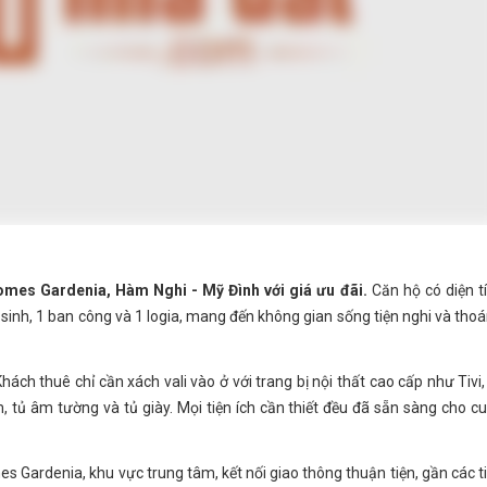
omes Gardenia, Hàm Nghi - Mỹ Đình với giá ưu đãi.
Căn hộ có diện t
inh, 1 ban công và 1 logia, mang đến không gian sống tiện nghi và tho
hách thuê chỉ cần xách vali vào ở với trang bị nội thất cao cấp như Tivi,
, tủ âm tường và tủ giày. Mọi tiện ích cần thiết đều đã sẵn sàng cho c
s Gardenia, khu vực trung tâm, kết nối giao thông thuận tiện, gần các t