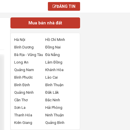
ĐĂNG TIN
Mua bán nhà đất
Hà Nội
Hồ Chí Minh
Bình Dương
Đồng Nai
Bà Rịa - Vũng Tàu
Đà Nẵng
Long An
Lâm Đồng
Quảng Nam
Khánh Hòa
Bình Phước
Lào Cai
Bình Định
Bình Thuận
Quảng Ninh
Đắk Lắk
Cần Thơ
Bắc Ninh
Sơn La
Hải Phòng
Thanh Hóa
Ninh Thuận
Kiên Giang
Quảng Bình