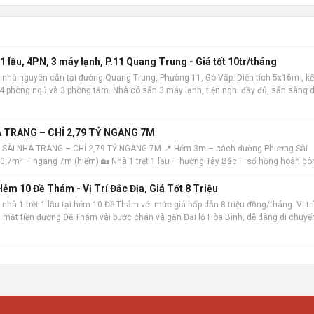
 lầu, 4PN, 3 máy lạnh, P.11 Quang Trung - Giá tốt 10tr/tháng
 nhà nguyên căn tại đường Quang Trung, Phường 11, Gò Vấp. Diện tích 5x16m , kế
m 4 phòng ngủ và 3 phòng tắm. Nhà có sẵn 3 máy lạnh, tiện nghi đầy đủ, sẵn sàng 
 địa, khu dâ
 TRANG – CHỈ 2,79 TỶ NGANG 7M
 SÀI NHA TRANG – CHỈ 2,79 TỶ NGANG 7M 📍 Hẻm 3m – cách đường Phương Sài
 40,7m² – ngang 7m (hiếm) 🏡 Nhà 1 trệt 1 lầu – hướng Tây Bắc – sổ hồng hoàn cô
ẻm 10 Đề Thám - Vị Trí Đắc Địa, Giá Tốt 8 Triệu
nhà 1 trệt 1 lầu tại hẻm 10 Đề Thám với mức giá hấp dẫn 8 triệu đồng/tháng. Vị trí
ch mặt tiền đường Đề Thám vài bước chân và gần Đại lộ Hòa Bình, dễ dàng di chuyể
m. Ngôi nhà