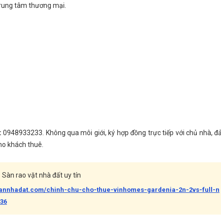
 trung tâm thương mại.
:
0948933233. Không qua môi giới, ký hợp đồng trực tiếp với chủ nhà, 
ho khách thuê.
Sàn rao vặt nhà đất uy tín
bannhadat.com/chinh-chu-cho-thue-vinhomes-gardenia-2n-2vs-full-n
836