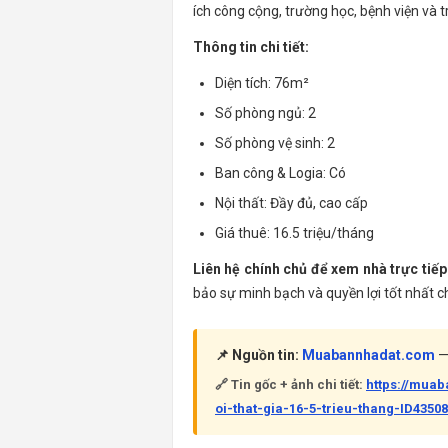
ích công cộng, trường học, bệnh viện và
Thông tin chi tiết:
Diện tích: 76m²
Số phòng ngủ: 2
Số phòng vệ sinh: 2
Ban công & Logia: Có
Nội thất: Đầy đủ, cao cấp
Giá thuê: 16.5 triệu/tháng
Liên hệ chính chủ để xem nhà trực tiếp
bảo sự minh bạch và quyền lợi tốt nhất c
📌 Nguồn tin:
Muabannhadat.com
— 
🔗 Tin gốc + ảnh chi tiết:
https://mua
oi-that-gia-16-5-trieu-thang-ID4350