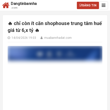
Dangtinbannha
ĐĂNG TIN
.com
🔥 chỉ còn ít căn shophouse trung tâm huế
giá từ 6,x tỷ 🔥
14/04/2026 19:03
muabannhadat.com