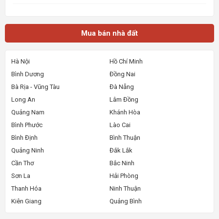
7m, diện tích sử dụng lên đến 154m2 (7m x 22m).
Ngôi nhà sở hữu lộ giới rộng 12m, tạo điều kiện
thuận lợi cho việc di chuyển và kinh doanh. Thiết
kế bao
Mua bán nhà đất
Hà Nội
Hồ Chí Minh
Bình Dương
Đồng Nai
Bà Rịa - Vũng Tàu
Đà Nẵng
Long An
Lâm Đồng
Quảng Nam
Khánh Hòa
Bình Phước
Lào Cai
Bình Định
Bình Thuận
Quảng Ninh
Đắk Lắk
Cần Thơ
Bắc Ninh
Sơn La
Hải Phòng
Thanh Hóa
Ninh Thuận
Kiên Giang
Quảng Bình