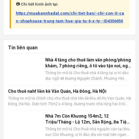
📷 Chi tiết hình ảnh tại:
https://muabannhadat.com/chi-tiet-ban/-chi-con-it-ca
n-shophouse-trung-tam-hue-gia-tu-6-x-ty--ID4356050
Tin liên quan
Nhà 4 tầng cho thuê làm văn phòng/phòng
khám, 7 phòng riêng, ô tô vào tận nơi, ngõ
48 Nguyễn Chánh
Thông tin mô tả Cho thuê nhà 4 tầng tại vị trí đắc
địa: ngõ 48 Đường Nguyễn Chánh, Phường Yên
Hòa, Quận Cầu Giấy, Hà Nội . Ngôi nhà có diện tích
60m2 x 4 tầng, được thiết kế hợp lý với 7 phòng
Cho thuê nahf liền kề Văn Quán, Hà Đông, Hà NỘi
riêng biệt, độc lập, tạo không gian làm việc hoặc
Thông tin mô tả Chính chủ cho thuê nhà liên kề khu đô thị Văn Quán, Hà
kinh do
Đông, Hà Nội. Diện tích 70m2 x 4 tầng. Đường trước nhà rộng hai ô tô
tránh nhau, có vỉa hè. Vị trí gần hồ Văn Quán. gần trường học, chợ, siêu
thị , gần ga đường sắt metro, bến xe
Nhà 7m Cồn Khương 154m2, 12
Triệu/Tháng - Lộ 12m, Sân Rộng, Đa Tiện
Ích
Thông tin mô tả Cho thuê nhà nguyên căn tại khu
vực Cồn Khương, vị trí đắc địa với mặt tiền ngang