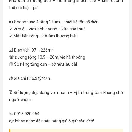
Khu dân cư đông đúc – lưu lượng khách cao – kinh doanh
thấy rõ hiệu quả
🏡 Shophouse 4 tầng 1 tum – thiết kế tân cổ điển
✔ Vừa ở – vừa kinh doanh – vừa cho thuê
✔ Mặt tiền rộng – dễ làm thương hiệu
📐 Diện tích: 97 – 226m²
🛣 Đường rộng 13.5 – 26m, vỉa hè thoáng
📕 Sổ riêng từng căn – sở hữu lâu dài
💰 Giá chỉ từ 6,x tỷ/căn
⏳ Số lượng đẹp đang vơi nhanh – vị trí trung tâm không chờ
người chậm
📞 0918.920.064
👉 Inbox ngay để nhận bảng giá & giữ căn đẹp!