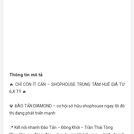
Thông tin mô tả
🔥 CHỈ CÒN ÍT CĂN – SHOPHOUSE TRUNG TÂM HUẾ GIÁ TỪ
6,X TỶ 🔥
💎 ĐÀO TẤN DIAMOND – cơ hội sở hữu shophouse ngay lõi đô
thị đang phát triển mạnh
📍 Kết nối nhanh Đào Tấn – Đồng Khởi – Trần Thái Tông