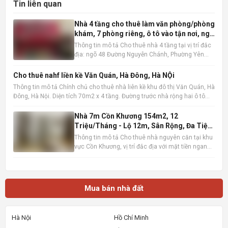
Tin liên quan
Nhà 4 tầng cho thuê làm văn phòng/phòng
khám, 7 phòng riêng, ô tô vào tận nơi, ngõ
48 Nguyễn Chánh
Thông tin mô tả Cho thuê nhà 4 tầng tại vị trí đắc
địa: ngõ 48 Đường Nguyễn Chánh, Phường Yên
Hòa, Quận Cầu Giấy, Hà Nội . Ngôi nhà có diện tích
60m2 x 4 tầng, được thiết kế hợp lý với 7 phòng
Cho thuê nahf liền kề Văn Quán, Hà Đông, Hà NỘi
riêng biệt, độc lập, tạo không gian làm việc hoặc
Thông tin mô tả Chính chủ cho thuê nhà liên kề khu đô thị Văn Quán, Hà
kinh do
Đông, Hà Nội. Diện tích 70m2 x 4 tầng. Đường trước nhà rộng hai ô tô
tránh nhau, có vỉa hè. Vị trí gần hồ Văn Quán. gần trường học, chợ, siêu
thị , gần ga đường sắt metro, bến xe
Nhà 7m Cồn Khương 154m2, 12
Triệu/Tháng - Lộ 12m, Sân Rộng, Đa Tiện
Ích
Thông tin mô tả Cho thuê nhà nguyên căn tại khu
vực Cồn Khương, vị trí đắc địa với mặt tiền ngang
7m, diện tích sử dụng lên đến 154m2 (7m x 22m).
Ngôi nhà sở hữu lộ giới rộng 12m, tạo điều kiện
thuận lợi cho việc di chuyển và kinh doanh. Thiết
kế bao
Mua bán nhà đất
Hà Nội
Hồ Chí Minh