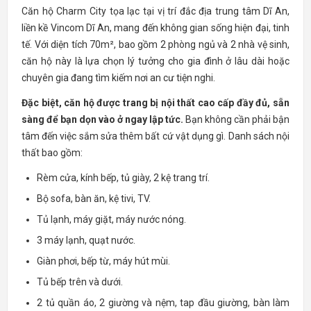
Căn hộ Charm City tọa lạc tại vị trí đắc địa trung tâm Dĩ An,
liền kề Vincom Dĩ An, mang đến không gian sống hiện đại, tinh
tế. Với diện tích 70m², bao gồm 2 phòng ngủ và 2 nhà vệ sinh,
căn hộ này là lựa chọn lý tưởng cho gia đình ở lâu dài hoặc
chuyên gia đang tìm kiếm nơi an cư tiện nghi.
Đặc biệt, căn hộ được trang bị nội thất cao cấp đầy đủ, sẵn
sàng để bạn dọn vào ở ngay lập tức.
Bạn không cần phải bận
tâm đến việc sắm sửa thêm bất cứ vật dụng gì. Danh sách nội
thất bao gồm:
Rèm cửa, kính bếp, tủ giày, 2 kệ trang trí.
Bộ sofa, bàn ăn, kệ tivi, TV.
Tủ lạnh, máy giặt, máy nước nóng.
3 máy lạnh, quạt nước.
Giàn phơi, bếp từ, máy hút mùi.
Tủ bếp trên và dưới.
2 tủ quần áo, 2 giường và nệm, tap đầu giường, bàn làm