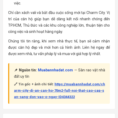
việc.
Chỉ cần xách vali và bắt đầu cuộc sống mới tại Charm City. Vị
trí của căn hộ giúp bạn dễ dàng kết nối nhanh chóng đến
TP.HCM, Thủ Đức và các khu công nghiệp lớn, thuận tiện cho
công việc và sinh hoạt hàng ngày.
Chúng tôi tin rằng, khi xem nhà thực tế, bạn sẽ cảm nhận
được căn hộ đẹp và mới hơn cả hình ảnh. Liên hệ ngay để
được xem nhà, tư vấn pháp lý và mua với giá hợp lý nhất.
📌 Nguồn tin:
Muabannhadat.com
— Sàn rao vặt nhà
đất uy tín
🔗 Tin gốc + ảnh chi tiết:
https://muabannhadat.com/ch
arm-city-di-an-can-ho-70m2-full-noi-that-cao-cap-s
an-sang-don-vao-o-ngay-ID4344322