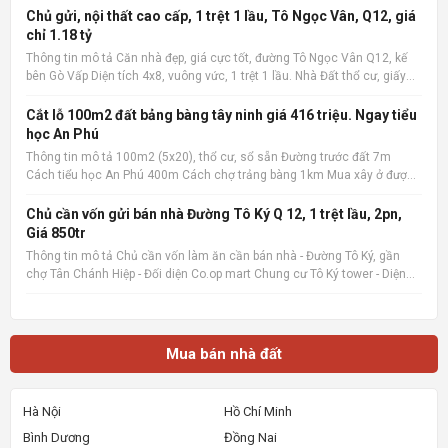
Chủ gửi, nội thất cao cấp, 1 trệt 1 lầu, Tô Ngọc Vân, Q12, giá
chỉ 1.18 tỷ
Thông tin mô tả Căn nhà đẹp, giá cực tốt, đường Tô Ngọc Vân Q12, kế
bên Gò Vấp Diện tích 4x8, vuông vức, 1 trệt 1 lầu. Nhà Đất thổ cư, giấy
phép xây dựng đàng hoàng. 2 phòng ngủ, 2 wc, nội thất cao cấp. Có ban
công rộng, sân phơi. Giá cực tốt chỉ 1.1
Cắt lỗ 100m2 đất bảng bàng tây ninh giá 416 triệu. Ngay tiểu
học An Phú
Thông tin mô tả 100m2 (5x20), thổ cư, sổ sẵn Đường trước đất 7m
Cách tiểu học An Phú 400m Cách chợ trảng bàng 1km Mua xây ở được
liền Quan tâm liên hệ: 036.727.4148 📌 Nguồn tin: Muabannhadat.com
&mdash; Sàn rao vặt nhà đất uy tín 🔗 Tin gốc + ảnh chi
Chủ cần vốn gửi bán nhà Đường Tô Ký Q 12, 1 trệt lầu, 2pn,
Giá 850tr
Thông tin mô tả Chủ cần vốn làm ăn cần bán nhà - Đường Tô Ký, gần
chợ Tân Chánh Hiệp - Đối diện Co.op mart Chung cư Tô Ký tower - Diện
tích 5x6, Nhà mới xây, rất đẹp, vào ở ngay. - Giá 850tr, giá 100%,_ Lưu ý:
Thông tin nhà, giá chuẩn 💯% 📌 Nguồn tin:
Mua bán nhà đất
Hà Nội
Hồ Chí Minh
Bình Dương
Đồng Nai