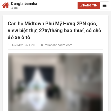
Dangtinbannha
ĐĂNG TIN
.com
Căn hộ Midtown Phú Mỹ Hưng 2PN góc,
view biệt thự, 27tr/tháng bao thuế, có chỗ
đỗ xe ô tô
15/04/2026 19:03
muabannhadat.com