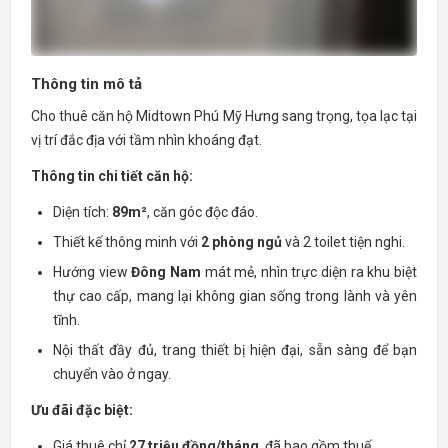
Thông tin mô tả
Cho thuê căn hộ Midtown Phú Mỹ Hưng sang trọng, tọa lạc tại
vị trí đắc địa với tầm nhìn khoáng đạt.
Thông tin chi tiết căn hộ:
Diện tích:
89m²
, căn góc độc đáo.
Thiết kế thông minh với
2 phòng ngủ
và 2 toilet tiện nghi.
Hướng view
Đông Nam
mát mẻ, nhìn trực diện ra khu biệt
thự cao cấp, mang lại không gian sống trong lành và yên
tĩnh.
Nội thất đầy đủ, trang thiết bị hiện đại, sẵn sàng để bạn
chuyển vào ở ngay.
Ưu đãi đặc biệt:
Giá thuê chỉ
27 triệu đồng/tháng
, đã bao gồm thuế.