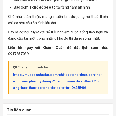
Bao gồm
1 chỗ đỗ xe ô tô
tại tầng hầm an ninh.
Chủ nhà thân thiện, mong muốn tìm được người thuê thiện
chí, có nhu cầu ổn định lâu dài.
Đây là cơ hội tuyệt vời để trải nghiệm cuộc sống tiện nghi và
đẳng cấp tại một trong những khu đô thị đáng sống nhất.
Liên hệ ngay với Khánh Xuân để đặt lịch xem nhà:
0917857039.
📷 Chi tiết hình ảnh tại:
https://muabannhadat.com/chi-tiet-cho-thue/can-ho-
midtown-phu-my-hung-2pn-goc-view-biet-thu-27tr-th
ang-bao-thue-co-cho-do-xe-o-to-ID4355906
Tin liên quan