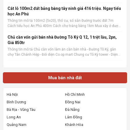
phép xây dựng đàng hoàng. 2 phòng ngủ, 2 wc, nội thất cao cấp. Có ban
công rộng, sân phơi. Giá cực tốt chỉ 1.1
Cắt lỗ 100m2 đất bảng bàng tây ninh giá 416 triệu. Ngay tiểu
học An Phú
Thông tin mô tả 100m2 (5x20), thổ cư, sổ sẵn Đường trước đất 7m
Cách tiểu học An Phú 400m Cách chợ trảng bàng 1km Mua xây ở được
liền Quan tâm liên hệ: 036.727.4148 📌 Nguồn tin: Muabannhadat.com
&mdash; Sàn rao vặt nhà đất uy tín 🔗 Tin gốc + ảnh chi
Chủ cần vốn gửi bán nhà Đường Tô Ký Q 12, 1 trệt lầu, 2pn,
Giá 850tr
Thông tin mô tả Chủ cần vốn làm ăn cần bán nhà - Đường Tô Ký, gần
chợ Tân Chánh Hiệp - Đối diện Co.op mart Chung cư Tô Ký tower - Diện
tích 5x6, Nhà mới xây, rất đẹp, vào ở ngay. - Giá 850tr, giá 100%,_ Lưu ý:
Thông tin nhà, giá chuẩn 💯% 📌 Nguồn tin:
Mua bán nhà đất
Hà Nội
Hồ Chí Minh
Bình Dương
Đồng Nai
Bà Rịa - Vũng Tàu
Đà Nẵng
Long An
Lâm Đồng
Quảng Nam
Khánh Hòa