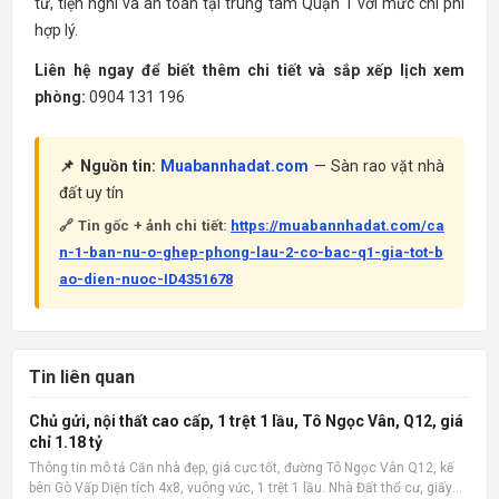
tư, tiện nghi và an toàn tại trung tâm Quận 1 với mức chi phí
hợp lý.
Liên hệ ngay để biết thêm chi tiết và sắp xếp lịch xem
phòng:
0904 131 196
📌 Nguồn tin:
Muabannhadat.com
— Sàn rao vặt nhà
đất uy tín
🔗 Tin gốc + ảnh chi tiết:
https://muabannhadat.com/ca
n-1-ban-nu-o-ghep-phong-lau-2-co-bac-q1-gia-tot-b
ao-dien-nuoc-ID4351678
Tin liên quan
Chủ gửi, nội thất cao cấp, 1 trệt 1 lầu, Tô Ngọc Vân, Q12, giá
chỉ 1.18 tỷ
Thông tin mô tả Căn nhà đẹp, giá cực tốt, đường Tô Ngọc Vân Q12, kế
bên Gò Vấp Diện tích 4x8, vuông vức, 1 trệt 1 lầu. Nhà Đất thổ cư, giấy