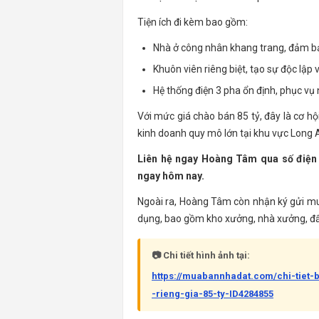
Tiện ích đi kèm bao gồm:
Nhà ở công nhân khang trang, đảm bả
Khuôn viên riêng biệt, tạo sự độc lập
Hệ thống điện 3 pha ổn định, phục vụ
Với mức giá chào bán 85 tỷ, đây là cơ h
kinh doanh quy mô lớn tại khu vực Long 
Liên hệ ngay Hoàng Tâm qua số điện
ngay hôm nay.
Ngoài ra, Hoàng Tâm còn nhận ký gửi mu
dụng, bao gồm kho xưởng, nhà xưởng, đất c
📷 Chi tiết hình ảnh tại:
https://muabannhadat.com/chi-tiet
-rieng-gia-85-ty-ID4284855