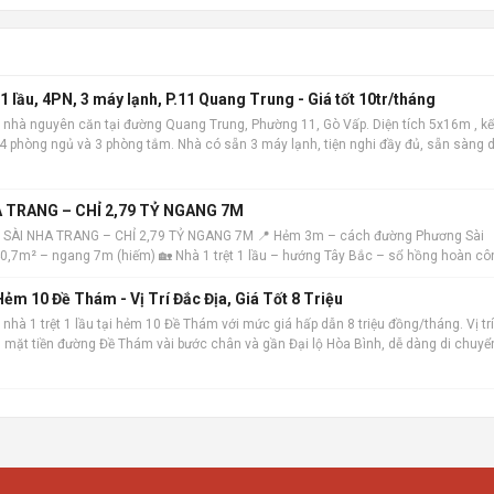
 lầu, 4PN, 3 máy lạnh, P.11 Quang Trung - Giá tốt 10tr/tháng
 nhà nguyên căn tại đường Quang Trung, Phường 11, Gò Vấp. Diện tích 5x16m , kế
m 4 phòng ngủ và 3 phòng tắm. Nhà có sẵn 3 máy lạnh, tiện nghi đầy đủ, sẵn sàng 
 địa, khu dâ
 TRANG – CHỈ 2,79 TỶ NGANG 7M
 SÀI NHA TRANG – CHỈ 2,79 TỶ NGANG 7M 📍 Hẻm 3m – cách đường Phương Sài
 40,7m² – ngang 7m (hiếm) 🏡 Nhà 1 trệt 1 lầu – hướng Tây Bắc – sổ hồng hoàn cô
ẻm 10 Đề Thám - Vị Trí Đắc Địa, Giá Tốt 8 Triệu
nhà 1 trệt 1 lầu tại hẻm 10 Đề Thám với mức giá hấp dẫn 8 triệu đồng/tháng. Vị trí
ch mặt tiền đường Đề Thám vài bước chân và gần Đại lộ Hòa Bình, dễ dàng di chuyể
m. Ngôi nhà