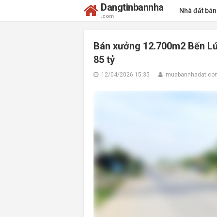
Dangtinbannha
Nhà đất bá
.com
Bán xưởng 12.700m2 Bến Lức
85 tỷ
12/04/2026 15:35
muabannhadat.co