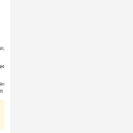
ất,
cọc
dân
ết.