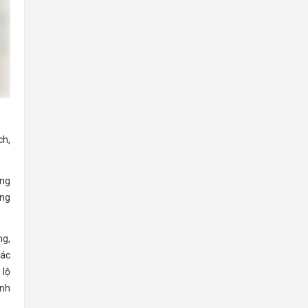
ch,
ứng
ững
ng,
các
 lộ
ỉnh