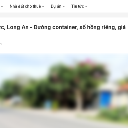
n
Nhà đất cho thuê
Dự án
Tin tức
, Long An - Đường container, sổ hồng riêng, giá
m