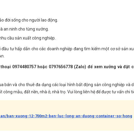
o đời sống cho người lao động.
 và an ninh cho từng xưởng.
 nhu cầu sản xuất công nghiệp.
ội đầu tư hấp dẫn cho các doanh nghiệp đang tìm kiếm một cơ sở sản xu
An.
 thoại 0974480757 hoặc 0797656778 (Zalo) để xem xưởng và đặt 
a bán và cho thuê đa dạng các loại hình bất động sản công nghiệp và 
ông mẫu, đất nền, nhà ở, nhà trọ. Vui lòng liên hệ để được tư vấn chi ti
-ban/ban-xuong-12-700m2-ben-luc-long-an-duong-container-so-hong