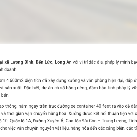
ại xã Lương Bình, Bến Lức, Long An
với vị trí đắc địa, pháp lý minh bạ
nh doanh.
ồm 4.600m2 diện tích đã xây dựng xưởng và văn phòng hiện đại, đáp 
à sản xuất. Đặc biệt, dự án có sổ hồng riêng, đảm bảo tính pháp lý v
 bán.
 giao thông, nằm ngay trên trục đường xe container 40 feet ra vào dễ dà
í và thời gian vận chuyển hàng hóa. Xưởng được kết nối thuận tiện với 
ộ 10, Quốc lộ 1A, Đường Xuyên Á, Cao tốc Sài Gòn – Trung Lương, Tỉnh
g cho việc vận chuyển nguyên vật liệu, hàng hóa đến các cảng biển, các t