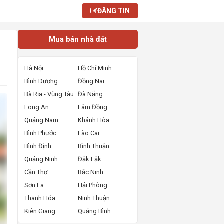
ĐĂNG TIN
Mua bán nhà đất
Hà Nội
Hồ Chí Minh
Bình Dương
Đồng Nai
Bà Rịa - Vũng Tàu
Đà Nẵng
Long An
Lâm Đồng
Quảng Nam
Khánh Hòa
Bình Phước
Lào Cai
Bình Định
Bình Thuận
Quảng Ninh
Đắk Lắk
Cần Thơ
Bắc Ninh
Sơn La
Hải Phòng
Thanh Hóa
Ninh Thuận
Kiên Giang
Quảng Bình