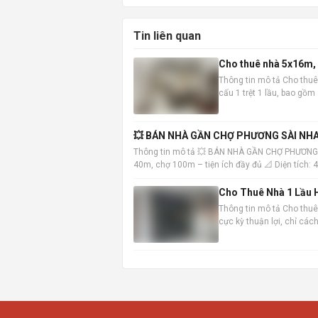
Tin liên quan
Cho thuê nhà 5x16m, 1
Thông tin mô tả Cho thuê
cấu 1 trệt 1 lầu, bao gồ
vào ở ngay. Vị trí nhà đắc
💥 BÁN NHÀ GẦN CHỢ PHƯƠNG SÀI NHA
Thông tin mô tả 💥 BÁN NHÀ GẦN CHỢ PHƯƠNG
40m, chợ 100m – tiện ích đầy đủ 📐 Diện tích:
Trệt: khách
Cho Thuê Nhà 1 Lầu H
Thông tin mô tả Cho thuê 
cực kỳ thuận lợi, chỉ cá
đến các khu vực trung tâ