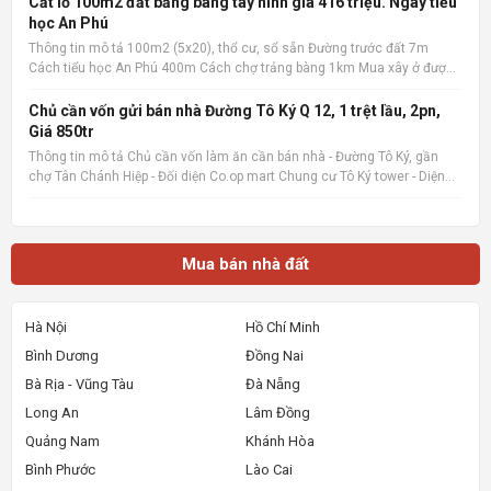
Cắt lỗ 100m2 đất bảng bàng tây ninh giá 416 triệu. Ngay tiểu
học An Phú
Thông tin mô tả 100m2 (5x20), thổ cư, sổ sẵn Đường trước đất 7m
Cách tiểu học An Phú 400m Cách chợ trảng bàng 1km Mua xây ở được
liền Quan tâm liên hệ: 036.727.4148 📌 Nguồn tin: Muabannhadat.com
&mdash; Sàn rao vặt nhà đất uy tín 🔗 Tin gốc + ảnh chi
Chủ cần vốn gửi bán nhà Đường Tô Ký Q 12, 1 trệt lầu, 2pn,
Giá 850tr
Thông tin mô tả Chủ cần vốn làm ăn cần bán nhà - Đường Tô Ký, gần
chợ Tân Chánh Hiệp - Đối diện Co.op mart Chung cư Tô Ký tower - Diện
tích 5x6, Nhà mới xây, rất đẹp, vào ở ngay. - Giá 850tr, giá 100%,_ Lưu ý:
Thông tin nhà, giá chuẩn 💯% 📌 Nguồn tin:
Mua bán nhà đất
Hà Nội
Hồ Chí Minh
Bình Dương
Đồng Nai
Bà Rịa - Vũng Tàu
Đà Nẵng
Long An
Lâm Đồng
Quảng Nam
Khánh Hòa
Bình Phước
Lào Cai