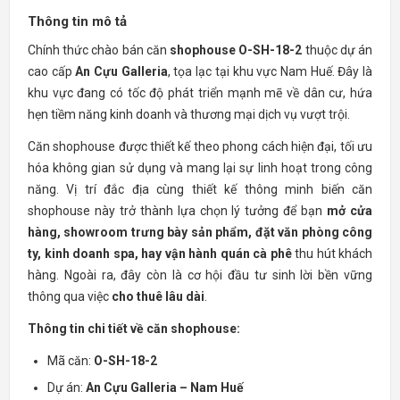
Thông tin mô tả
Chính thức chào bán căn
shophouse O-SH-18-2
thuộc dự án
cao cấp
An Cựu Galleria
, tọa lạc tại khu vực Nam Huế. Đây là
khu vực đang có tốc độ phát triển mạnh mẽ về dân cư, hứa
hẹn tiềm năng kinh doanh và thương mại dịch vụ vượt trội.
Căn shophouse được thiết kế theo phong cách hiện đại, tối ưu
hóa không gian sử dụng và mang lại sự linh hoạt trong công
năng. Vị trí đắc địa cùng thiết kế thông minh biến căn
shophouse này trở thành lựa chọn lý tưởng để bạn
mở cửa
hàng, showroom trưng bày sản phẩm, đặt văn phòng công
ty, kinh doanh spa, hay vận hành quán cà phê
thu hút khách
hàng. Ngoài ra, đây còn là cơ hội đầu tư sinh lời bền vững
thông qua việc
cho thuê lâu dài
.
Thông tin chi tiết về căn shophouse:
Mã căn:
O-SH-18-2
Dự án:
An Cựu Galleria – Nam Huế