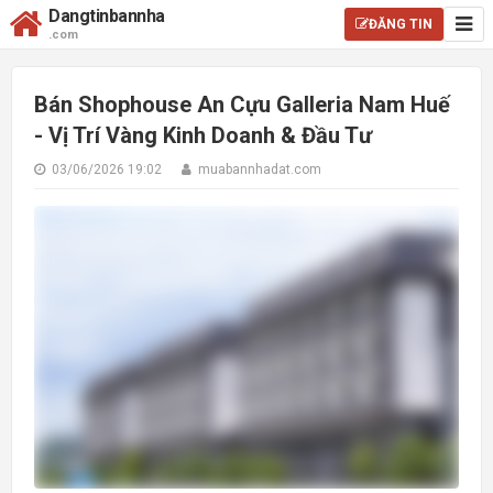
Dangtinbannha
ĐĂNG TIN
.com
Bán Shophouse An Cựu Galleria Nam Huế
- Vị Trí Vàng Kinh Doanh & Đầu Tư
03/06/2026 19:02
muabannhadat.com