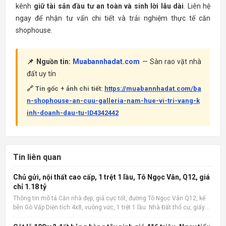
kênh
giữ tài sản đầu tư an toàn và sinh lời lâu dài
. Liên hệ
ngay để nhận tư vấn chi tiết và trải nghiệm thực tế căn
shophouse.
📌 Nguồn tin:
Muabannhadat.com
— Sàn rao vặt nhà
đất uy tín
🔗 Tin gốc + ảnh chi tiết:
https://muabannhadat.com/ba
n-shophouse-an-cuu-galleria-nam-hue-vi-tri-vang-k
inh-doanh-dau-tu-ID4342442
Tin liên quan
Chủ gửi, nội thất cao cấp, 1 trệt 1 lầu, Tô Ngọc Vân, Q12, giá
chỉ 1.18 tỷ
Thông tin mô tả Căn nhà đẹp, giá cực tốt, đường Tô Ngọc Vân Q12, kế
bên Gò Vấp Diện tích 4x8, vuông vức, 1 trệt 1 lầu. Nhà Đất thổ cư, giấy
phép xây dựng đàng hoàng. 2 phòng ngủ, 2 wc, nội thất cao cấp. Có ban
công rộng, sân phơi. Giá cực tốt chỉ 1.1