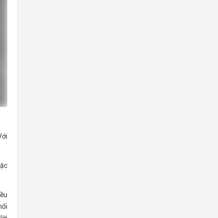
Với
oặc
iều
nối