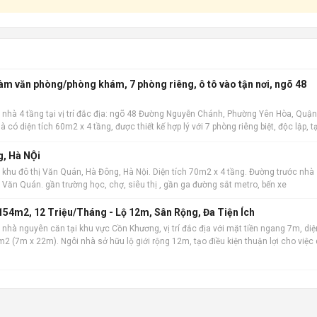
làm văn phòng/phòng khám, 7 phòng riêng, ô tô vào tận nơi, ngõ 48
 nhà 4 tầng tại vị trí đắc địa: ngõ 48 Đường Nguyễn Chánh, Phường Yên Hòa, Quận
à có diện tích 60m2 x 4 tầng, được thiết kế hợp lý với 7 phòng riêng biệt, độc lập, t
 kinh do
g, Hà NỘi
 khu đô thị Văn Quán, Hà Đông, Hà Nội. Diện tích 70m2 x 4 tầng. Đường trước nhà
hồ Văn Quán. gần trường học, chợ, siêu thị , gần ga đường sắt metro, bến xe
54m2, 12 Triệu/Tháng - Lộ 12m, Sân Rộng, Đa Tiện Ích
nhà nguyên căn tại khu vực Cồn Khương, vị trí đắc địa với mặt tiền ngang 7m, diệ
2 (7m x 22m). Ngôi nhà sở hữu lộ giới rộng 12m, tạo điều kiện thuận lợi cho việc 
iết kế bao