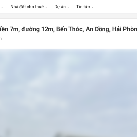
n
Nhà đất cho thuê
Dự án
Tin tức
tiền 7m, đường 12m, Bến Thóc, An Đồng, Hải Phò
m