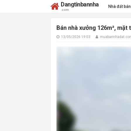
Dangtinbannha
Nhà đất bá
.com
Bán nhà xưởng 126m², mặt 
13/05/2026 19:03
muabannhadat.co