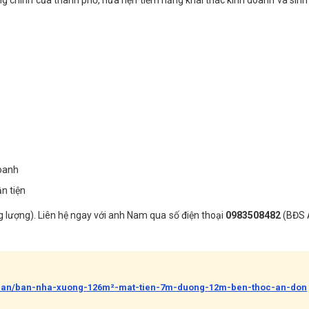
g chính của thành phố, hứa hẹn tiềm năng khai thác kinh doanh và sinh 
doanh
ận tiện
 lượng). Liên hệ ngay với anh Nam qua số điện thoại
0983508482
(BĐS 
t-ban/ban-nha-xuong-126m²-mat-tien-7m-duong-12m-ben-thoc-an-don