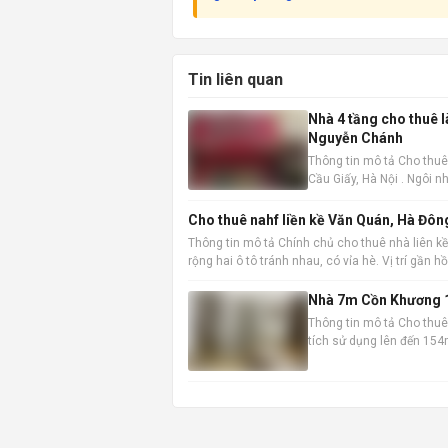
Tin liên quan
Nhà 4 tầng cho thuê 
Nguyễn Chánh
Thông tin mô tả Cho thuê
Cầu Giấy, Hà Nội . Ngôi nh
không gian làm việc hoặc
Cho thuê nahf liền kề Văn Quán, Hà Đôn
Thông tin mô tả Chính chủ cho thuê nhà liên kề
rộng hai ô tô tránh nhau, có vỉa hè. Vị trí gần 
Nhà 7m Cồn Khương 1
Thông tin mô tả Cho thuê 
tích sử dụng lên đến 154m
chuyển và kinh doanh. Th