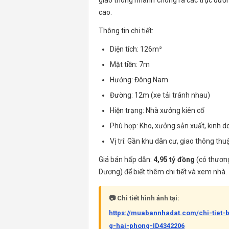
giao thông nhanh chóng ra các trục đườn
cao.
Thông tin chi tiết:
Diện tích: 126m²
Mặt tiền: 7m
Hướng: Đông Nam
Đường: 12m (xe tải tránh nhau)
Hiện trạng: Nhà xưởng kiên cố
Phù hợp: Kho, xưởng sản xuất, kinh 
Vị trí: Gần khu dân cư, giao thông thu
Giá bán hấp dẫn:
4,95 tỷ đồng
(có thương
Dương) để biết thêm chi tiết và xem nhà.
📷 Chi tiết hình ảnh tại:
https://muabannhadat.com/chi-tie
g-hai-phong-ID4342206