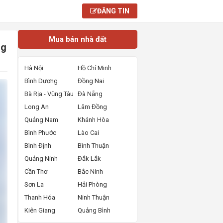
ĐĂNG TIN
Mua bán nhà đất
ng
Hà Nội
Hồ Chí Minh
Bình Dương
Đồng Nai
Bà Rịa - Vũng Tàu
Đà Nẵng
Long An
Lâm Đồng
Quảng Nam
Khánh Hòa
Bình Phước
Lào Cai
Bình Định
Bình Thuận
Quảng Ninh
Đắk Lắk
Cần Thơ
Bắc Ninh
Sơn La
Hải Phòng
Thanh Hóa
Ninh Thuận
Kiên Giang
Quảng Bình