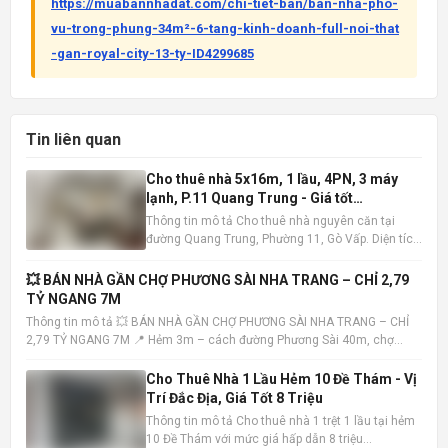
https://muabannhadat.com/chi-tiet-ban/ban-nha-pho-
vu-trong-phung-34m²-6-tang-kinh-doanh-full-noi-that
-gan-royal-city-13-ty-ID4299685
Tin liên quan
Cho thuê nhà 5x16m, 1 lầu, 4PN, 3 máy
lạnh, P.11 Quang Trung - Giá tốt
10tr/tháng
Thông tin mô tả Cho thuê nhà nguyên căn tại
đường Quang Trung, Phường 11, Gò Vấp. Diện tích
5x16m , kết cấu 1 trệt 1 lầu, bao gồm 4 phòng ngủ
và 3 phòng tắm. Nhà có sẵn 3 máy lạnh, tiện nghi
💥 BÁN NHÀ GẦN CHỢ PHƯƠNG SÀI NHA TRANG – CHỈ 2,79
đầy đủ, sẵn sàng dọn vào ở ngay. Vị trí nhà đắc
TỶ NGANG 7M
địa, khu dâ
Thông tin mô tả 💥 BÁN NHÀ GẦN CHỢ PHƯƠNG SÀI NHA TRANG – CHỈ
2,79 TỶ NGANG 7M 📍 Hẻm 3m – cách đường Phương Sài 40m, chợ
100m – tiện ích đầy đủ 📐 Diện tích: 40,7m² – ngang 7m (hiếm) 🏡 Nhà 1
trệt 1 lầu – hướng Tây Bắc – sổ hồng hoàn công • Trệt: khách
Cho Thuê Nhà 1 Lầu Hẻm 10 Đề Thám - Vị
Trí Đắc Địa, Giá Tốt 8 Triệu
Thông tin mô tả Cho thuê nhà 1 trệt 1 lầu tại hẻm
10 Đề Thám với mức giá hấp dẫn 8 triệu