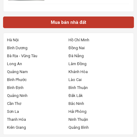
đồng/tháng. Vị trí cực kỳ thuận lợi, chỉ cách mặt
tiền đường Đề Thám vài bước chân và gần Đại lộ
Hòa Bình, dễ dàng di chuyển đến các khu vực
trung tâm. Ngôi nhà
Mua bán nhà đất
Hà Nội
Hồ Chí Minh
Bình Dương
Đồng Nai
Bà Rịa - Vũng Tàu
Đà Nẵng
Long An
Lâm Đồng
Quảng Nam
Khánh Hòa
Bình Phước
Lào Cai
Bình Định
Bình Thuận
Quảng Ninh
Đắk Lắk
Cần Thơ
Bắc Ninh
Sơn La
Hải Phòng
Thanh Hóa
Ninh Thuận
Kiên Giang
Quảng Bình