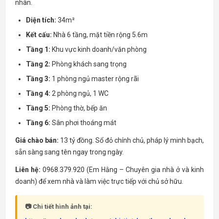
nhân.
Diện tích:
34m²
Kết cấu:
Nhà 6 tầng, mặt tiền rộng 5.6m
Tầng 1:
Khu vực kinh doanh/văn phòng
Tầng 2:
Phòng khách sang trọng
Tầng 3:
1 phòng ngủ master rộng rãi
Tầng 4:
2 phòng ngủ, 1 WC
Tầng 5:
Phòng thờ, bếp ăn
Tầng 6:
Sân phơi thoáng mát
Giá chào bán:
13 tỷ đồng. Sổ đỏ chính chủ, pháp lý minh bạch,
sẵn sàng sang tên ngay trong ngày.
Liên hệ:
0968.379.920 (Em Hằng – Chuyên gia nhà ở và kinh
doanh) để xem nhà và làm việc trực tiếp với chủ sở hữu.
📷 Chi tiết hình ảnh tại: