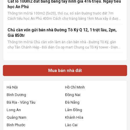
công rộng, sân phơi. Giá cực tốt chỉ 1.1
Cắt lỗ 100m2 đất bảng bàng tây ninh giá 416 triệu. Ngay tiểu
học An Phú
Thông tin mô tả 100m2 (5x20), thổ cư, sổ sẵn Đường trước đất 7m
Cách tiểu học An Phú 400m Cách chợ trảng bàng 1km Mua xây ở được
liền Quan tâm liên hệ: 036.727.4148 📌 Nguồn tin: Muabannhadat.com
&mdash; Sàn rao vặt nhà đất uy tín 🔗 Tin gốc + ảnh chi
Chủ cần vốn gửi bán nhà Đường Tô Ký Q 12, 1 trệt lầu, 2pn,
Giá 850tr
Thông tin mô tả Chủ cần vốn làm ăn cần bán nhà - Đường Tô Ký, gần
chợ Tân Chánh Hiệp - Đối diện Co.op mart Chung cư Tô Ký tower - Diện
tích 5x6, Nhà mới xây, rất đẹp, vào ở ngay. - Giá 850tr, giá 100%,_ Lưu ý:
Thông tin nhà, giá chuẩn 💯% 📌 Nguồn tin:
Mua bán nhà đất
Hà Nội
Hồ Chí Minh
Bình Dương
Đồng Nai
Bà Rịa - Vũng Tàu
Đà Nẵng
Long An
Lâm Đồng
Quảng Nam
Khánh Hòa
Bình Phước
Lào Cai