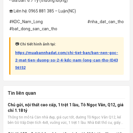
- Giá bán: 6.7 Tỷ (thương lượng)
☎️ Liên hệ: 0965 881 385 – Luận(NC)
#KDC_Nam_Long #nha_dat_can_tho
#bat_dong_san_can_tho
📷 Chi tiết hình ảnh tại:
https://muabannhadat.com/chi-tiet-ban/ban-nen-goc-
2-mat-tien-duong-so-2-4-kdc-nam-long-can-tho-ID43
56152
Tin liên quan
Chủ gửi, nội thất cao cấp, 1 trệt 1 lầu, Tô Ngọc Vân, Q12, giá
chỉ 1.18 tỷ
Thông tin mô tả Căn nhà đẹp, giá cực tốt, đường Tô Ngọc Vân Q12, kế
bên Gò Vấp Diện tích 4x8, vuông vức, 1 trệt 1 lầu. Nhà Đất thổ cư, giấy
phép xây dựng đàng hoàng. 2 phòng ngủ, 2 wc, nội thất cao cấp. Có ban