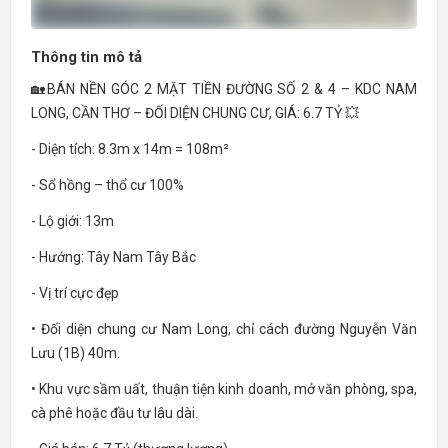
Thông tin mô tả
🏡BÁN NỀN GÓC 2 MẶT TIỀN ĐƯỜNG SỐ 2 & 4 – KDC NAM
LONG, CẦN THƠ – ĐỐI DIỆN CHUNG CƯ, GIÁ: 6.7 TỶ 💥
- Diện tích: 8.3m x 14m = 108m²
- Sổ hồng – thổ cư 100%
- Lộ giới: 13m
- Hướng: Tây Nam Tây Bắc
- Vị trí cực đẹp
• Đối diện chung cư Nam Long, chỉ cách đường Nguyễn Văn
Lưu (1B) 40m.
• Khu vực sầm uất, thuận tiện kinh doanh, mở văn phòng, spa,
cà phê hoặc đầu tư lâu dài.