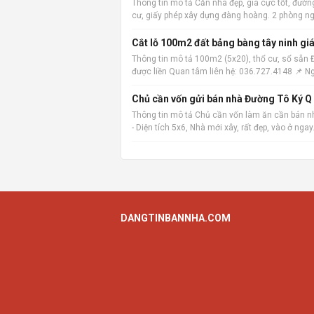
Thông tin mô tả Căn nhà đẹp, giá cực tốt, đường
cư, giấy phép xây dựng đàng hoàng. 2 phòng ngủ,
Cắt lỗ 100m2 đất bảng bàng tây ninh giá
Thông tin mô tả 100m2 (5x20), thổ cư, sổ sẵn
được liền Quan tâm liên hệ: 036.727.4148 📌 N
Thông tin mô tả Chủ cần vốn làm ăn cần bán nh
- Diện tích 5x6, Nhà mới xây, rất đẹp, vào ở ngay
DANGTINBANNHA.COM