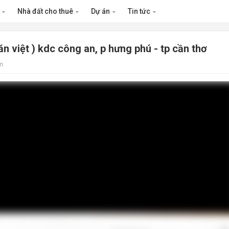
n
Nhà đất cho thuê
Dự án
Tin tức
n việt ) kdc công an, p hưng phú - tp cần thơ
m