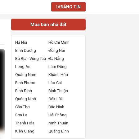
ĐĂNG TIN
Mua bán nhà đất
Hà Nội
Hồ Chí Minh
Bình Dương
Đồng Nai
Bà Rịa - Vũng Tàu
Đà Nẵng
Long An
Lâm Đồng
Quảng Nam
Khánh Hòa
Bình Phước
Lào Cai
Bình Định
Bình Thuận
Quảng Ninh
Đắk Lắk
Cần Thơ
Bắc Ninh
Sơn La
Hải Phòng
Thanh Hóa
Ninh Thuận
Kiên Giang
Quảng Bình