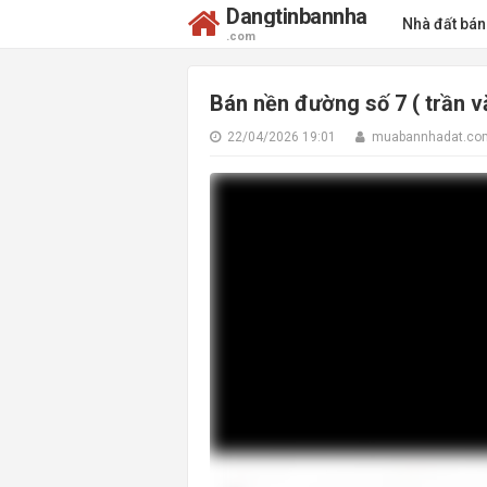
Dangtinbannha
Nhà đất bá
.com
Bán nền đường số 7 ( trần vă
22/04/2026 19:01
muabannhadat.co