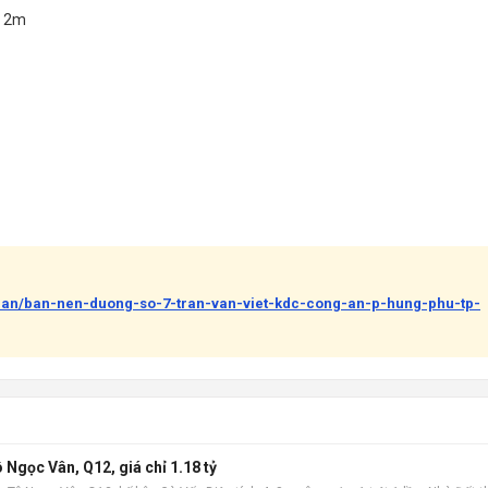
m 2m
-ban/ban-nen-duong-so-7-tran-van-viet-kdc-cong-an-p-hung-phu-tp-
Tô Ngọc Vân, Q12, giá chỉ 1.18 tỷ