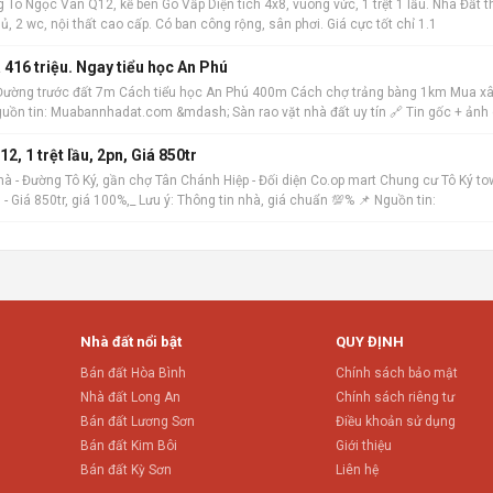
 Tô Ngọc Vân Q12, kế bên Gò Vấp Diện tích 4x8, vuông vức, 1 trệt 1 lầu. Nhà Đất t
 2 wc, nội thất cao cấp. Có ban công rộng, sân phơi. Giá cực tốt chỉ 1.1
 416 triệu. Ngay tiểu học An Phú
 Đường trước đất 7m Cách tiểu học An Phú 400m Cách chợ trảng bàng 1km Mua xâ
guồn tin: Muabannhadat.com &mdash; Sàn rao vặt nhà đất uy tín 🔗 Tin gốc + ảnh 
Chủ cần vốn gửi bán nhà Đường Tô Ký Q 12, 1 trệt lầu, 2pn, Giá 850tr
à - Đường Tô Ký, gần chợ Tân Chánh Hiệp - Đối diện Co.op mart Chung cư Tô Ký to
. - Giá 850tr, giá 100%,_ Lưu ý: Thông tin nhà, giá chuẩn 💯% 📌 Nguồn tin:
Nhà đất nổi bật
QUY ĐỊNH
Bán đất Hòa Bình
Chính sách bảo mật
Nhà đất Long An
Chính sách riêng tư
Bán đất Lương Sơn
Điều khoản sử dụng
Bán đất Kim Bôi
Giới thiệu
Bán đất Kỳ Sơn
Liên hệ