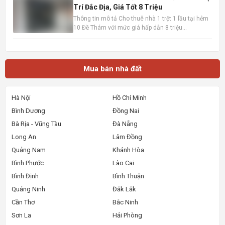
Trí Đắc Địa, Giá Tốt 8 Triệu
Thông tin mô tả Cho thuê nhà 1 trệt 1 lầu tại hẻm
10 Đề Thám với mức giá hấp dẫn 8 triệu
đồng/tháng. Vị trí cực kỳ thuận lợi, chỉ cách mặt
tiền đường Đề Thám vài bước chân và gần Đại lộ
Hòa Bình, dễ dàng di chuyển đến các khu vực
trung tâm. Ngôi nhà
Mua bán nhà đất
Hà Nội
Hồ Chí Minh
Bình Dương
Đồng Nai
Bà Rịa - Vũng Tàu
Đà Nẵng
Long An
Lâm Đồng
Quảng Nam
Khánh Hòa
Bình Phước
Lào Cai
Bình Định
Bình Thuận
Quảng Ninh
Đắk Lắk
Cần Thơ
Bắc Ninh
Sơn La
Hải Phòng