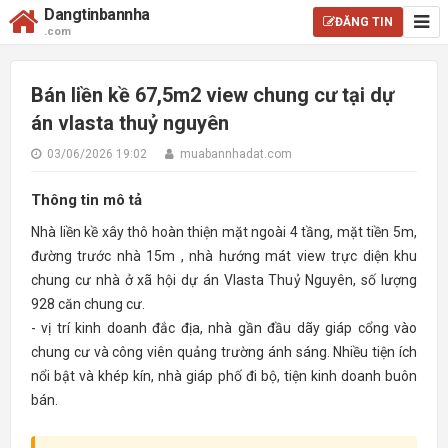
Dangtinbannha
ĐĂNG TIN
.com
Bán liền kề 67,5m2 view chung cư tại dự
án vlasta thuỷ nguyên
03/06/2026 19:02
muabannhadat.com
Thông tin mô tả
Nhà liền kề xây thô hoàn thiện mặt ngoài 4 tầng, mặt tiền 5m,
đường trước nhà 15m , nhà hướng mát view trực diện khu
chung cư nhà ở xã hội dự án Vlasta Thuỷ Nguyên, số lượng
928 căn chung cư.
- vị trí kinh doanh đắc địa, nhà gần đầu dãy giáp cổng vào
chung cư và công viên quảng trường ánh sáng. Nhiều tiện ích
nổi bật và khép kín, nhà giáp phố đi bộ, tiện kinh doanh buôn
bán.