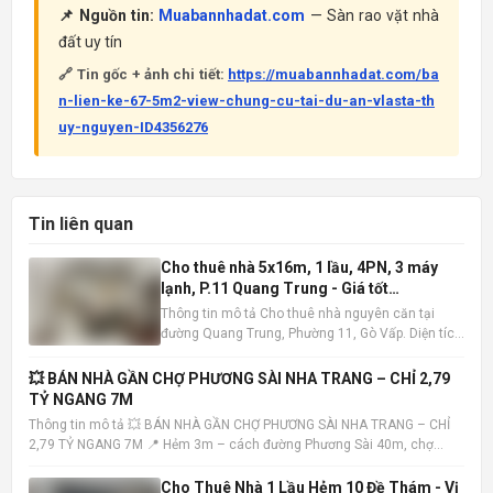
📌 Nguồn tin:
Muabannhadat.com
— Sàn rao vặt nhà
đất uy tín
🔗 Tin gốc + ảnh chi tiết:
https://muabannhadat.com/ba
n-lien-ke-67-5m2-view-chung-cu-tai-du-an-vlasta-th
uy-nguyen-ID4356276
Tin liên quan
Cho thuê nhà 5x16m, 1 lầu, 4PN, 3 máy
lạnh, P.11 Quang Trung - Giá tốt
10tr/tháng
Thông tin mô tả Cho thuê nhà nguyên căn tại
đường Quang Trung, Phường 11, Gò Vấp. Diện tích
5x16m , kết cấu 1 trệt 1 lầu, bao gồm 4 phòng ngủ
và 3 phòng tắm. Nhà có sẵn 3 máy lạnh, tiện nghi
💥 BÁN NHÀ GẦN CHỢ PHƯƠNG SÀI NHA TRANG – CHỈ 2,79
đầy đủ, sẵn sàng dọn vào ở ngay. Vị trí nhà đắc
TỶ NGANG 7M
địa, khu dâ
Thông tin mô tả 💥 BÁN NHÀ GẦN CHỢ PHƯƠNG SÀI NHA TRANG – CHỈ
2,79 TỶ NGANG 7M 📍 Hẻm 3m – cách đường Phương Sài 40m, chợ
100m – tiện ích đầy đủ 📐 Diện tích: 40,7m² – ngang 7m (hiếm) 🏡 Nhà 1
trệt 1 lầu – hướng Tây Bắc – sổ hồng hoàn công • Trệt: khách
Cho Thuê Nhà 1 Lầu Hẻm 10 Đề Thám - Vị