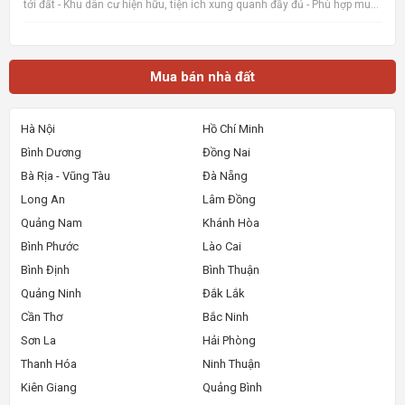
tới đất - Khu dân cư hiện hữu, tiện ích xung quanh đầy đủ - Phù hợp mua
ở, đầu tư giữ tiền hoặc đón sóng tăng giá 📌 Nguồn tin:
Muabannhadat.com &mdash; Sàn rao vặt nhà đất uy tí
Mua bán nhà đất
Hà Nội
Hồ Chí Minh
Bình Dương
Đồng Nai
Bà Rịa - Vũng Tàu
Đà Nẵng
Long An
Lâm Đồng
Quảng Nam
Khánh Hòa
Bình Phước
Lào Cai
Bình Định
Bình Thuận
Quảng Ninh
Đắk Lắk
Cần Thơ
Bắc Ninh
Sơn La
Hải Phòng
Thanh Hóa
Ninh Thuận
Kiên Giang
Quảng Bình