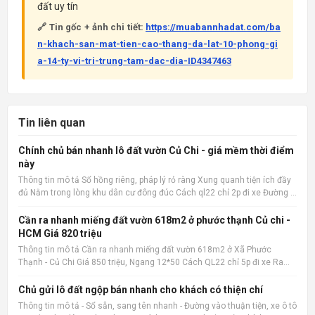
đất uy tín
🔗 Tin gốc + ảnh chi tiết:
https://muabannhadat.com/ba
n-khach-san-mat-tien-cao-thang-da-lat-10-phong-gi
a-14-ty-vi-tri-trung-tam-dac-dia-ID4347463
Tin liên quan
Chính chủ bán nhanh lô đất vườn Củ Chi - giá mềm thời điểm
này
Thông tin mô tả Sổ hồng riêng, pháp lý rỏ ràng Xung quanh tiện ích đầy
đủ Nằm trong lòng khu dân cư đông đúc Cách ql22 chỉ 2p đi xe Đường ô
tô 15m Xây ở hay kinh doanh đầu tư đều hợp 📌 Nguồn tin:
Muabannhadat.com &mdash; Sàn rao vặt nhà đất uy tín 🔗
Cần ra nhanh miếng đất vườn 618m2 ở phước thạnh Củ chi -
HCM Giá 820 triệu
Thông tin mô tả Cần ra nhanh miếng đất vườn 618m2 ở Xã Phước
Thạnh - Củ Chi Giá 850 triệu, Ngang 12*50 Cách QL22 chỉ 5p đi xe Ra
chợ củ chi, bệnh viện củ chi 8p đi xe cách trường THCS Phước Thạnh
600m 📌 Nguồn tin: Muabannhadat.com &mdash; Sàn rao vặt
Chủ gửi lô đất ngộp bán nhanh cho khách có thiện chí
Thông tin mô tả - Sổ sẵn, sang tên nhanh - Đường vào thuận tiện, xe ô tô