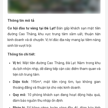
Thông tin mô tả
Cơ hội đầu tư vàng tại Đà Lạt!
Bán gấp khách sạn mặt tiền
đường Cao Thắng, khu vực trung tâm sầm uất, thuận tiện
kinh doanh và di chuyển. Vị trí đắc địa này mang lại tiềm năng
sinh lời vượt trội.
Thông tin chi tiết:
Vị trí:
Mặt tiền đường Cao Thắng, Đà Lạt. Nằm trong khu
du lịch nhộn nhịp, dễ dàng tiếp cận các điểm tham quan và
tiện ích trung tâm.
Diện tích:
195m², mặt tiền rộng 6m, tạo không gian
thoáng đãng và thuận lợi cho việc kinh doanh.
Quy mô:
10 phòng khách sạn đang hoạt động hiệu quả,
đảm bảo nguồn thu nhập ổn định.
Pháp lý:
Sổ hồng riêng, hoàn công đầy đủ, đảm bảo tính