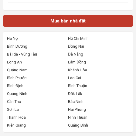
tích 5x6, Nhà mới xây, rất đẹp, vào ở ngay. - Giá 850tr, giá 100%,_ Lưu ý:
Thông tin nhà, giá chuẩn 💯% 📌 Nguồn tin:
Mua bán nhà đất
Hà Nội
Hồ Chí Minh
Bình Dương
Đồng Nai
Bà Rịa - Vũng Tàu
Đà Nẵng
Long An
Lâm Đồng
Quảng Nam
Khánh Hòa
Bình Phước
Lào Cai
Bình Định
Bình Thuận
Quảng Ninh
Đắk Lắk
Cần Thơ
Bắc Ninh
Sơn La
Hải Phòng
Thanh Hóa
Ninh Thuận
Kiên Giang
Quảng Bình