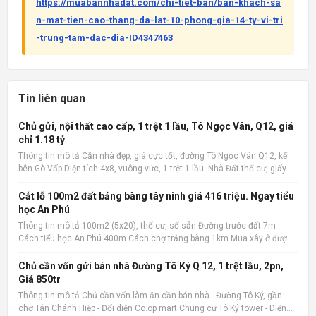
https://muabannhadat.com/chi-tiet-ban/ban-khach-sa
n-mat-tien-cao-thang-da-lat-10-phong-gia-14-ty-vi-tri
-trung-tam-dac-dia-ID4347463
Tin liên quan
Chủ gửi, nội thất cao cấp, 1 trệt 1 lầu, Tô Ngọc Vân, Q12, giá
chỉ 1.18 tỷ
Thông tin mô tả Căn nhà đẹp, giá cực tốt, đường Tô Ngọc Vân Q12, kế
bên Gò Vấp Diện tích 4x8, vuông vức, 1 trệt 1 lầu. Nhà Đất thổ cư, giấy
phép xây dựng đàng hoàng. 2 phòng ngủ, 2 wc, nội thất cao cấp. Có ban
công rộng, sân phơi. Giá cực tốt chỉ 1.1
Cắt lỗ 100m2 đất bảng bàng tây ninh giá 416 triệu. Ngay tiểu
học An Phú
Thông tin mô tả 100m2 (5x20), thổ cư, sổ sẵn Đường trước đất 7m
Cách tiểu học An Phú 400m Cách chợ trảng bàng 1km Mua xây ở được
liền Quan tâm liên hệ: 036.727.4148 📌 Nguồn tin: Muabannhadat.com
&mdash; Sàn rao vặt nhà đất uy tín 🔗 Tin gốc + ảnh chi
Chủ cần vốn gửi bán nhà Đường Tô Ký Q 12, 1 trệt lầu, 2pn,
Giá 850tr
Thông tin mô tả Chủ cần vốn làm ăn cần bán nhà - Đường Tô Ký, gần
chợ Tân Chánh Hiệp - Đối diện Co.op mart Chung cư Tô Ký tower - Diện