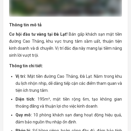
Thông tin mô tả
Cơ hội đầu tư vàng tại Đà Lạt!
Bán gấp khách sạn mặt tiền
đường Cao Thắng, khu vực trung tâm sầm uất, thuận tiện
kinh doanh và di chuyển. Vị trí đắc địa này mang lại tiềm năng
sinh lời vượt trội.
Thông tin chi tiết:
Vị trí:
Mặt tiền đường Cao Thắng, Đà Lạt. Nằm trong khu
du lịch nhộn nhịp, dễ dàng tiếp cận các điểm tham quan và
tiện ích trung tâm.
Diện tích:
195m², mặt tiền rộng 6m, tạo không gian
thoáng đãng và thuận lợi cho việc kinh doanh.
Quy mô:
10 phòng khách sạn đang hoạt động hiệu quả,
đảm bảo nguồn thu nhập ổn định.
Pháp lý:
Sổ hồng riêng, hoàn công đầy đủ, đảm bảo tính