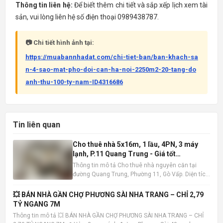
Thông tin liên hệ:
Để biết thêm chi tiết và sắp xếp lịch xem tài
sản, vui lòng liên hệ số điện thoại 0989438787.
📷 Chi tiết hình ảnh tại:
https://muabannhadat.com/chi-tiet-ban/ban-khach-sa
n-4-sao-mat-pho-doi-can-ha-noi-2250m2-20-tang-do
anh-thu-100-ty-nam-ID4316686
Tin liên quan
Cho thuê nhà 5x16m, 1 lầu, 4PN, 3 máy
lạnh, P.11 Quang Trung - Giá tốt
10tr/tháng
Thông tin mô tả Cho thuê nhà nguyên căn tại
đường Quang Trung, Phường 11, Gò Vấp. Diện tích
5x16m , kết cấu 1 trệt 1 lầu, bao gồm 4 phòng ngủ
và 3 phòng tắm. Nhà có sẵn 3 máy lạnh, tiện nghi
💥 BÁN NHÀ GẦN CHỢ PHƯƠNG SÀI NHA TRANG – CHỈ 2,79
đầy đủ, sẵn sàng dọn vào ở ngay. Vị trí nhà đắc
TỶ NGANG 7M
địa, khu dâ
Thông tin mô tả 💥 BÁN NHÀ GẦN CHỢ PHƯƠNG SÀI NHA TRANG – CHỈ