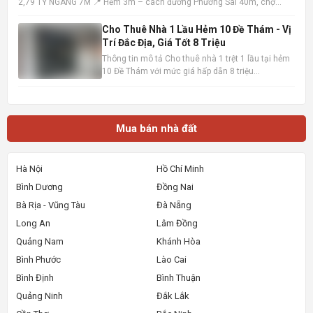
2,79 TỶ NGANG 7M 📍 Hẻm 3m – cách đường Phương Sài 40m, chợ
100m – tiện ích đầy đủ 📐 Diện tích: 40,7m² – ngang 7m (hiếm) 🏡 Nhà 1
trệt 1 lầu – hướng Tây Bắc – sổ hồng hoàn công • Trệt: khách
Cho Thuê Nhà 1 Lầu Hẻm 10 Đề Thám - Vị
Trí Đắc Địa, Giá Tốt 8 Triệu
Thông tin mô tả Cho thuê nhà 1 trệt 1 lầu tại hẻm
10 Đề Thám với mức giá hấp dẫn 8 triệu
đồng/tháng. Vị trí cực kỳ thuận lợi, chỉ cách mặt
tiền đường Đề Thám vài bước chân và gần Đại lộ
Hòa Bình, dễ dàng di chuyển đến các khu vực
trung tâm. Ngôi nhà
Mua bán nhà đất
Hà Nội
Hồ Chí Minh
Bình Dương
Đồng Nai
Bà Rịa - Vũng Tàu
Đà Nẵng
Long An
Lâm Đồng
Quảng Nam
Khánh Hòa
Bình Phước
Lào Cai
Bình Định
Bình Thuận
Quảng Ninh
Đắk Lắk