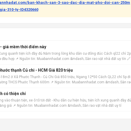
bannhadat.com/ban-khach-san-3-sao-dac-dia-mat-pho-doi-can-250m
gia-310-ty-ID4320660
 - giá mềm thời điểm này
 Xung quanh tiện ích đầy đủ Nằm trong lòng khu dân cư đông đúc Cách ql22 chỉ 2p
ư đều hợp 📌 Nguồn tin: Muabannhadat.com &mdash; Sàn rao vặt nhà đất uy tín 🔗
hước thạnh Củ chi - HCM Giá 820 triệu
18m2 ở Xã Phước Thạnh - Củ Chi Giá 850 triệu, Ngang 12*50 Cách QL22 chỉ 5p đi
h trường THCS Phước Thạnh 600m 📌 Nguồn tin: Muabannhadat.com &mdash; Sàn ra
h có thiện chí
 vào thuận tiện, xe ô tô tới đất - Khu dân cư hiện hữu, tiện ích xung quanh đầy đủ
tăng giá 📌 Nguồn tin: Muabannhadat.com &mdash; Sàn rao vặt nhà đất uy tí