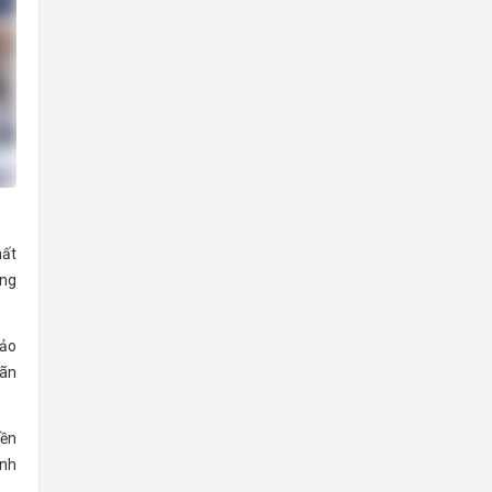
hất
ang
bảo
iãn
bền
anh