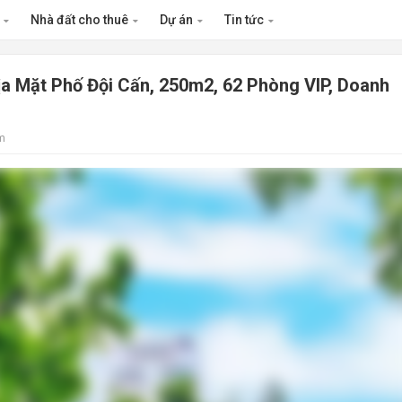
n
Nhà đất cho thuê
Dự án
Tin tức
a Mặt Phố Đội Cấn, 250m2, 62 Phòng VIP, Doanh
m