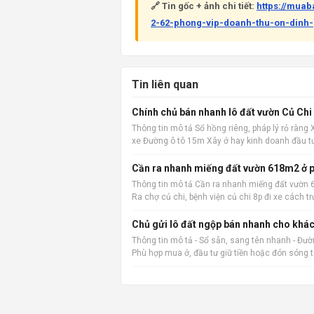
🔗 Tin gốc + ảnh chi tiết:
https://mua
2-62-phong-vip-doanh-thu-on-dinh-
Tin liên quan
Chính chủ bán nhanh lô đất vườn Củ Chi
Thông tin mô tả Sổ hồng riêng, pháp lý rỏ ràng
xe Đường ô tô 15m Xây ở hay kinh doanh đầu t
Cần ra nhanh miếng đất vườn 618m2 ở p
Thông tin mô tả Cần ra nhanh miếng đất vườn 6
Ra chợ củ chi, bệnh viện củ chi 8p đi xe các
vặt
Chủ gửi lô đất ngộp bán nhanh cho khác
Thông tin mô tả - Sổ sẵn, sang tên nhanh - Đường
Phù hợp mua ở, đầu tư giữ tiền hoặc đón sóng 