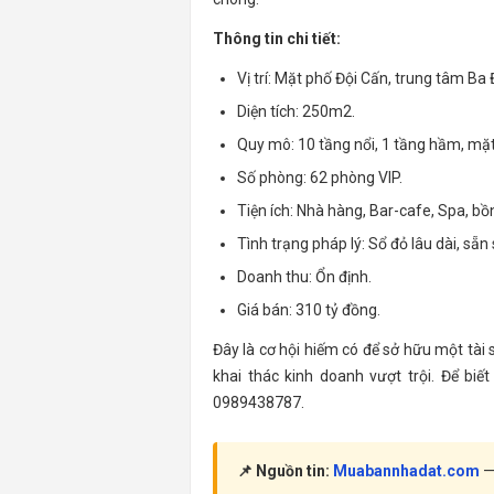
Thông tin chi tiết:
Vị trí: Mặt phố Đội Cấn, trung tâm Ba 
Diện tích: 250m2.
Quy mô: 10 tầng nổi, 1 tầng hầm, mặt
Số phòng: 62 phòng VIP.
Tiện ích: Nhà hàng, Bar-cafe, Spa, b
Tình trạng pháp lý: Sổ đỏ lâu dài, sẵn
Doanh thu: Ổn định.
Giá bán: 310 tỷ đồng.
Đây là cơ hội hiếm có để sở hữu một tài 
khai thác kinh doanh vượt trội. Để biết
0989438787.
📌 Nguồn tin:
Muabannhadat.com
— 