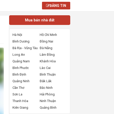
ĐĂNG TIN
Mua bán nhà đất
Hà Nội
Hồ Chí Minh
Bình Dương
Đồng Nai
Bà Rịa - Vũng Tàu
Đà Nẵng
Long An
Lâm Đồng
Quảng Nam
Khánh Hòa
Bình Phước
Lào Cai
Bình Định
Bình Thuận
Quảng Ninh
Đắk Lắk
Cần Thơ
Bắc Ninh
Sơn La
Hải Phòng
Thanh Hóa
Ninh Thuận
Kiên Giang
Quảng Bình