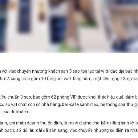
 với việc chuyển nhượng khách sạn 3 sao tọa lạc tại vị trí đắc địa bậc n
50m2, công trình gồm 10 tầng nổi và 1 tầng hầm, mặt tiền rộng 12m, m
 tiêu chuẩn 3 sao, bao gồm 62 phòng VIP được khai thác hiệu quả, đảm 
cơ sở vật chất còn có nhà hàng, bar-cafe sành điệu, hệ thống spa thư g
u của du khách.
hành, ghi nhận doanh thu ổn định, là minh chứng cho tiềm năng sinh lời 
h bạch, sổ đỏ lâu dài đã sẵn sàng, việc chuyển nhượng sẽ diễn ra nh