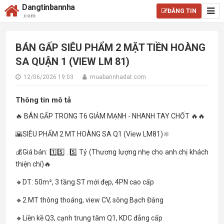
Dangtinbannha
ĐĂNG TIN
.com
BÁN GẤP SIÊU PHẨM 2 MẶT TIỀN HOÀNG
SA QUẬN 1 (VIEW LM 81)
12/06/2026 19:03
muabannhadat.com
Thông tin mô tả
🔥 BÁN GẤP TRONG T6 GIẢM MẠNH - NHANH TAY CHỐT 🔥🔥
🌇SIÊU PHẨM 2 MT HOÀNG SA Q1 (View LM81)🔆
💰Giá bán: 1️⃣5️⃣ . 5️⃣ Tỷ (Thương lượng nhẹ cho anh chị khách
thiện chí)🔥
🔸DT: 50m², 3 tầng ST mới đẹp, 4PN cao cấp
🔸2 MT thông thoáng, view CV, sông Bạch Đằng
🔸Liền kề Q3, cạnh trung tâm Q1, KDC đẳng cấp