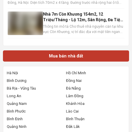
Đông, Hà Nội. Diện tích 70m2 x 4 tầng. Đường trước nhà rộng hai ô tô
tránh nhau, có vỉa hè. Vị trí gần hồ Văn Quán. gần trường học, chợ, siêu
thị , gần ga đường sắt metro, bến xe
Nhà 7m Cồn Khương 154m2, 12
Triệu/Tháng - Lộ 12m, Sân Rộng, Đa Tiện
Ích
Thông tin mô tả Cho thuê nhà nguyên căn tại khu
vực Cồn Khương, vị trí đắc địa với mặt tiền ngang
7m, diện tích sử dụng lên đến 154m2 (7m x 22m).
Ngôi nhà sở hữu lộ giới rộng 12m, tạo điều kiện
thuận lợi cho việc di chuyển và kinh doanh. Thiết
kế bao
Mua bán nhà đất
Hà Nội
Hồ Chí Minh
Bình Dương
Đồng Nai
Bà Rịa - Vũng Tàu
Đà Nẵng
Long An
Lâm Đồng
Quảng Nam
Khánh Hòa
Bình Phước
Lào Cai
Bình Định
Bình Thuận
Quảng Ninh
Đắk Lắk