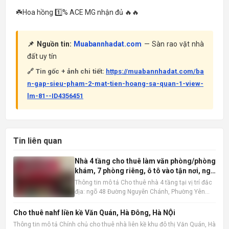
☘️Hoa hồng 1️⃣% ACE MG nhận đủ 🔥🔥
📌 Nguồn tin:
Muabannhadat.com
— Sàn rao vặt nhà
đất uy tín
🔗 Tin gốc + ảnh chi tiết:
https://muabannhadat.com/ba
n-gap-sieu-pham-2-mat-tien-hoang-sa-quan-1-view-
lm-81--ID4356451
Tin liên quan
Nhà 4 tầng cho thuê làm văn phòng/phòng
khám, 7 phòng riêng, ô tô vào tận nơi, ngõ
48 Nguyễn Chánh
Thông tin mô tả Cho thuê nhà 4 tầng tại vị trí đắc
địa: ngõ 48 Đường Nguyễn Chánh, Phường Yên
Hòa, Quận Cầu Giấy, Hà Nội . Ngôi nhà có diện tích
60m2 x 4 tầng, được thiết kế hợp lý với 7 phòng
Cho thuê nahf liền kề Văn Quán, Hà Đông, Hà NỘi
riêng biệt, độc lập, tạo không gian làm việc hoặc
Thông tin mô tả Chính chủ cho thuê nhà liên kề khu đô thị Văn Quán, Hà
kinh do