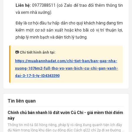
Liên hệ:
0977388511 (có Zalo để trao đổi thêm thông tin
và xem nhà xưởng).
Đây là cơ hội đầu tư hấp dẫn cho quý khách hàng đang tìm
kiếm một cơ sở sản xuất hoặc kho bãi có vị trí thuận lợi,
pháp lý minh bạch và diện tích lý tưởng.
📷 Chi tiết hình ảnh tại:
https://muabannhadat.com/chi-tiet-ban/ban-gap-nha-
xuong-1076m2-full-tho-vo-van-bich-cu-chi-gan-vanh-
dai-3-17-5-ty-ID4343390
Tin liên quan
Chính chủ bán nhanh lô đất vườn Củ Chi - giá mềm thời điểm
này
Thông tin mô tả Sổ hồng riêng, pháp lý rỏ ràng Xung quanh tiện ích đầy
đủ Nằm trong lòng khu dân cư đông đúc Cách ql22 chỉ 2p đi xe Đường ô