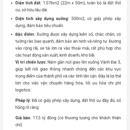
Diện tích đất:
1.076m2 (22m x 50m), toàn bộ là đất thổ
cư, sở hữu lâu dài.
Diện tích xây dựng xưởng:
500m2, có giấy phép xây
dựng, đảm bảo tiêu chuẩn.
Đặc điểm:
Xưởng được xây dựng kiên cố, chắc chắn, có
tường rào bao quanh, đảm bảo an ninh và riêng tư. Đường
vào rộng rãi, xe tải lớn ra vào thoải mái, rất phù hợp cho
các hoạt động sản xuất, kinh doanh, kho bãi.
Vị trí chiến lược:
Nằm gần nút giao lên xuống Vành Đai 3,
giúp kết nối giao thông nhanh chóng đến các khu vực
trọng điểm của thành phố và các tỉnh lân cận. Đây là lợi thế
lớn cho việc vận chuyển hàng hóa, tối ưu hóa chi phí
logistics.
Pháp lý:
Đã có giấy phép xây dựng, đất thổ cư đầy đủ, sổ
hồng rõ ràng.
Giá bán:
17,5 tỷ đồng (có thương lượng cho khách thiện
chí).