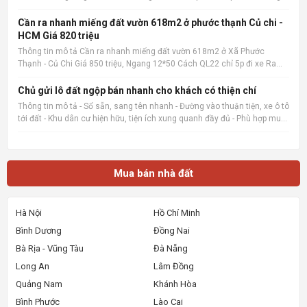
tô 15m Xây ở hay kinh doanh đầu tư đều hợp 📌 Nguồn tin:
Muabannhadat.com &mdash; Sàn rao vặt nhà đất uy tín 🔗
Cần ra nhanh miếng đất vườn 618m2 ở phước thạnh Củ chi -
HCM Giá 820 triệu
Thông tin mô tả Cần ra nhanh miếng đất vườn 618m2 ở Xã Phước
Thạnh - Củ Chi Giá 850 triệu, Ngang 12*50 Cách QL22 chỉ 5p đi xe Ra
chợ củ chi, bệnh viện củ chi 8p đi xe cách trường THCS Phước Thạnh
600m 📌 Nguồn tin: Muabannhadat.com &mdash; Sàn rao vặt
Chủ gửi lô đất ngộp bán nhanh cho khách có thiện chí
Thông tin mô tả - Sổ sẵn, sang tên nhanh - Đường vào thuận tiện, xe ô tô
tới đất - Khu dân cư hiện hữu, tiện ích xung quanh đầy đủ - Phù hợp mua
ở, đầu tư giữ tiền hoặc đón sóng tăng giá 📌 Nguồn tin:
Muabannhadat.com &mdash; Sàn rao vặt nhà đất uy tí
Mua bán nhà đất
Hà Nội
Hồ Chí Minh
Bình Dương
Đồng Nai
Bà Rịa - Vũng Tàu
Đà Nẵng
Long An
Lâm Đồng
Quảng Nam
Khánh Hòa
Bình Phước
Lào Cai