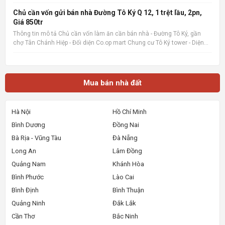
liền Quan tâm liên hệ: 036.727.4148 📌 Nguồn tin: Muabannhadat.com
&mdash; Sàn rao vặt nhà đất uy tín 🔗 Tin gốc + ảnh chi
Chủ cần vốn gửi bán nhà Đường Tô Ký Q 12, 1 trệt lầu, 2pn,
Giá 850tr
Thông tin mô tả Chủ cần vốn làm ăn cần bán nhà - Đường Tô Ký, gần
chợ Tân Chánh Hiệp - Đối diện Co.op mart Chung cư Tô Ký tower - Diện
tích 5x6, Nhà mới xây, rất đẹp, vào ở ngay. - Giá 850tr, giá 100%,_ Lưu ý:
Thông tin nhà, giá chuẩn 💯% 📌 Nguồn tin:
Mua bán nhà đất
Hà Nội
Hồ Chí Minh
Bình Dương
Đồng Nai
Bà Rịa - Vũng Tàu
Đà Nẵng
Long An
Lâm Đồng
Quảng Nam
Khánh Hòa
Bình Phước
Lào Cai
Bình Định
Bình Thuận
Quảng Ninh
Đắk Lắk
Cần Thơ
Bắc Ninh