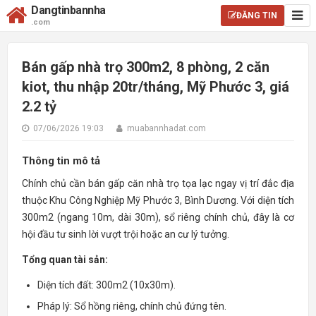
Dangtinbannha
ĐĂNG TIN
.com
Bán gấp nhà trọ 300m2, 8 phòng, 2 căn
kiot, thu nhập 20tr/tháng, Mỹ Phước 3, giá
2.2 tỷ
07/06/2026 19:03
muabannhadat.com
Thông tin mô tả
Chính chủ cần bán gấp căn nhà trọ tọa lạc ngay vị trí đắc địa
thuộc Khu Công Nghiệp Mỹ Phước 3, Bình Dương. Với diện tích
300m2 (ngang 10m, dài 30m), sổ riêng chính chủ, đây là cơ
hội đầu tư sinh lời vượt trội hoặc an cư lý tưởng.
Tổng quan tài sản:
Diện tích đất: 300m2 (10x30m).
Pháp lý: Sổ hồng riêng, chính chủ đứng tên.