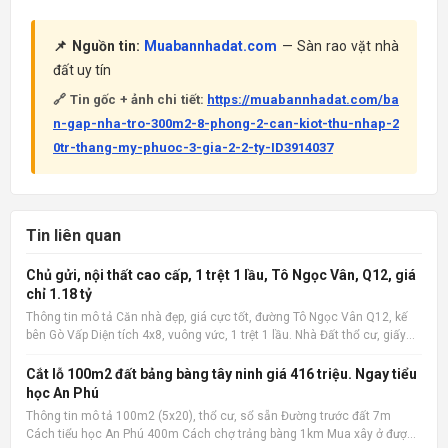
📌 Nguồn tin:
Muabannhadat.com
— Sàn rao vặt nhà
đất uy tín
🔗 Tin gốc + ảnh chi tiết:
https://muabannhadat.com/ba
n-gap-nha-tro-300m2-8-phong-2-can-kiot-thu-nhap-2
0tr-thang-my-phuoc-3-gia-2-2-ty-ID3914037
Tin liên quan
Chủ gửi, nội thất cao cấp, 1 trệt 1 lầu, Tô Ngọc Vân, Q12, giá
chỉ 1.18 tỷ
Thông tin mô tả Căn nhà đẹp, giá cực tốt, đường Tô Ngọc Vân Q12, kế
bên Gò Vấp Diện tích 4x8, vuông vức, 1 trệt 1 lầu. Nhà Đất thổ cư, giấy
phép xây dựng đàng hoàng. 2 phòng ngủ, 2 wc, nội thất cao cấp. Có ban
công rộng, sân phơi. Giá cực tốt chỉ 1.1
Cắt lỗ 100m2 đất bảng bàng tây ninh giá 416 triệu. Ngay tiểu
học An Phú
Thông tin mô tả 100m2 (5x20), thổ cư, sổ sẵn Đường trước đất 7m
Cách tiểu học An Phú 400m Cách chợ trảng bàng 1km Mua xây ở được