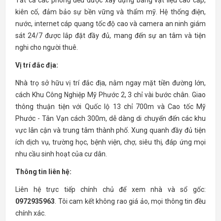
Tất cả các phòng đều được xây dựng bằng vật liệu cao cấp,
kiên cố, đảm bảo sự bền vững và thẩm mỹ. Hệ thống điện,
nước, internet cáp quang tốc độ cao và camera an ninh giám
sát 24/7 được lắp đặt đầy đủ, mang đến sự an tâm và tiện
nghi cho người thuê.
Vị trí đắc địa:
Nhà trọ sở hữu vị trí đắc địa, nằm ngay mặt tiền đường lớn,
cách Khu Công Nghiệp Mỹ Phước 2, 3 chỉ vài bước chân. Giao
thông thuận tiện với Quốc lộ 13 chỉ 700m và Cao tốc Mỹ
Phước - Tân Vạn cách 300m, dễ dàng di chuyển đến các khu
vực lân cận và trung tâm thành phố. Xung quanh đầy đủ tiện
ích dịch vụ, trường học, bệnh viện, chợ, siêu thị, đáp ứng mọi
nhu cầu sinh hoạt của cư dân.
Thông tin liên hệ:
Liên hệ trực tiếp chính chủ để xem nhà và sổ gốc:
0972935963
. Tôi cam kết không rao giá ảo, mọi thông tin đều
chính xác.