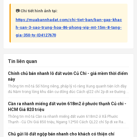
📷 Chi tiết hình ảnh tại:
https://muabannhadat.com/chi-tiet-ban/ban-gap-khac
h-san-3-sao-trung-hoa-86-phong-vip-mt-15m-8-tang-
gia-350-ty-ID4127670
Tin liên quan
Chính chủ bán nhanh lô đất vườn Củ Chi - giá mềm thời điểm
này
Thông tin mô tả Sổ hồng riêng, pháp lý rỏ ràng Xung quanh tiện ích đầy
đủ Nằm trong lòng khu dân cư đông đúc Cách ql22 chỉ 2p đi xe Đường ô
tô 15m Xây ở hay kinh doanh đầu tư đều hợp 📌 Nguồn tin:
Muabannhadat.com &mdash; Sàn rao vặt nhà đất uy tín 🔗
Cần ra nhanh miếng đất vườn 618m2 ở phước thạnh Củ chi -
HCM Giá 820 triệu
Thông tin mô tả Cần ra nhanh miếng đất vườn 618m2 ở Xã Phước
Thạnh - Củ Chi Giá 850 triệu, Ngang 12*50 Cách QL22 chỉ 5p đi xe Ra
chợ củ chi, bệnh viện củ chi 8p đi xe cách trường THCS Phước Thạnh
600m 📌 Nguồn tin: Muabannhadat.com &mdash; Sàn rao vặt
Chủ gửi lô đất ngộp bán nhanh cho khách có thiện chí