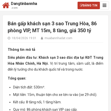
Dangtinbannha
ĐĂNG TIN
.com
Bán gấp khách sạn 3 sao Trung Hòa, 86
phòng VIP, MT 15m, 8 tầng, giá 350 tỷ
18/04/2026 19:01
muabannhadat.com
Thông tin mô tả
Siêu phẩm đầu tư: Khách sạn 3 sao đắc địa tại KĐT Trung
Hòa Nhân Chính, Hà Nội.
Vị trí trung tâm, sầm uất, là điểm
đến lý tưởng cho du khách quốc tế và trong nước.
Tổng quan:
Diện tích đất: 530m².
Mặt tiền: 15m, thuận tiện cho xe lớn ra vào (xe 29 chỗ).
Kết cấu: 8 tầng nổi, 1 tầng hầm.
Quy mô: 86 phòng khách sạn VIP cao cấp.