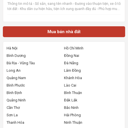
Thông tin mô tả - Sổ sẵn, sang tên nhanh - Đường vào thuận tiện, xe ô tô
tới đất - Khu dân cư hiện hữu, tiện ích xung quanh đầy đủ - Phù hợp mua
ở, đầu tư giữ tiền hoặc đón sóng tăng giá 📌 Nguồn tin:
Muabannhadat.com &mdash; Sàn rao vặt nhà đất uy tí
Mua bán nhà đất
Hà Nội
Hồ Chí Minh
Bình Dương
Đồng Nai
Bà Rịa - Vũng Tàu
Đà Nẵng
Long An
Lâm Đồng
Quảng Nam
Khánh Hòa
Bình Phước
Lào Cai
Bình Định
Bình Thuận
Quảng Ninh
Đắk Lắk
Cần Thơ
Bắc Ninh
Sơn La
Hải Phòng
Thanh Hóa
Ninh Thuận