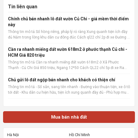
Tin liên quan
Chính chủ bán nhanh lô đất vườn Củ Chi - giá mềm thời điểm
này
Thông tin mô tả Sổ hồng riêng, pháp lý rỏ ràng Xung quanh tiện ích đầy
đủ Nằm trong lòng khu dân cư đông đúc Cách ql22 chỉ 2p đi xe Đường ô
tô 15m Xây ở hay kinh doanh đầu tư đều hợp 📌 Nguồn tin:
Muabannhadat.com &mdash; Sàn rao vặt nhà đất uy tín 🔗
Cần ra nhanh miếng đất vườn 618m2 ở phước thạnh Củ chi -
HCM Giá 820 triệu
Thông tin mô tả Cần ra nhanh miếng đất vườn 618m2 ở Xã Phước
Thạnh - Củ Chi Giá 850 triệu, Ngang 12*50 Cách QL22 chỉ 5p đi xe Ra
chợ củ chi, bệnh viện củ chi 8p đi xe cách trường THCS Phước Thạnh
600m 📌 Nguồn tin: Muabannhadat.com &mdash; Sàn rao vặt
Chủ gửi lô đất ngộp bán nhanh cho khách có thiện chí
Thông tin mô tả - Sổ sẵn, sang tên nhanh - Đường vào thuận tiện, xe ô tô
tới đất - Khu dân cư hiện hữu, tiện ích xung quanh đầy đủ - Phù hợp mua
ở, đầu tư giữ tiền hoặc đón sóng tăng giá 📌 Nguồn tin:
Muabannhadat.com &mdash; Sàn rao vặt nhà đất uy tí
Mua bán nhà đất
Hà Nội
Hồ Chí Minh