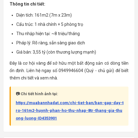
Thông tin chi tiết:
Diện tích: 161m2 (7m x 23m)
Cấu trúc: 1 nhà chính + 5 phòng trọ
Thu nhập hiện tại: ~8 triệu/tháng
Pháp lý: Rõ ràng, sẵn sàng giao dịch
Giá bán: 3,55 tỷ (còn thương lượng mạnh)
Đây là cơ hội vàng để sở hữu một bất động sản có dòng tiền
ổn định. Liên hệ ngay số 0949946604 (Quý - chủ gửi) để biết
thêm chi tiết và xem nhà.
📷 Chi tiết hình ảnh tại:
https://muabannhadat.com/chi-tiet-ban/ban-gap-day-t
ro-161m2-huynh-phan-ho-thu-nhap-8tr-thang-gia-thu
ong-luong-ID4353901