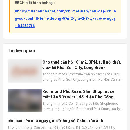
📷 Chi tiết hình ảnh tại:
https://muabannhadat.com/chi-tiet-ban/ban-gap-chun
g-cu-benhill-binh-duong-57m2-gia-2-3-ty-vao-o-ngay
-ID4353716
Tin liên quan
Cho thuê căn hộ 101m2, 3PN, full nội thất,
view hồ Khai Sơn City, Long Biên -
16tr/tháng
Thông tin mô tả Cho thuê căn hộ cao cấp tại Khu
chung cư Khai Sơn City, Long Biên, Hà Nội. Căn hộ
tọa lạc tại tầng trung, sở hữu tầm nhìn thoáng
đãng ra hồ điều hòa, mang đến không gian sống
Richmond Phú Xuân: Sắm Shophouse
trong lành và thư thái. Với diện tích sàn rộng rãi
mặt tiền 50tr/vị trí, đối diện Chợ Cống
101m2 ,
Mới, Huế
Thông tin mô tả Cơ hội vàng sở hữu Shophouse
thương mại tại dự án Richmond Phú Xuân, tọa lạc
ngay mặt tiền đường Nguyễn Lộ Trạch sầm uất,
đối diện Chợ Cống Mới, TP Huế. Với mức booking
cần bán nền nhà ngay góc đường số 7 khu trần anh
chỉ từ 50 triệu đồng/vị trí, quý khách hàng sẽ nhận
Thông tin mô tả Cần bán nền đất, sổ hồng, DT: 5.5 x14, giá 1.599 tỷ,
trọn vẹn nhữn