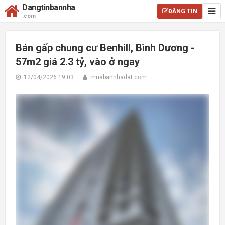
Dangtinbannha
ĐĂNG TIN
.com
Bán gấp chung cư Benhill, Bình Dương -
57m2 giá 2.3 tỷ, vào ở ngay
12/04/2026 19:03
muabannhadat.com