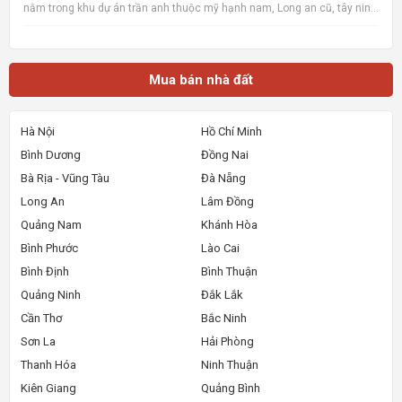
nằm trong khu dự án trần anh thuộc mỹ hạnh nam, Long an cũ, tây ninh
mới sau này, xây dựng tự do, khu vực đông dân cư, có thể tách làm 3
xây dựng nhà bán lẻ cho công nhân cần mua nh
Mua bán nhà đất
Hà Nội
Hồ Chí Minh
Bình Dương
Đồng Nai
Bà Rịa - Vũng Tàu
Đà Nẵng
Long An
Lâm Đồng
Quảng Nam
Khánh Hòa
Bình Phước
Lào Cai
Bình Định
Bình Thuận
Quảng Ninh
Đắk Lắk
Cần Thơ
Bắc Ninh
Sơn La
Hải Phòng
Thanh Hóa
Ninh Thuận
Kiên Giang
Quảng Bình