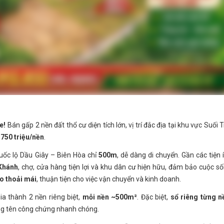
e!
Bán gấp 2 nền đất thổ cư diện tích lớn, vị trí đắc địa tại khu vực Suối T
ỉ
750 triệu/nền
.
Quốc lộ Dầu Giây – Biên Hòa chỉ
500m
, dễ dàng di chuyển. Gần các tiện 
Khánh
, chợ, cửa hàng tiện lợi và khu dân cư hiện hữu, đảm bảo cuộc s
ào thoải mái
, thuận tiện cho việc vận chuyển và kinh doanh.
ia thành 2 nền riêng biệt,
mỗi nền ~500m²
. Đặc biệt,
sổ riêng từng n
ang tên công chứng nhanh chóng.