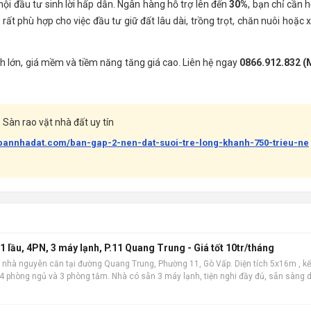
 hội đầu tư sinh lời hấp dẫn. Ngân hàng hỗ trợ lên đến
30%
, bạn chỉ cần 
rất phù hợp cho việc đầu tư giữ đất lâu dài, trồng trọt, chăn nuôi hoặc 
ích lớn, giá mềm và tiềm năng tăng giá cao. Liên hệ ngay
0866.912.832 (
Sàn rao vặt nhà đất uy tín
abannhadat.com/ban-gap-2-nen-dat-suoi-tre-long-khanh-750-trieu-ne
 lầu, 4PN, 3 máy lạnh, P.11 Quang Trung - Giá tốt 10tr/tháng
 nhà nguyên căn tại đường Quang Trung, Phường 11, Gò Vấp. Diện tích 5x16m , kế
m 4 phòng ngủ và 3 phòng tắm. Nhà có sẵn 3 máy lạnh, tiện nghi đầy đủ, sẵn sàng 
 địa, khu dâ