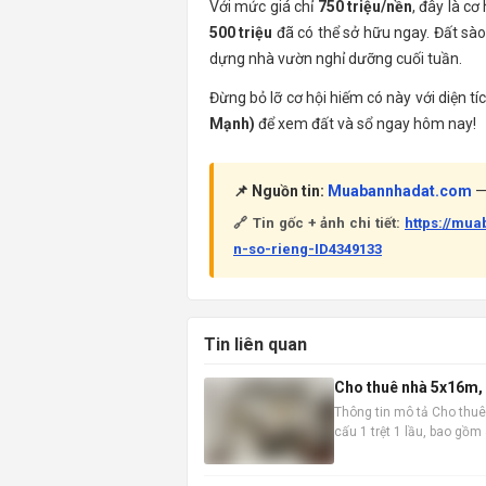
Với mức giá chỉ
750 triệu/nền
, đây là cơ
500 triệu
đã có thể sở hữu ngay. Đất sào 
dựng nhà vườn nghỉ dưỡng cuối tuần.
Đừng bỏ lỡ cơ hội hiếm có này với diện t
Mạnh)
để xem đất và sổ ngay hôm nay!
📌 Nguồn tin:
Muabannhadat.com
— 
🔗 Tin gốc + ảnh chi tiết:
https://mu
n-so-rieng-ID4349133
Tin liên quan
Cho thuê nhà 5x16m, 1
Thông tin mô tả Cho thuê
cấu 1 trệt 1 lầu, bao gồ
vào ở ngay. Vị trí nhà đắc