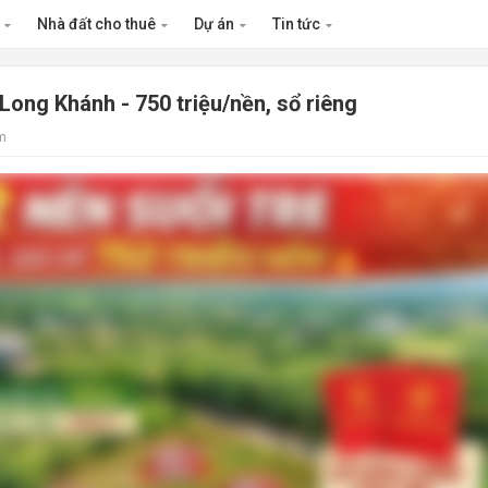
n
Nhà đất cho thuê
Dự án
Tin tức
 Long Khánh - 750 triệu/nền, sổ riêng
m