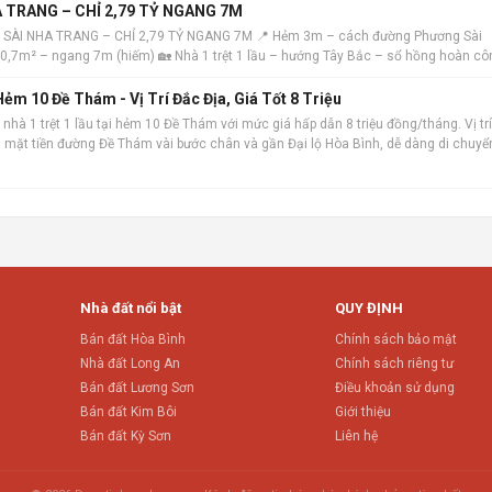
 TRANG – CHỈ 2,79 TỶ NGANG 7M
 SÀI NHA TRANG – CHỈ 2,79 TỶ NGANG 7M 📍 Hẻm 3m – cách đường Phương Sài
 40,7m² – ngang 7m (hiếm) 🏡 Nhà 1 trệt 1 lầu – hướng Tây Bắc – sổ hồng hoàn cô
ẻm 10 Đề Thám - Vị Trí Đắc Địa, Giá Tốt 8 Triệu
nhà 1 trệt 1 lầu tại hẻm 10 Đề Thám với mức giá hấp dẫn 8 triệu đồng/tháng. Vị trí
ch mặt tiền đường Đề Thám vài bước chân và gần Đại lộ Hòa Bình, dễ dàng di chuyể
m. Ngôi nhà
Nhà đất nổi bật
QUY ĐỊNH
Bán đất Hòa Bình
Chính sách bảo mật
Nhà đất Long An
Chính sách riêng tư
Bán đất Lương Sơn
Điều khoản sử dụng
Bán đất Kim Bôi
Giới thiệu
Bán đất Kỳ Sơn
Liên hệ