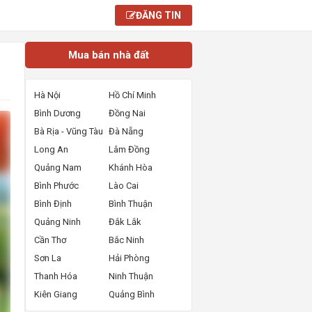
ĐĂNG TIN
Mua bán nhà đất
Hà Nội
Hồ Chí Minh
Bình Dương
Đồng Nai
Bà Rịa - Vũng Tàu
Đà Nẵng
Long An
Lâm Đồng
Quảng Nam
Khánh Hòa
Bình Phước
Lào Cai
Bình Định
Bình Thuận
Quảng Ninh
Đắk Lắk
Cần Thơ
Bắc Ninh
Sơn La
Hải Phòng
Thanh Hóa
Ninh Thuận
Kiên Giang
Quảng Bình