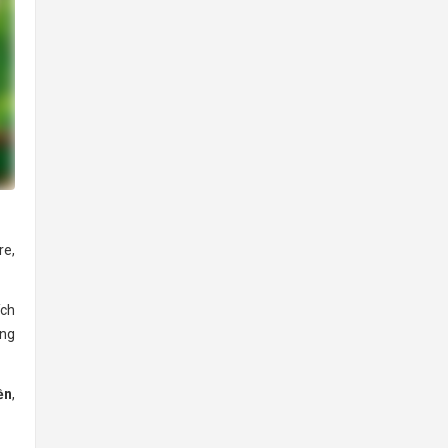
re,
ích
ống
ền
,