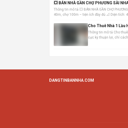
💥 BÁN NHÀ GẦN CHỢ PHƯƠNG SÀI NHA
Thông tin mô tả 💥 BÁN NHÀ GẦN CHỢ PHƯƠNG
40m, chợ 100m – tiện ích đầy đủ 📐 Diện tích:
Trệt: khách
Cho Thuê Nhà 1 Lầu H
Thông tin mô tả Cho thuê 
cực kỳ thuận lợi, chỉ cá
đến các khu vực trung tâ
DANGTINBANNHA.COM