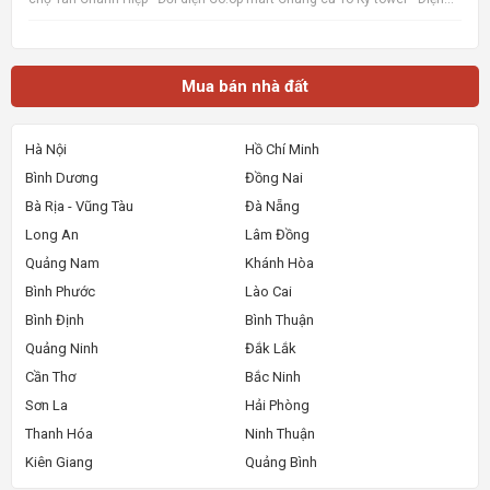
tích 5x6, Nhà mới xây, rất đẹp, vào ở ngay. - Giá 850tr, giá 100%,_ Lưu ý:
Thông tin nhà, giá chuẩn 💯% 📌 Nguồn tin:
Mua bán nhà đất
Hà Nội
Hồ Chí Minh
Bình Dương
Đồng Nai
Bà Rịa - Vũng Tàu
Đà Nẵng
Long An
Lâm Đồng
Quảng Nam
Khánh Hòa
Bình Phước
Lào Cai
Bình Định
Bình Thuận
Quảng Ninh
Đắk Lắk
Cần Thơ
Bắc Ninh
Sơn La
Hải Phòng
Thanh Hóa
Ninh Thuận
Kiên Giang
Quảng Bình