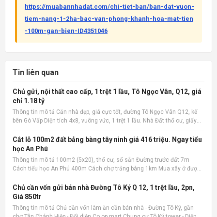
https://muabannhadat.com/chi-tiet-ban/ban-dat-vuon-
tiem-nang-1-2ha-bac-van-phong-khanh-hoa-mat-tien
-100m-gan-bien-ID4351046
Tin liên quan
Chủ gửi, nội thất cao cấp, 1 trệt 1 lầu, Tô Ngọc Vân, Q12, giá
chỉ 1.18 tỷ
Thông tin mô tả Căn nhà đẹp, giá cực tốt, đường Tô Ngọc Vân Q12, kế
bên Gò Vấp Diện tích 4x8, vuông vức, 1 trệt 1 lầu. Nhà Đất thổ cư, giấy
phép xây dựng đàng hoàng. 2 phòng ngủ, 2 wc, nội thất cao cấp. Có ban
công rộng, sân phơi. Giá cực tốt chỉ 1.1
Cắt lỗ 100m2 đất bảng bàng tây ninh giá 416 triệu. Ngay tiểu
học An Phú
Thông tin mô tả 100m2 (5x20), thổ cư, sổ sẵn Đường trước đất 7m
Cách tiểu học An Phú 400m Cách chợ trảng bàng 1km Mua xây ở được
liền Quan tâm liên hệ: 036.727.4148 📌 Nguồn tin: Muabannhadat.com
&mdash; Sàn rao vặt nhà đất uy tín 🔗 Tin gốc + ảnh chi
Chủ cần vốn gửi bán nhà Đường Tô Ký Q 12, 1 trệt lầu, 2pn,
Giá 850tr
Thông tin mô tả Chủ cần vốn làm ăn cần bán nhà - Đường Tô Ký, gần
chợ Tân Chánh Hiệp - Đối diện Co.op mart Chung cư Tô Ký tower - Diện