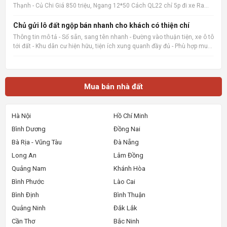
Thạnh - Củ Chi Giá 850 triệu, Ngang 12*50 Cách QL22 chỉ 5p đi xe Ra
chợ củ chi, bệnh viện củ chi 8p đi xe cách trường THCS Phước Thạnh
600m 📌 Nguồn tin: Muabannhadat.com &mdash; Sàn rao vặt
Chủ gửi lô đất ngộp bán nhanh cho khách có thiện chí
Thông tin mô tả - Sổ sẵn, sang tên nhanh - Đường vào thuận tiện, xe ô tô
tới đất - Khu dân cư hiện hữu, tiện ích xung quanh đầy đủ - Phù hợp mua
ở, đầu tư giữ tiền hoặc đón sóng tăng giá 📌 Nguồn tin:
Muabannhadat.com &mdash; Sàn rao vặt nhà đất uy tí
Mua bán nhà đất
Hà Nội
Hồ Chí Minh
Bình Dương
Đồng Nai
Bà Rịa - Vũng Tàu
Đà Nẵng
Long An
Lâm Đồng
Quảng Nam
Khánh Hòa
Bình Phước
Lào Cai
Bình Định
Bình Thuận
Quảng Ninh
Đắk Lắk
Cần Thơ
Bắc Ninh