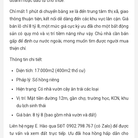
doanh hoặc đầu tư cho thuê.
Chỉ mất 1 phút di chuyển bằng xe là đến trung tâm thị xã, giao
thông thuận tiện, kết nối dễ dàng đến các khu vực lân cận. Giá
bán lỗ chỉ 8 tỷ 8, một mức giá cực kỳ ưu đãi cho một bất động
sản có quy mô và vị trí tiềm năng như vậy. Chủ nhà cần bán
gấp để định cư nước ngoài, mong muốn tìm được người mua
thiện chí.
Thông tin chi tiết:
Diện tích: 17.000m2 (400m2 thổ cư)
Pháp lý: Sổ hồng riêng
Hiện trạng: Có nhà vườn cây ăn trái các loại
Vị trí: Mặt tiền đường 12m, gần chợ, trường học, KCN, khu
du lịch sinh thái
Giá bán: 8 tỷ 8 (bao gồm nhà vườn và đất)
Liên hệ ngay E. Hào qua SĐT 0902.798.767 (có Zalo) để được
tư vấn và xem đất trực tiếp. Ưu đãi hoa hồng hấp dẫn cho