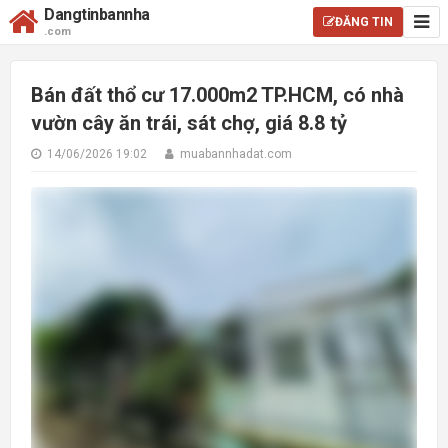
Dangtinbannha
ĐĂNG TIN
.com
Bán đất thổ cư 17.000m2 TP.HCM, có nhà
vườn cây ăn trái, sát chợ, giá 8.8 tỷ
14/06/2026 19:02
muabannhadat.com