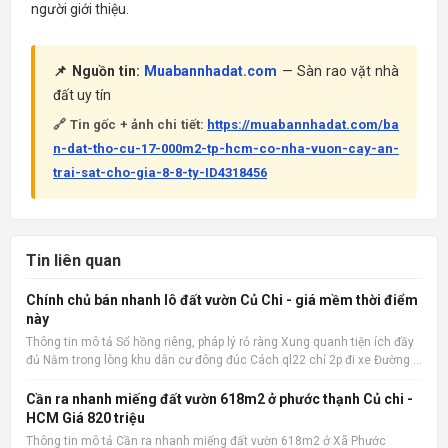
người giới thiệu.
📌 Nguồn tin:
Muabannhadat.com
— Sàn rao vặt nhà
đất uy tín
🔗 Tin gốc + ảnh chi tiết:
https://muabannhadat.com/ba
n-dat-tho-cu-17-000m2-tp-hcm-co-nha-vuon-cay-an-
trai-sat-cho-gia-8-8-ty-ID4318456
Tin liên quan
Chính chủ bán nhanh lô đất vườn Củ Chi - giá mềm thời điểm
này
Thông tin mô tả Sổ hồng riêng, pháp lý rỏ ràng Xung quanh tiện ích đầy
đủ Nằm trong lòng khu dân cư đông đúc Cách ql22 chỉ 2p đi xe Đường ô
tô 15m Xây ở hay kinh doanh đầu tư đều hợp 📌 Nguồn tin:
Muabannhadat.com &mdash; Sàn rao vặt nhà đất uy tín 🔗
Cần ra nhanh miếng đất vườn 618m2 ở phước thạnh Củ chi -
HCM Giá 820 triệu
Thông tin mô tả Cần ra nhanh miếng đất vườn 618m2 ở Xã Phước