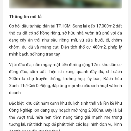
Thông tin mô tả
Cơ hội đầu tư hấp dẫn tại TP.HCM: Sang lại gấp 17.000m2 đất
thổ cư đã có sổ hồng riêng, sở hữu nhà vườn trù phú với đa
dạng cây ăn trái như sầu riêng, mít, vú sữa, bưởi, ổi, chôm
chôm, đu đủ và măng cụt. Diện tích thổ cư 400m2, pháp lý
minh bạch, sổ hồng trao tay.
Vị trí đắc địa, nằm ngay mặt tiền đường rộng 12m, khu dân cư
đông đúc, sầm uất. Tiện ích xung quanh đầy đủ, chỉ cách
200m là chợ truyền thống, trường học, ủy ban, Bách hóa
Xanh, Thế Giới Di Động, đáp ứng mọi nhu cầu sinh hoạt và kinh
doanh.
Đặc biệt, khu đất nằm cạnh khu du lịch sinh thái và liền kề Khu
Công Nghiệp lớn đang quy hoạch mở rộng 2.000ha. Đây là lợi
thế vượt trội, hứa hẹn tiềm năng tăng giá mạnh mẽ trong
tương lai, rất thích hợp để phát triển các loại hình dịch vụ, kinh