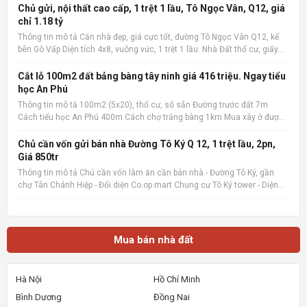
Chủ gửi, nội thất cao cấp, 1 trệt 1 lầu, Tô Ngọc Vân, Q12, giá
chỉ 1.18 tỷ
Thông tin mô tả Căn nhà đẹp, giá cực tốt, đường Tô Ngọc Vân Q12, kế
bên Gò Vấp Diện tích 4x8, vuông vức, 1 trệt 1 lầu. Nhà Đất thổ cư, giấy
phép xây dựng đàng hoàng. 2 phòng ngủ, 2 wc, nội thất cao cấp. Có ban
công rộng, sân phơi. Giá cực tốt chỉ 1.1
Cắt lỗ 100m2 đất bảng bàng tây ninh giá 416 triệu. Ngay tiểu
học An Phú
Thông tin mô tả 100m2 (5x20), thổ cư, sổ sẵn Đường trước đất 7m
Cách tiểu học An Phú 400m Cách chợ trảng bàng 1km Mua xây ở được
liền Quan tâm liên hệ: 036.727.4148 📌 Nguồn tin: Muabannhadat.com
&mdash; Sàn rao vặt nhà đất uy tín 🔗 Tin gốc + ảnh chi
Chủ cần vốn gửi bán nhà Đường Tô Ký Q 12, 1 trệt lầu, 2pn,
Giá 850tr
Thông tin mô tả Chủ cần vốn làm ăn cần bán nhà - Đường Tô Ký, gần
chợ Tân Chánh Hiệp - Đối diện Co.op mart Chung cư Tô Ký tower - Diện
tích 5x6, Nhà mới xây, rất đẹp, vào ở ngay. - Giá 850tr, giá 100%,_ Lưu ý:
Thông tin nhà, giá chuẩn 💯% 📌 Nguồn tin:
Mua bán nhà đất
Hà Nội
Hồ Chí Minh
Bình Dương
Đồng Nai