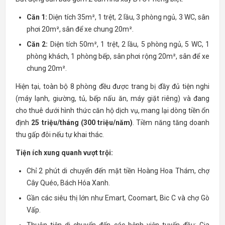
Căn 1:
Diện tích 35m², 1 trệt, 2 lầu, 3 phòng ngủ, 3 WC, sân
phơi 20m², sân để xe chung 20m².
Căn 2:
Diện tích 50m², 1 trệt, 2 lầu, 5 phòng ngủ, 5 WC, 1
phòng khách, 1 phòng bếp, sân phơi rộng 20m², sân để xe
chung 20m².
Hiện tại, toàn bộ 8 phòng đều được trang bị đầy đủ tiện nghi
(máy lạnh, giường, tủ, bếp nấu ăn, máy giặt riêng) và đang
cho thuê dưới hình thức căn hộ dịch vụ, mang lại dòng tiền ổn
định
25 triệu/tháng (300 triệu/năm)
. Tiềm năng tăng doanh
thu gấp đôi nếu tự khai thác.
Tiện ích xung quanh vượt trội:
Chỉ 2 phút di chuyển đến mặt tiền Hoàng Hoa Thám, chợ
Cây Quéo, Bách Hóa Xanh.
Gần các siêu thị lớn như Emart, Coomart, Bic C và chợ Gò
Vấp.
Thuận tiện di chuyển đến các bệnh viện tuyến đầu: Gia