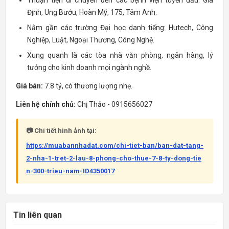
Định, Ung Bướu, Hoàn Mỹ, 175, Tâm Anh.
Nằm gần các trường Đại học danh tiếng: Hutech, Công
Nghiệp, Luật, Ngoại Thương, Công Nghệ.
Xung quanh là các tòa nhà văn phòng, ngân hàng, lý
tưởng cho kinh doanh mọi ngành nghề.
Giá bán:
7.8 tỷ, có thương lượng nhẹ.
Liên hệ chính chủ:
Chị Thảo - 0915656027
📷 Chi tiết hình ảnh tại:
https://muabannhadat.com/chi-tiet-ban/ban-dat-tang-
2-nha-1-tret-2-lau-8-phong-cho-thue-7-8-ty-dong-tie
n-300-trieu-nam-ID4350017
Tin liên quan