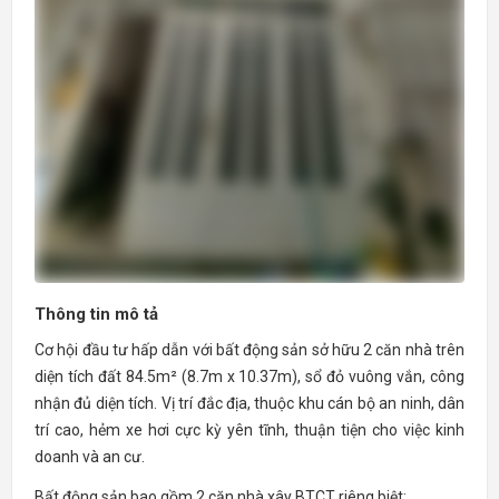
Thông tin mô tả
Cơ hội đầu tư hấp dẫn với bất động sản sở hữu 2 căn nhà trên
diện tích đất 84.5m² (8.7m x 10.37m), sổ đỏ vuông vắn, công
nhận đủ diện tích. Vị trí đắc địa, thuộc khu cán bộ an ninh, dân
trí cao, hẻm xe hơi cực kỳ yên tĩnh, thuận tiện cho việc kinh
doanh và an cư.
Bất động sản bao gồm 2 căn nhà xây BTCT riêng biệt: