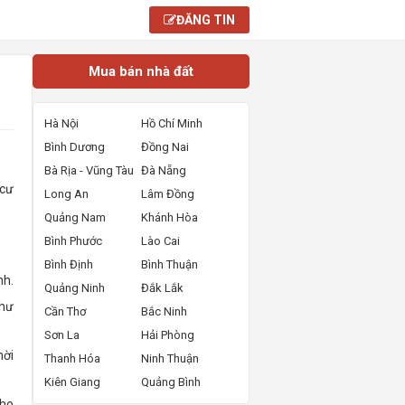
ĐĂNG TIN
Mua bán nhà đất
Hà Nội
Hồ Chí Minh
Bình Dương
Đồng Nai
Bà Rịa - Vũng Tàu
Đà Nẵng
 cư
Long An
Lâm Đồng
Quảng Nam
Khánh Hòa
Bình Phước
Lào Cai
Bình Định
Bình Thuận
nh.
Quảng Ninh
Đắk Lắk
như
Cần Thơ
Bắc Ninh
Sơn La
Hải Phòng
hời
Thanh Hóa
Ninh Thuận
Kiên Giang
Quảng Bình
cho