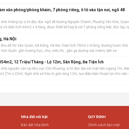
làm văn phòng/phòng khám, 7 phòng riêng, ô tô vào tận nơi, ngõ 48
 nhà 4 tầng tại vị trí đắc địa: ngõ 48 Đường Nguyễn Chánh, Phường Yên Hòa, Quận
à có diện tích 60m2 x 4 tầng, được thiết kế hợp lý với 7 phòng riêng biệt, độc lập, t
 kinh do
g, Hà NỘi
 khu đô thị Văn Quán, Hà Đông, Hà Nội. Diện tích 70m2 x 4 tầng. Đường trước nhà
hồ Văn Quán. gần trường học, chợ, siêu thị , gần ga đường sắt metro, bến xe
54m2, 12 Triệu/Tháng - Lộ 12m, Sân Rộng, Đa Tiện Ích
nhà nguyên căn tại khu vực Cồn Khương, vị trí đắc địa với mặt tiền ngang 7m, diệ
2 (7m x 22m). Ngôi nhà sở hữu lộ giới rộng 12m, tạo điều kiện thuận lợi cho việc 
iết kế bao
Nhà đất nổi bật
QUY ĐỊNH
Bán đất Hòa Bình
Chính sách bảo mật