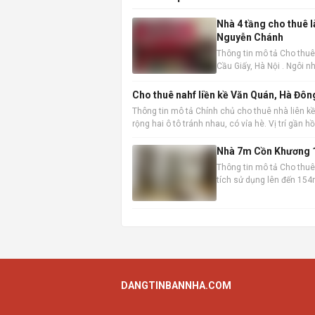
Nhà 4 tầng cho thuê 
Nguyễn Chánh
Thông tin mô tả Cho thuê
Cầu Giấy, Hà Nội . Ngôi nh
không gian làm việc hoặc
Cho thuê nahf liền kề Văn Quán, Hà Đôn
Thông tin mô tả Chính chủ cho thuê nhà liên kề
rộng hai ô tô tránh nhau, có vỉa hè. Vị trí gần 
Nhà 7m Cồn Khương 1
Thông tin mô tả Cho thuê 
tích sử dụng lên đến 154m
chuyển và kinh doanh. Th
DANGTINBANNHA.COM