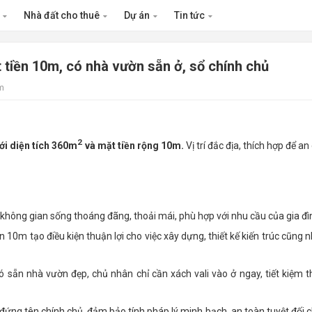
n
Nhà đất cho thuê
Dự án
Tin tức
tiền 10m, có nhà vườn sẵn ở, sổ chính chủ
m
2
với diện tích 360m
và mặt tiền rộng 10m.
Vị trí đắc địa, thích hợp để an
hông gian sống thoáng đãng, thoải mái, phù hợp với nhu cầu của gia đì
 10m tạo điều kiện thuận lợi cho việc xây dựng, thiết kế kiến trúc cũng 
 sẵn nhà vườn đẹp, chủ nhân chỉ cần xách vali vào ở ngay, tiết kiệm t
ứng tên chính chủ, đảm bảo tính pháp lý minh bạch, an toàn tuyệt đối 