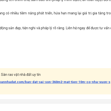
g có nhiều tiềm năng phát triển, hứa hẹn mang lại giá trị gia tăng tr
động sản đẹp, tiện nghi và pháp lý rõ ràng. Liên hệ ngay để được tư vấn 
Sàn rao vặt nhà đất uy tín
abannhadat.com/ban-dat-sai-son-360m2-mat-tien-10m-co-nha-vuon-s