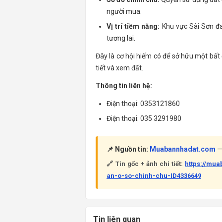
người mua.
Vị trí tiềm năng:
Khu vực Sài Sơn đan
tương lai.
Đây là cơ hội hiếm có để sở hữu một bất 
tiết và xem đất.
Thông tin liên hệ:
Điện thoại: 0353121860
Điện thoại: 035 3291980
📌 Nguồn tin:
Muabannhadat.com
— 
🔗 Tin gốc + ảnh chi tiết:
https://mu
an-o-so-chinh-chu-ID4336649
Tin liên quan