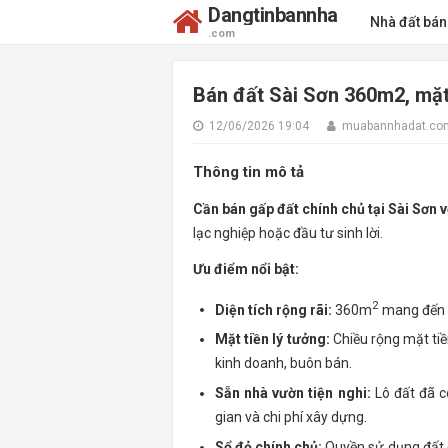
Dangtinbannha
Nhà đất bá
.com
Bán đất Sài Sơn 360m2, mặt 
12/06/2026 19:04
muabannhadat.co
Thông tin mô tả
Cần bán gấp đất chính chủ tại Sài Sơn 
lạc nghiệp hoặc đầu tư sinh lời.
Ưu điểm nổi bật:
2
Diện tích rộng rãi:
360m
mang đến k
Mặt tiền lý tưởng:
Chiều rộng mặt tiền
kinh doanh, buôn bán.
Sẵn nhà vườn tiện nghi:
Lô đất đã có
gian và chi phí xây dựng.
Sổ đỏ chính chủ:
Quyền sử dụng đất đ